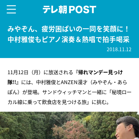
menu
テレ朝POST
みやぞん、疲労困ぱいの一同を笑顔に！
中村雅俊もピアノ演奏＆熱唱で拍手喝采
2018.11.12
11月12日（月）に放送される
『帰れマンデー見っけ
隊!!』
には、中村雅俊とANZEN漫才（みやぞん・あら
ぽん）が登場。サンドウィッチマンと一緒に「秘境ロー
カル線に乗って飲食店を見つける旅」に挑む。