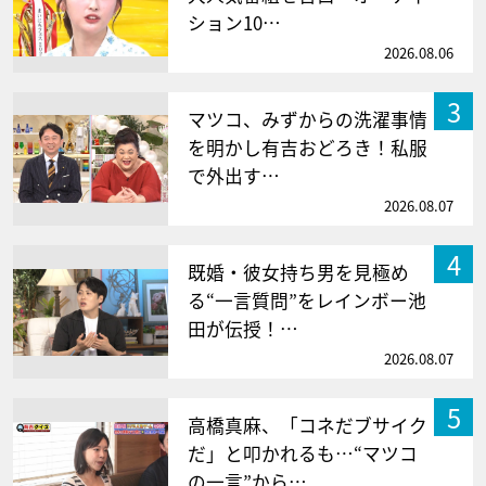
ション10…
2026.08.06
3
マツコ、みずからの洗濯事情
を明かし有吉おどろき！私服
で外出す…
2026.08.07
4
既婚・彼女持ち男を見極め
る“一言質問”をレインボー池
田が伝授！…
2026.08.07
5
高橋真麻、「コネだブサイク
だ」と叩かれるも…“マツコ
の一言”から…