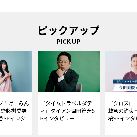
ピックアップ
PICK UP
ブ！げーみん
『タイムトラベルダデ
『クロスロー
E齋藤樹愛羅
ィ』ダイアン津田篤宏S
救急の約束
香SPインタ
Pインタビュー
桜SPイ