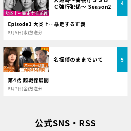
4
Ｃ強行犯係～ Season2
Episode3 大炎上…暴走する正義
8月5日(水)放送分
名探偵のままでいて
5
第4話 超戦慄展開
8月7日(金)放送分
公式SNS・RSS