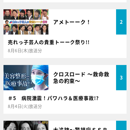
アメトーーク！
2
売れっ子芸人の貴重トーーク祭り!!
8月6日(木)放送分
クロスロード ～救命救
3
急の約束～
＃5 病院激震！パワハラ＆医療事故!?
8月4日(火)放送分
大追跡～警視庁ＳＳＢ