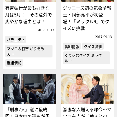
有吉弘行が最も好きな
ジャニーズ初の気象予報
月は5月！ その意外で
士・阿部亮平が初登
爽やかな理由とは？
場！『ミラクル9』でク
イズに挑戦
2017.09.13
2017.09.13
バラエティ
番組情報
クイズ番組
マツコ＆有吉 かりそめ
天…
くりぃむクイズ ミラク
ル…
番組情報
『刑事7人』遂に最終
潔癖な人増える昨今…マ
回！日本中の誰もが予
ツコ有吉が「他人との