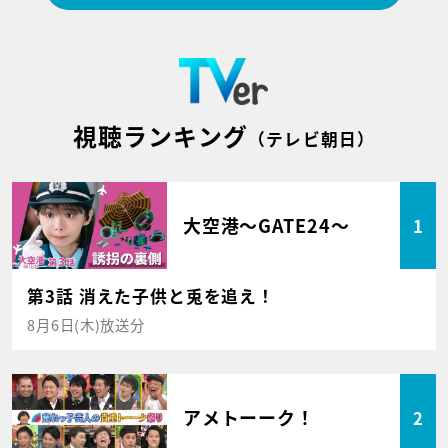
視聴ランキング
（テレビ朝日）
大空港～GATE24～
1
第3話 消えた子供と兎を追え！
8月6日(木)放送分
アメトーーク！
2