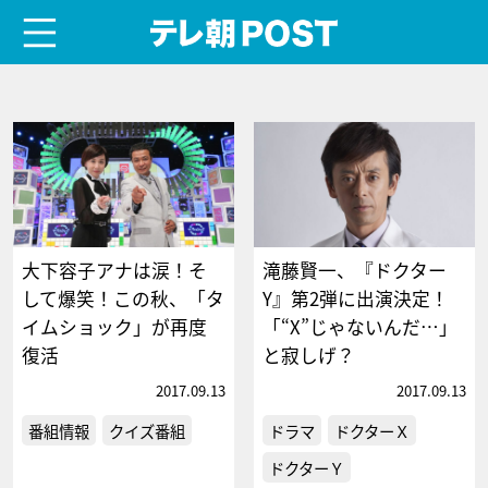
menu
テレ朝POST
大下容子アナは涙！そ
滝藤賢一、『ドクター
して爆笑！この秋、「タ
Y』第2弾に出演決定！
イムショック」が再度
「“X”じゃないんだ…」
復活
と寂しげ？
2017.09.13
2017.09.13
番組情報
クイズ番組
ドラマ
ドクターＸ
ドクターＹ