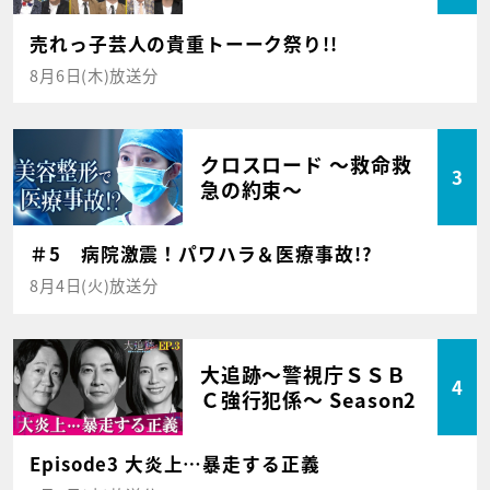
売れっ子芸人の貴重トーーク祭り!!
8月6日(木)放送分
クロスロード ～救命救
3
急の約束～
＃5 病院激震！パワハラ＆医療事故!?
8月4日(火)放送分
大追跡～警視庁ＳＳＢ
4
Ｃ強行犯係～ Season2
Episode3 大炎上…暴走する正義