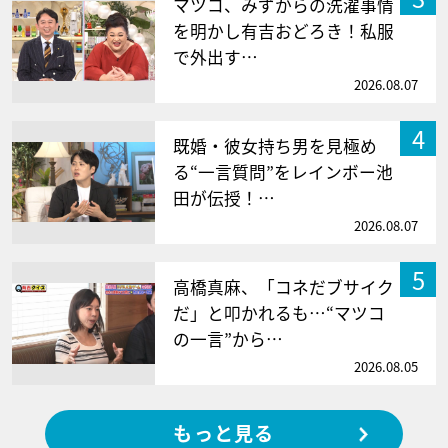
マツコ、みずからの洗濯事情
を明かし有吉おどろき！私服
で外出す…
2026.08.07
4
既婚・彼女持ち男を見極め
る“一言質問”をレインボー池
田が伝授！…
2026.08.07
5
高橋真麻、「コネだブサイク
だ」と叩かれるも…“マツコ
の一言”から…
2026.08.05
もっと見る