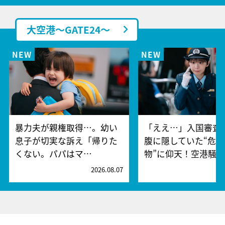
大空港～GATE24～
暴力夫が親権取得…。幼い
「ええ…」入国審査
息子が切実な訴え「帰りた
腹に隠していた“危険
くない。パパはマ…
物”に仰天！空港騒
2026.08.07
2