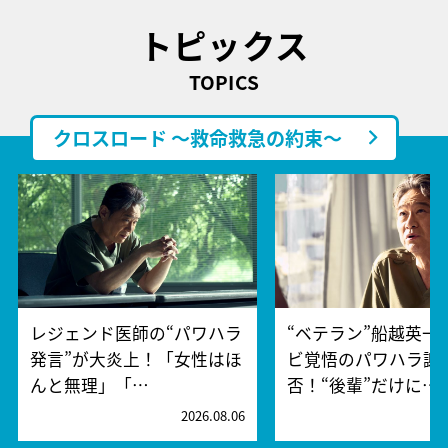
トピックス
TOPICS
クロスロード ～救命救急の約束～
レジェンド医師の“パワハラ
“ベテラン”船越英一
発言”が大炎上！「女性はほ
ビ覚悟のパワハラ謝
んと無理」「…
否！“後輩”だけに…
2026.08.06
2