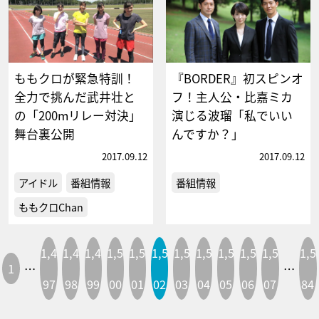
ももクロが緊急特訓！
『BORDER』初スピンオ
全力で挑んだ武井壮と
フ！主人公・比嘉ミカ
の「200mリレー対決」
演じる波瑠「私でいい
舞台裏公開
んですか？」
2017.09.12
2017.09.12
アイドル
番組情報
番組情報
ももクロChan
1,4
1,4
1,4
1,5
1,5
1,5
1,5
1,5
1,5
1,5
1,5
1,5
1
…
…
97
98
99
00
01
02
03
04
05
06
07
84