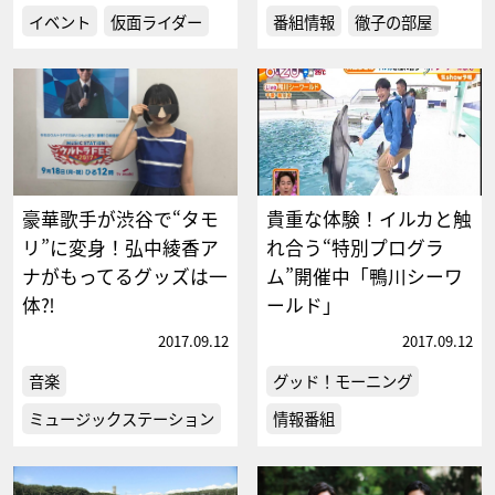
イベント
仮面ライダー
番組情報
徹子の部屋
豪華歌手が渋谷で“タモ
貴重な体験！イルカと触
リ”に変身！弘中綾香ア
れ合う“特別プログラ
ナがもってるグッズは一
ム”開催中「鴨川シーワ
体⁈
ールド」
2017.09.12
2017.09.12
音楽
グッド！モーニング
ミュージックステーション
情報番組