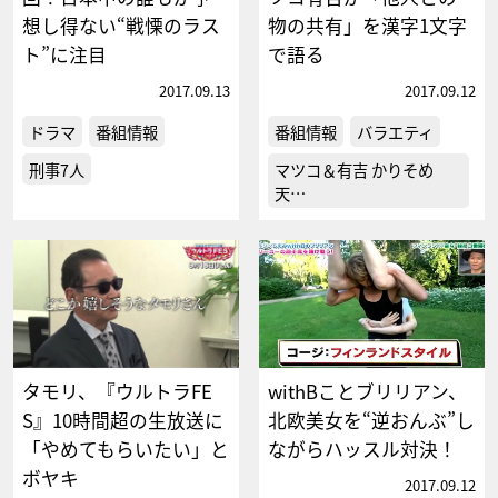
想し得ない“戦慄のラス
物の共有」を漢字1文字
ト”に注目
で語る
2017.09.13
2017.09.12
ドラマ
番組情報
番組情報
バラエティ
刑事7人
マツコ＆有吉 かりそめ
天…
タモリ、『ウルトラFE
withBことブリリアン、
S』10時間超の生放送に
北欧美女を“逆おんぶ”し
「やめてもらいたい」と
ながらハッスル対決！
ボヤキ
2017.09.12