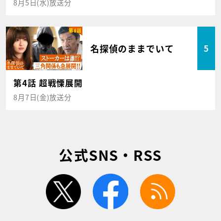
8月5日(水)放送分
名探偵のままでいて
5
第4話 超戦慄展開
8月7日(金)放送分
公式SNS・RSS
twitter
facebook
rss