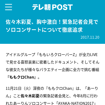
menu
テレ朝POST
佐々木彩夏、胸中激白！緊急記者会見で
ソロコンサートについて徹底追求
2017.11.20
アイドルグループ「ももいろクローバーZ」が全力LIVE
で見せる喜怒哀楽に密着したドキュメント、そしてそん
な彼女たちが様々なバラエティー企画に全力で挑む番組
『ももクロChan』
。
11月21日（火）深夜の『ももクロChan』は、「あーり
ん」こと
佐々木彩夏
の緊急記者会見と、今年8月に行わ
れたあーりんソロコンサート「AYAKA-NATION2017」