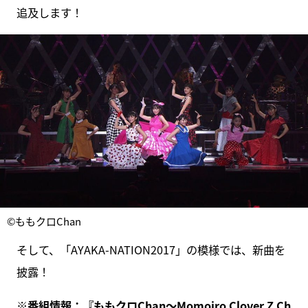
追及します！
©ももクロChan
そして、「AYAKA-NATION2017」の模様では、新曲を
披露！
※番組情報：『
ももクロChan～Momoiro Clover Z Ch