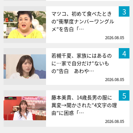
3
マツコ、初めて食べたとき
の“衝撃度ナンバーワングル
メ”を告白「…
2026.08.05
4
若槻千夏、家族にはあるの
に…家で自分だけ“ないも
の”告白 あわや…
2026.08.05
5
藤本美貴、14歳長男の服に
異変→聞かされた“4文字の理
由”に困惑「…
2026.08.05