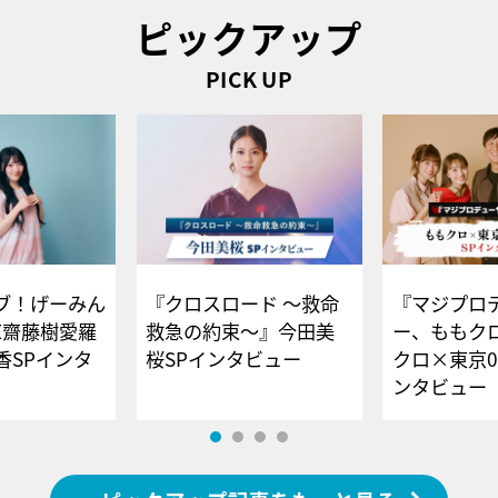
ピックアップ
PICK UP
ブ！げーみん
『クロスロード ～救命
『マジプロ
E齋藤樹愛羅
救急の約束～』今田美
ー、ももク
香SPインタ
桜SPインタビュー
クロ×東京0
ンタビュー