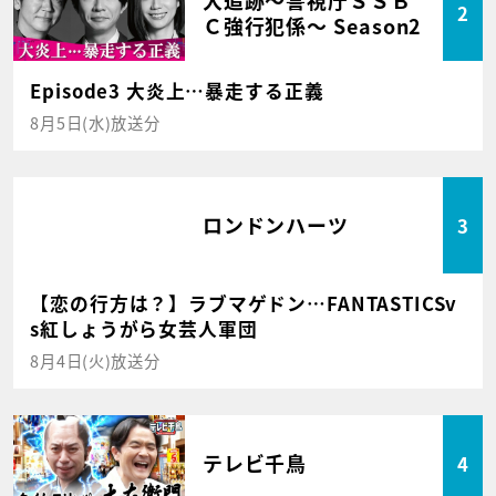
2
Ｃ強行犯係～ Season2
Episode3 大炎上…暴走する正義
8月5日(水)放送分
ロンドンハーツ
3
【恋の行方は？】ラブマゲドン…FANTASTICSv
s紅しょうがら女芸人軍団
8月4日(火)放送分
テレビ千鳥
4