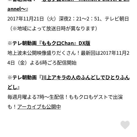
annel～
』
2017年11月21日（火）深夜2：21～2：51、テレビ朝日
（※地域によって放送日時が異なります）
※テレ朝動画
『ももクロChan』DX版
地上波未公開映像盛りだくさん！最新回は2017年11月2
4日（金）よる6時ごろ配信開始
※テレ朝動画『
川上アキラの人のふんどしでひとりふん
どし
』
毎週月曜よる7時〜生配信！ももクロもゲストで出演
も！
アーカイブも公開中
ス