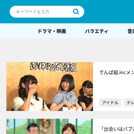
ドラマ・映画
バラエティ
音
でんぱ組.in
アイドル
テ
「出会いはバブ