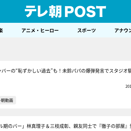
テレ
楽
アニメ・ヒーロー
スポーツ
アナウ
cメンバーの“恥ずかしい過去”も！未鈴パパの爆弾発言でスタジオ
20
レ朝動画
ル期のバー」林真理子＆三枝成彰、親友同士で『徹子の部屋』