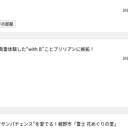
20
子の部屋
重体験した“with B”ことブリリアンに嫉妬！
20
“サンパチェンス”を愛でる！裾野市「富士 花めぐりの里」