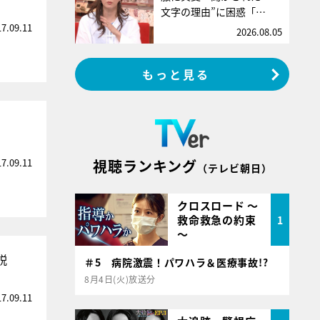
文字の理由”に困惑「…
17.09.11
2026.08.05
もっと見る
17.09.11
視聴ランキング
（テレビ朝日）
クロスロード ～
救命救急の約束
1
～
説
＃5 病院激震！パワハラ＆医療事故!?
8月4日(火)放送分
17.09.11