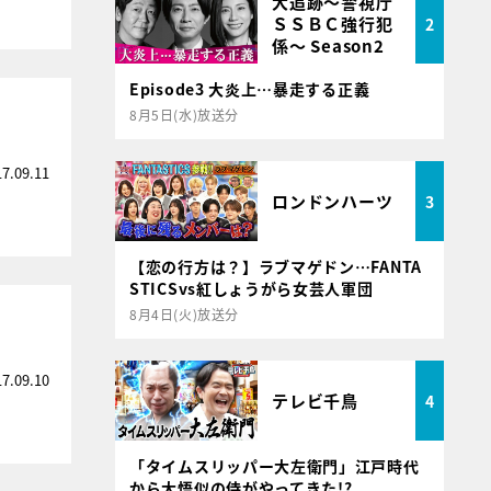
大追跡～警視庁
ＳＳＢＣ強行犯
2
係～ Season2
Episode3 大炎上…暴走する正義
8月5日(水)放送分
17.09.11
ロンドンハーツ
3
【恋の行方は？】ラブマゲドン…FANTA
STICSvs紅しょうがら女芸人軍団
8月4日(火)放送分
17.09.10
テレビ千鳥
4
「タイムスリッパー大左衛門」江戸時代
から大悟似の侍がやってきた!?