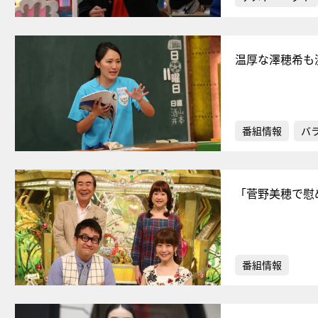
温厚な澤穂希も
番組情報
バ
「菅野美穂で慰
番組情報