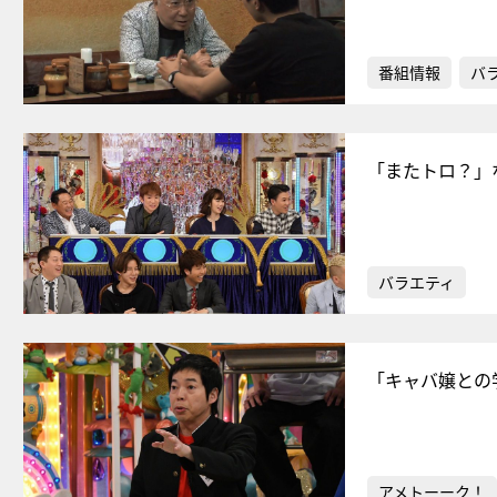
番組情報
バ
「またトロ？」
バラエティ
「キャバ嬢との
アメトーーク！