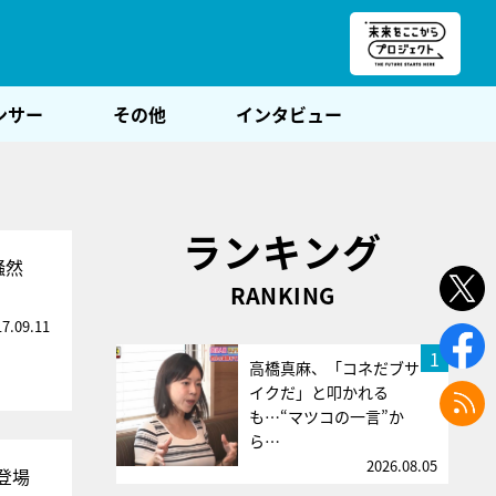
朝POST
ンサー
その他
インタビュー
ランキング
騒然
RANKING
17.09.11
1
高橋真麻、「コネだブサ
イクだ」と叩かれる
も…“マツコの一言”か
ら…
2026.08.05
登場