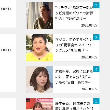
2
“ベテラン”船越英一郎が
17.09.11
クビ覚悟のパワハラ謝罪
拒否！“後輩”だけ…
2026.08.05
3
マツコ、初めて食べたと
きの“衝撃度ナンバーワ
17.09.11
ングルメ”を告白「…
2026.08.05
4
若槻千夏、家族にはある
のに…家で自分だけ“な
いもの”告白 あわや…
2026.08.05
5
藤本美貴、14歳長男の
服に異変→聞かされた“4