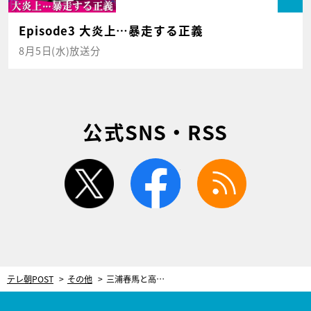
Episode3 大炎上…暴走する正義
8月5日(水)放送分
公式SNS・RSS
twitter
facebook
rss
テレ朝POST
その他
三浦春馬と高橋克実の“童貞”が世間にバレて大ピンチ⁈『オトナ高校』が学級閉鎖！