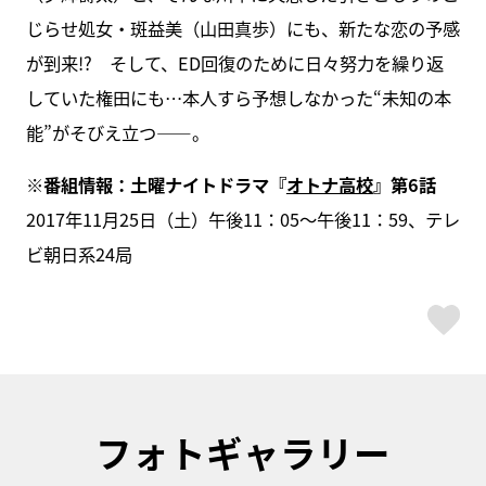
じらせ処女・斑益美（山田真歩）にも、新たな恋の予感
が到来!? そして、ED回復のために日々努力を繰り返
していた権田にも…本人すら予想しなかった“未知の本
能”がそびえ立つ――。
※番組情報：土曜ナイトドラマ『
オトナ高校
』第6話
2017年11月25日（土）午後11：05～午後11：59、テレ
ビ朝日系24局
ス
フォトギャラリー