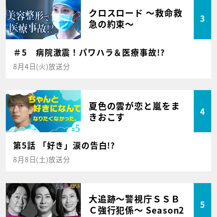
クロスロード ～救命救
3
急の約束～
＃5 病院激震！パワハラ＆医療事故!?
8月4日(火)放送分
夏色の雲が恋と嵐をま
4
きおこす
第5話 「好き」涙の告白!?
8月8日(土)放送分
大追跡～警視庁ＳＳＢ
5
Ｃ強行犯係～ Season2