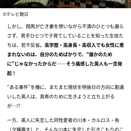
©テレビ朝日
しかし、翔馬が亡き妻を想いながら不満のひとつも漏ら
さず、男手ひとつで子育てしていることを知った生徒た
ちは、若干反省。
高学歴・高身長・高収入でも女性に恵
まれないのは、自分のためばかりで、“誰かのため
に”じゃなかったからだ――そう痛感した英人も一念発
起！
“ある事件”を機に、またまた現状を明後日の方向に勘違
いした英人は、真希のために生きようと立ち上がる
が…!?
一方、英人に失恋した同性愛者の川本・カルロス・有
（夕輝壽太）と、そんな川本に失恋した引きこもりのこ