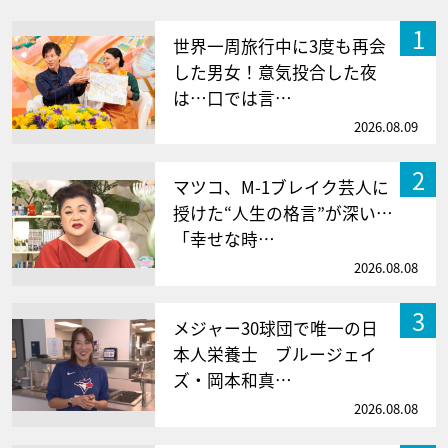
1
世界一周旅行中に3度も再会
した男女！意気投合した夜
は…口では言…
2026.08.09
2
マツコ、M-1ブレイク芸人に
授けた“人生の格言”が深い…
「幸せな時…
2026.08.08
3
メジャー30球団で唯一の日
本人栄養士 ブルージェイ
ズ・岡本和真…
2026.08.08