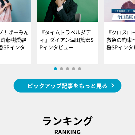
ブ！げーみん
『タイムトラベルダデ
『クロスロー
E齋藤樹愛羅
ィ』ダイアン津田篤宏S
救急の約束
香SPインタ
Pインタビュー
桜SPイ
ピックアップ記事をもっと見る
ランキング
RANKING