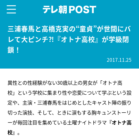
menu
テレ朝POST
三浦春馬と高橋克実の“童貞”が世間にバ
レて大ピンチ⁈『オトナ高校』が学級閉
鎖！
2017.11.25
異性との性経験がない30歳以上の男女が「オトナ高
校」という学校に集まり性や恋愛について学ぶという設
定や、主演・三浦春馬をはじめとしたキャスト陣の振り
切った演技、そして、ときに涙もする胸キュンストーリ
ーが毎回注目を集めている土曜ナイトドラマ
『オトナ高
校』
。