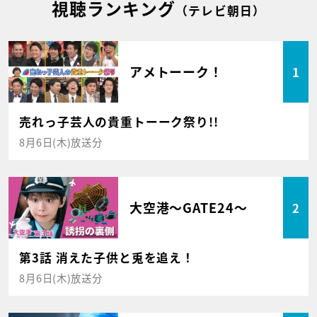
視聴ランキング
（テレビ朝日）
アメトーーク！
1
売れっ子芸人の貴重トーーク祭り!!
8月6日(木)放送分
大空港～GATE24～
2
第3話 消えた子供と兎を追え！
8月6日(木)放送分