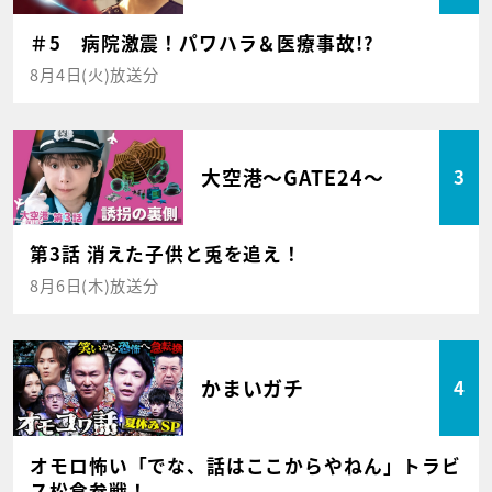
＃5 病院激震！パワハラ＆医療事故!?
8月4日(火)放送分
大空港～GATE24～
3
第3話 消えた子供と兎を追え！
8月6日(木)放送分
かまいガチ
4
オモロ怖い「でな、話はここからやねん」トラビ
ス松倉参戦！