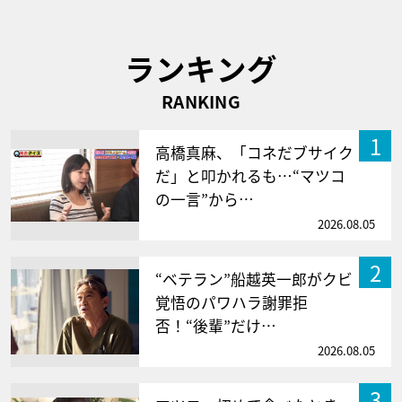
ランキング
RANKING
1
高橋真麻、「コネだブサイク
だ」と叩かれるも…“マツコ
の一言”から…
2026.08.05
2
“ベテラン”船越英一郎がクビ
覚悟のパワハラ謝罪拒
否！“後輩”だけ…
2026.08.05
3