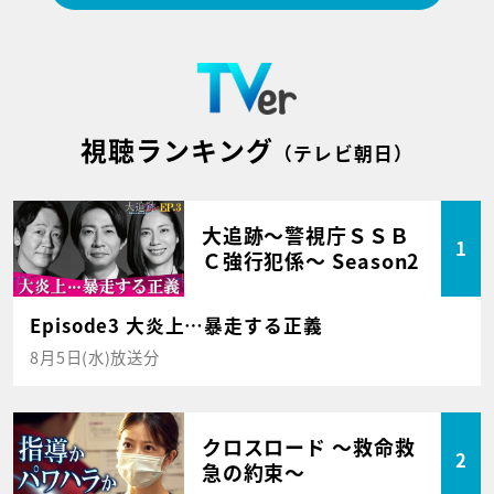
視聴ランキング
（テレビ朝日）
大追跡～警視庁ＳＳＢ
1
Ｃ強行犯係～ Season2
Episode3 大炎上…暴走する正義
8月5日(水)放送分
クロスロード ～救命救
2
急の約束～