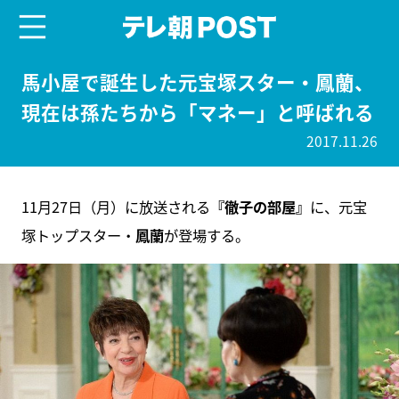
menu
テレ朝POST
馬小屋で誕生した元宝塚スター・鳳蘭、
現在は孫たちから「マネー」と呼ばれる
2017.11.26
11月27日（月）に放送される
『徹子の部屋』
に、元宝
塚トップスター・
鳳蘭
が登場する。