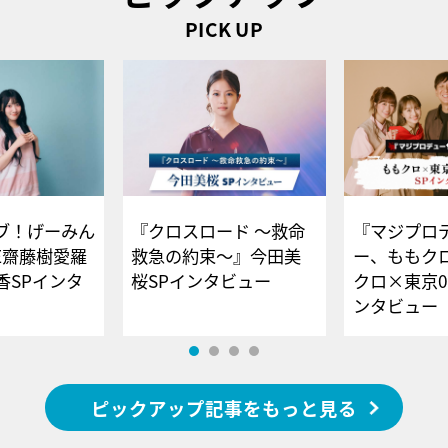
PICK UP
ブ！げーみん
『クロスロード ～救命
『マジプロ
E齋藤樹愛羅
救急の約束～』今田美
ー、ももク
香SPインタ
桜SPインタビュー
クロ×東京0
ンタビュー
ピックアップ記事をもっと見る