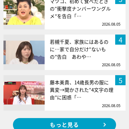
マツコ、初めて食べたとき
の“衝撃度ナンバーワングル
メ”を告白「…
2026.08.05
4
若槻千夏、家族にはあるの
に…家で自分だけ“ないも
の”告白 あわや…
2026.08.05
5
藤本美貴、14歳長男の服に
異変→聞かされた“4文字の理
由”に困惑「…
2026.08.05
もっと見る