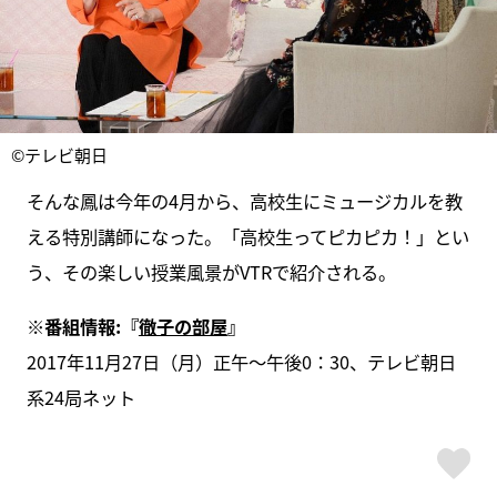
©テレビ朝日
そんな鳳は今年の4月から、高校生にミュージカルを教
える特別講師になった。「高校生ってピカピカ！」とい
う、その楽しい授業風景がVTRで紹介される。
※番組情報:
『
徹子の部屋
』
2017年11月27日（月）正午～午後0：30、テレビ朝日
系24局ネット
ス