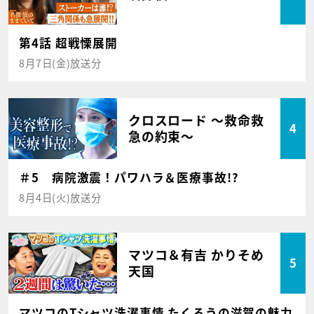
第4話 超戦慄展開
8月7日(金)放送分
クロスロード ～救命救
4
急の約束～
＃5 病院激震！パワハラ＆医療事故!?
8月4日(火)放送分
マツコ＆有吉 かりそめ
5
天国
マツコのTシャツ洗濯事情 たくろうの滋賀の魅力