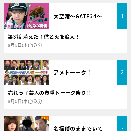
大空港～GATE24～
1
第3話 消えた子供と兎を追え！
8月6日(木)放送分
アメトーーク！
2
売れっ子芸人の貴重トーーク祭り!!
8月6日(木)放送分
名探偵のままでいて
3