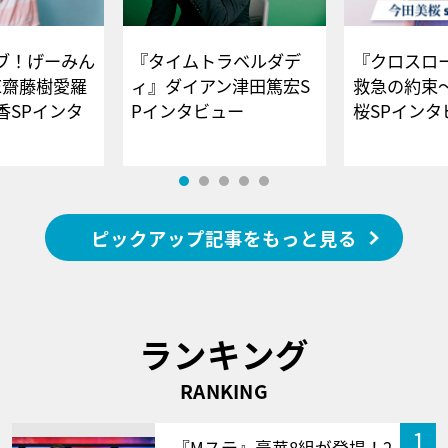
ブ！げーみん
『タイムトラベルダデ
『クロスロー
E齋藤樹愛羅
ィ』ダイアン津田篤宏S
救急の約束
香SPインタ
Pインタビュー
桜SPイ
ピックアップ記事をもっと見る
ランキング
RANKING
1
『Mステ』豪華8組が登場！2