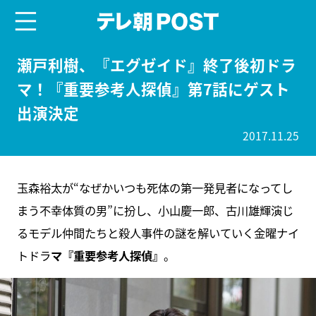
menu
テレ朝POST
瀬戸利樹、『エグゼイド』終了後初ドラ
マ！『重要参考人探偵』第7話にゲスト
出演決定
2017.11.25
玉森裕太が“なぜかいつも死体の第一発見者になってし
まう不幸体質の男”に扮し、小山慶一郎、古川雄輝演じ
るモデル仲間たちと殺人事件の謎を解いていく金曜ナイ
トドラ
マ『重要参考人探偵』
。