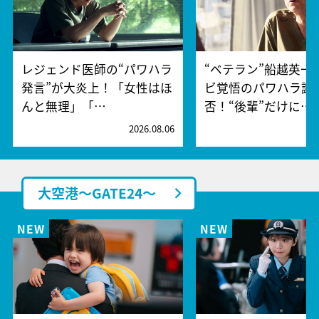
レジェンド医師の“パワハラ
“ベテラン”船越英一
発言”が大炎上！「女性はほ
ビ覚悟のパワハラ謝
んと無理」「…
否！“後輩”だけに…
2026.08.06
2
大空港～GATE24～