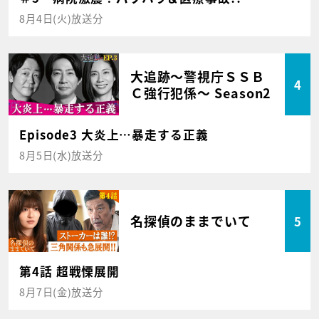
8月4日(火)放送分
大追跡～警視庁ＳＳＢ
4
Ｃ強行犯係～ Season2
Episode3 大炎上…暴走する正義
8月5日(水)放送分
名探偵のままでいて
5
第4話 超戦慄展開
8月7日(金)放送分