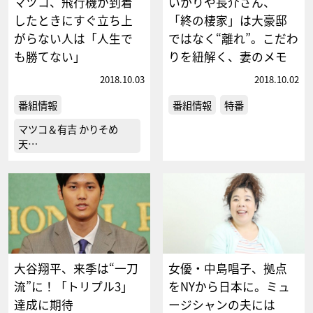
マツコ、飛行機が到着
いかりや長介さん、
したときにすぐ立ち上
「終の棲家」は大豪邸
がらない人は「人生で
ではなく“離れ”。こだわ
も勝てない」
りを紐解く、妻のメモ
2018.10.03
2018.10.02
番組情報
番組情報
特番
マツコ＆有吉 かりそめ
天…
大谷翔平、来季は“一刀
女優・中島唱子、拠点
流”に！「トリプル3」
をNYから日本に。ミュ
達成に期待
ージシャンの夫には