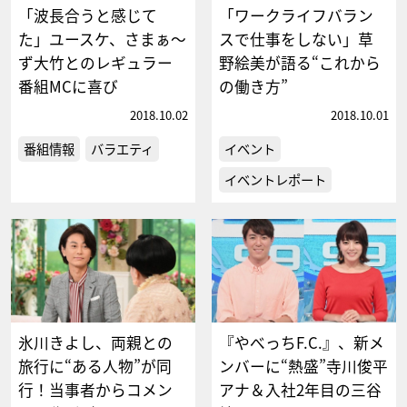
「波長合うと感じて
「ワークライフバラン
た」ユースケ、さまぁ〜
スで仕事をしない」草
ず大竹とのレギュラー
野絵美が語る“これから
番組MCに喜び
の働き方”
2018.10.02
2018.10.01
番組情報
バラエティ
イベント
イベントレポート
氷川きよし、両親との
『やべっちF.C.』、新メ
旅行に“ある人物”が同
ンバーに“熱盛”寺川俊平
行！当事者からコメン
アナ＆入社2年目の三谷