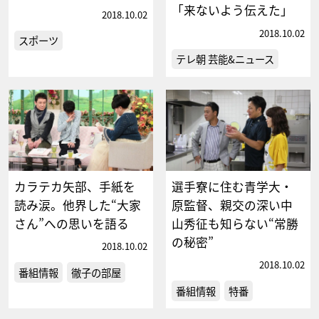
「来ないよう伝えた」
2018.10.02
2018.10.02
スポーツ
テレ朝 芸能&ニュース
カラテカ矢部、手紙を
選手寮に住む青学大・
読み涙。他界した“大家
原監督、親交の深い中
さん”への思いを語る
山秀征も知らない“常勝
の秘密”
2018.10.02
2018.10.02
番組情報
徹子の部屋
番組情報
特番