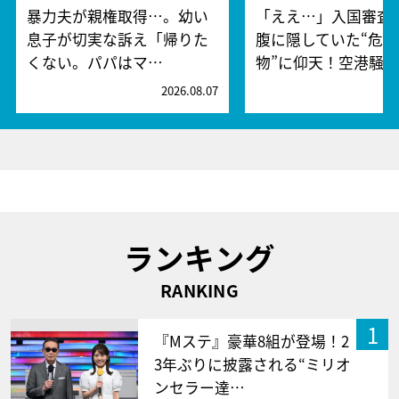
暴力夫が親権取得…。幼い
「ええ…」入国審査
息子が切実な訴え「帰りた
腹に隠していた“危険
くない。パパはマ…
物”に仰天！空港騒
2026.08.07
2
ランキング
RANKING
1
『Mステ』豪華8組が登場！2
3年ぶりに披露される“ミリオ
ンセラー達…