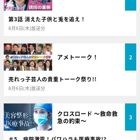
第3話 消えた子供と兎を追え！
8月6日(木)放送分
アメトーーク！
2
売れっ子芸人の貴重トーーク祭り!!
8月6日(木)放送分
クロスロード ～救命救
3
急の約束～
＃5 病院激震！パワハラ＆医療事故!?