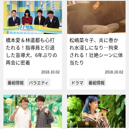
橋本愛＆林遣都も心打
松嶋菜々子、炎に巻か
たれる！指導員と引退
れ水浸しになり…拘束
した盲導犬、6年ぶりの
される！壮絶シーンに体
再会に密着
当たり
2018.10.02
2018.10.02
番組情報
バラエティ
ドラマ
番組情報