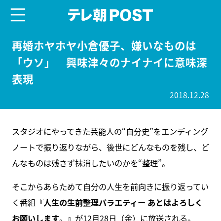
menu
テレ朝POST
再婚ホヤホヤ小倉優子、嫌いなものは
「ウソ」 興味津々のナイナイに意味深
表現
2018.12.28
スタジオにやってきた芸能人の“自分史”をエンディング
ノートで振り返りながら、後世にどんなものを残し、ど
んなものは残さず抹消したいのかを“整理”。
そこからあらためて自分の人生を前向きに振り返ってい
く番組
『人生の生前整理バラエティー あとはよろしく
お願いします
。
』
が12月28日（金）に放送される。