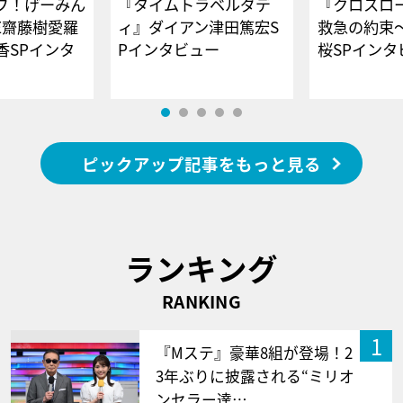
ブ！げーみん
『タイムトラベルダデ
『クロスロー
E齋藤樹愛羅
ィ』ダイアン津田篤宏S
救急の約束
香SPインタ
Pインタビュー
桜SPイ
ピックアップ記事をもっと見る
ランキング
RANKING
1
『Mステ』豪華8組が登場！2
3年ぶりに披露される“ミリオ
ンセラー達…