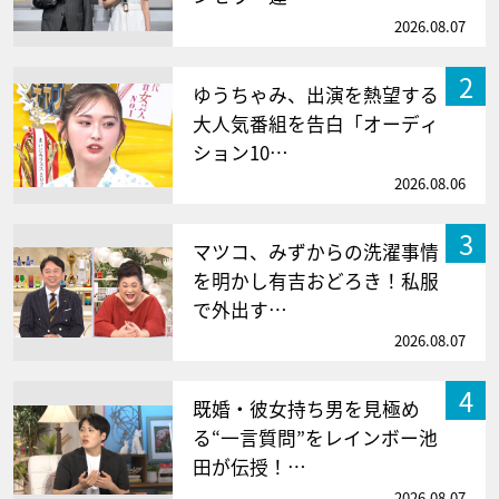
2026.08.07
2
ゆうちゃみ、出演を熱望する
大人気番組を告白「オーディ
ション10…
2026.08.06
3
マツコ、みずからの洗濯事情
を明かし有吉おどろき！私服
で外出す…
2026.08.07
4
既婚・彼女持ち男を見極め
る“一言質問”をレインボー池
田が伝授！…
2026.08.07