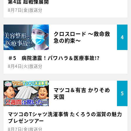
第4話 超戦慄展開
8月7日(金)放送分
クロスロード ～救命救
4
急の約束～
＃5 病院激震！パワハラ＆医療事故!?
8月4日(火)放送分
マツコ＆有吉 かりそめ
5
天国
マツコのTシャツ洗濯事情 たくろうの滋賀の魅力
プレゼンツアー
8月7日(金)放送分