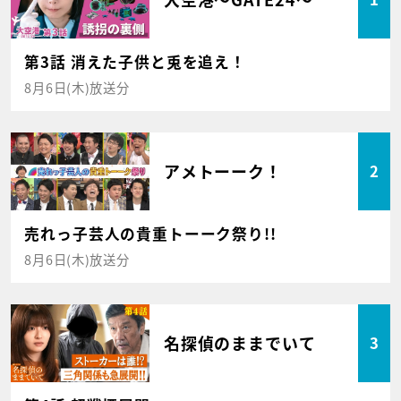
第3話 消えた子供と兎を追え！
8月6日(木)放送分
アメトーーク！
2
売れっ子芸人の貴重トーーク祭り!!
8月6日(木)放送分
名探偵のままでいて
3