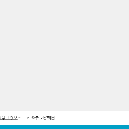
再婚ホヤホヤ小倉優子、嫌いなものは「ウソ」 興味津々のナイナイに意味深表現
©テレビ朝日