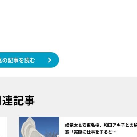
真の記事を読む
関連記事
サムネイル
フ
峰竜太＆安東弘樹、和田アキ子との
露「実際に仕事をすると…