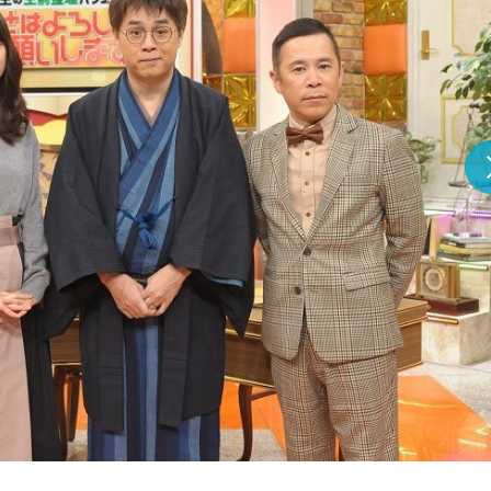
『アイ＝ラブ！げーみん
E齋藤樹愛羅＆佐々木舞
ビュー