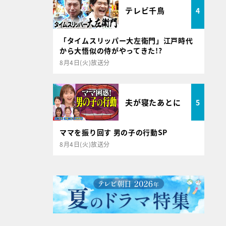
テレビ千鳥
4
「タイムスリッパー大左衛門」江戸時代
から大悟似の侍がやってきた!?
8月4日(火)放送分
夫が寝たあとに
5
ママを振り回す 男の子の行動SP
8月4日(火)放送分