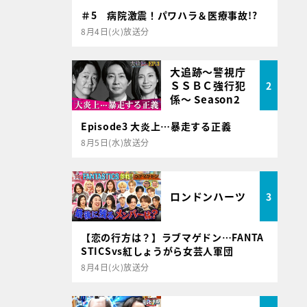
＃5 病院激震！パワハラ＆医療事故!?
8月4日(火)放送分
大追跡～警視庁
ＳＳＢＣ強行犯
2
係～ Season2
Episode3 大炎上…暴走する正義
8月5日(水)放送分
ロンドンハーツ
3
【恋の行方は？】ラブマゲドン…FANTA
STICSvs紅しょうがら女芸人軍団
8月4日(火)放送分