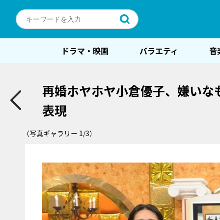
ドラマ・映画
バラエティ
音
再婚ホヤホヤ小倉優子、嫌いな
表現
（写真ギャラリー 1/3）