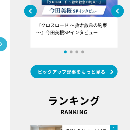
ぐ』＝LOV
『クロスロード ～救命救急の約束
『
香SPインタ
～』今田美桜SPインタビュー
ロ
ン
ピックアップ記事をもっと見る
ランキング
RANKING
1