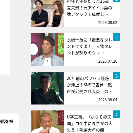
担任と生徒だった16歳
差夫婦！元アイドル妻の
猛アタックで成就し…
2026.08.03
2
長嶋一茂に「最悪なタレ
ントですよ！」大物タレ
ントが怒りのクレ…
2026.07.26
3
20年前のパワハラ疑惑
が浮上！SNSで告発…怒
声が公開され大炎上の…
2026.08.04
4
U字工事、『かりそめ天
秘話を披
国』ロケ中にまさかの大
失言！熟練大将の顔…