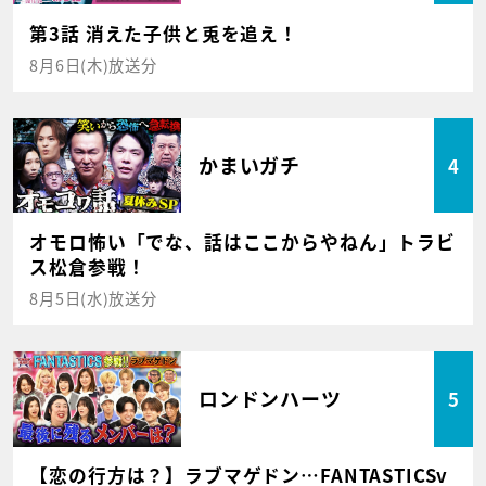
第3話 消えた子供と兎を追え！
8月6日(木)放送分
かまいガチ
4
オモロ怖い「でな、話はここからやねん」トラビ
ス松倉参戦！
8月5日(水)放送分
ロンドンハーツ
5
【恋の行方は？】ラブマゲドン…FANTASTICSv