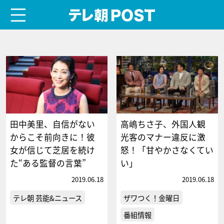
menu
テレ朝POST
田中美里、自信がない
高嶋ちさ子、外国人観
からこそ前向きに！彼
光客のマナー違反に激
女が信じて芝居を続け
怒！「甘やかさなくてい
た“ある監督の言葉”
い」
2019.06.18
2019.06.18
テレ朝 芸能&ニュース
ザワつく！金曜日
番組情報