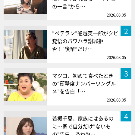
の一言”から…
2026.08.05
2
“ベテラン”船越英一郎がクビ
覚悟のパワハラ謝罪拒
否！“後輩”だけ…
2026.08.05
3
マツコ、初めて食べたとき
の“衝撃度ナンバーワングル
メ”を告白「…
2026.08.05
4
若槻千夏、家族にはあるの
に…家で自分だけ“ないも
の”告白 あわや…