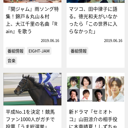
『関ジャム』雨ソング特
マツコ、田中律子に語
集！錦戸＆丸山＆村
る。徳光和夫がいなか
上、大江千里の名曲『R
ったら「この世界に入
ain』を歌う
らなかった」
2019.06.16
2019.06.16
番組情報
EIGHT-JAM
番組情報
音楽
平成No.1を決定！競馬
新ドラマ『セミオト
ファン1000人がガチで
コ』山田涼介の相手役
投票「うま総選挙」
に木南晴夏！しずちゃ