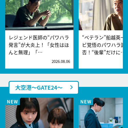
レジェンド医師の“パワハラ
“ベテラン”船越英一
発言”が大炎上！「女性はほ
ビ覚悟のパワハラ謝
んと無理」「…
否！“後輩”だけに…
2026.08.06
2
大空港～GATE24～