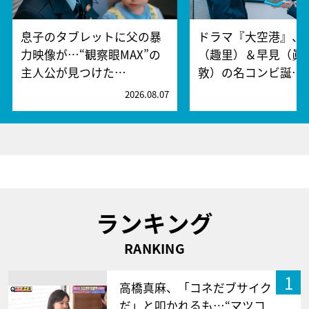
息子のタブレットに父の暴
ドラマ『大空港』、
力映像が…“観察眼MAX”の
（趣里）＆早見（眞
主人公が見つけた…
敦）の名コンビ誕…
2026.08.07
2
ランキング
RANKING
1
高橋真麻、「コネだブサイク
だ」と叩かれるも…“マツコ