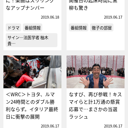
に！楽曲はスリリング
開催日の起床時間に黒
なアップナンバー
柳も驚き
2019.06.18
2019.06.17
ドラマ
番組情報
番組情報
徹子の部屋
サイン―法医学者 柚木
貴…
＜WRC＞トヨタ、ルマ
なすび、再び参戦！キス
ン24時間とのダブル勝
マイらと計1万通の懸賞
利ならず。イタリア最終
応募で…まさかの当選
日に衝撃の展開
ラッシュ
2019.06.17
2019.06.17