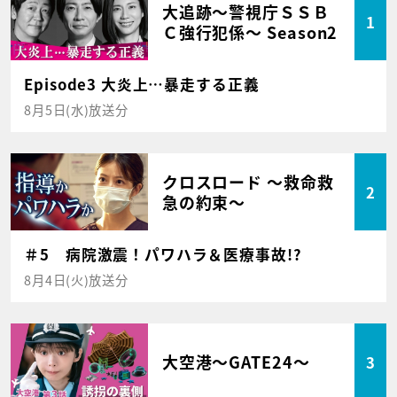
大追跡～警視庁ＳＳＢ
1
Ｃ強行犯係～ Season2
Episode3 大炎上…暴走する正義
8月5日(水)放送分
クロスロード ～救命救
2
急の約束～
＃5 病院激震！パワハラ＆医療事故!?
8月4日(火)放送分
大空港～GATE24～
3