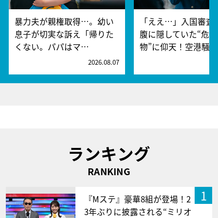
暴力夫が親権取得…。幼い
「ええ…」入国審査
息子が切実な訴え「帰りた
腹に隠していた“危険
くない。パパはマ…
物”に仰天！空港騒
2026.08.07
2
ランキング
RANKING
1
『Mステ』豪華8組が登場！2
3年ぶりに披露される“ミリオ