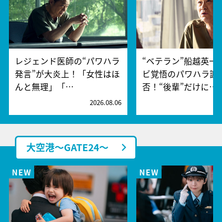
レジェンド医師の“パワハラ
“ベテラン”船越英一
発言”が大炎上！「女性はほ
ビ覚悟のパワハラ謝
んと無理」「…
否！“後輩”だけに…
2026.08.06
2
大空港～GATE24～