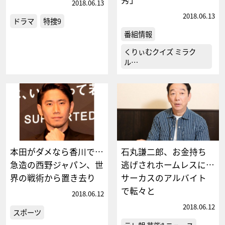
2018.06.13
2018.06.13
ドラマ
特捜9
番組情報
くりぃむクイズ ミラク
ル…
本田がダメなら香川で…
石丸謙二郎、お金持ち
急造の西野ジャパン、世
逃げされホームレスに…
界の戦術から置き去り
サーカスのアルバイト
で転々と
2018.06.12
2018.06.12
スポーツ