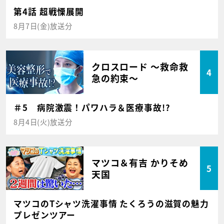
第4話 超戦慄展開
8月7日(金)放送分
クロスロード ～救命救
4
急の約束～
＃5 病院激震！パワハラ＆医療事故!?
8月4日(火)放送分
マツコ＆有吉 かりそめ
5
天国
マツコのTシャツ洗濯事情 たくろうの滋賀の魅力
プレゼンツアー