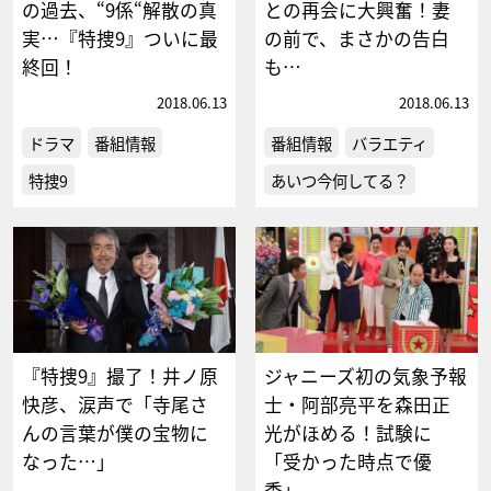
の過去、“9係“解散の真
との再会に大興奮！妻
実…『特捜9』ついに最
の前で、まさかの告白
終回！
も…
2018.06.13
2018.06.13
ドラマ
番組情報
番組情報
バラエティ
特捜9
あいつ今何してる？
『特捜9』撮了！井ノ原
ジャニーズ初の気象予報
快彦、涙声で「寺尾さ
士・阿部亮平を森田正
んの言葉が僕の宝物に
光がほめる！試験に
なった…」
「受かった時点で優
秀」