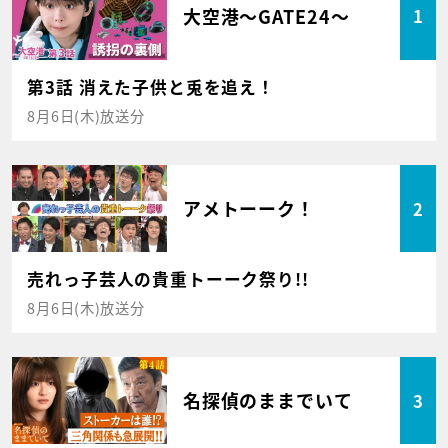
大空港～GATE24～
1
第3話 消えた子供と兎を追え！
8月6日(木)放送分
アメトーーク！
2
売れっ子芸人の貴重トーーク祭り!!
8月6日(木)放送分
名探偵のままでいて
3