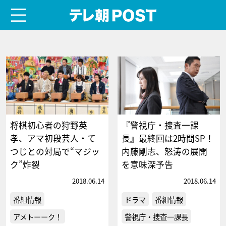
menu
テレ朝POST
将棋初心者の狩野英
『警視庁・捜査一課
孝、アマ初段芸人・て
長』最終回は2時間SP！
つじとの対局で“マジッ
内藤剛志、怒涛の展開
ク”炸裂
を意味深予告
2018.06.14
2018.06.14
番組情報
ドラマ
番組情報
アメトーーク！
警視庁・捜査一課長