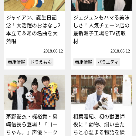
ジャイアン、誕生日記
ジェジュンもハマる美味
念！大活躍のおはなし2
しさ！人気チェーン店の
本立て＆あの名曲を大
最新餃子工場をTV初取
熱唱
材
2018.06.12
2018.06.12
番組情報
ドラえもん
番組情報
バラエティ
茅野愛衣・梶裕貴・島
相葉雅紀、初の獣医師
﨑信長ら登場！『ゴー
役に！動物、飼い主た
ちゃん。』声優トーク
ちと心温まる物語を繰