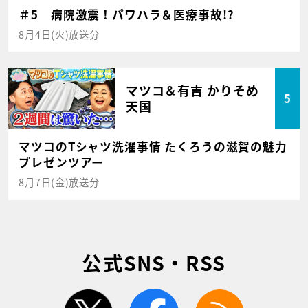
＃5 病院激震！パワハラ＆医療事故!?
8月4日(火)放送分
マツコ＆有吉 かりそめ
5
天国
マツコのTシャツ洗濯事情 たくろうの滋賀の魅力
プレゼンツアー
8月7日(金)放送分
公式SNS・RSS
twitter
facebook
rss