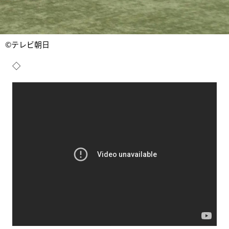
©テレビ朝日
◇