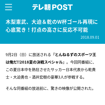
menu
テレ朝POST
木梨憲武、大迫＆乾のW杯ゴール再現に
心底驚き！打点の高さに反応不可能
2018.09.01
9月2日（日）に放送される
『とんねるずのスポーツ王
は俺だ!!2018夏の決戦スペシャル』
。今回同番組に、
この夏日本中を熱狂させたサッカー日本代表から乾貴
士・大迫勇也・酒井宏樹の豪華3人が参戦する。
そんな同番組の放送前に、驚きの映像が公開された。