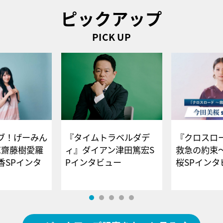
ピックアップ
PICK UP
ブ！げーみん
『タイムトラベルダデ
『クロスロー
E齋藤樹愛羅
ィ』ダイアン津田篤宏S
救急の約束
香SPインタ
Pインタビュー
桜SPイ