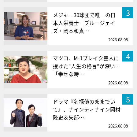
3
メジャー30球団で唯一の日
本人栄養士 ブルージェイ
ズ・岡本和真…
2026.08.08
4
マツコ、M-1ブレイク芸人に
授けた“人生の格言”が深い…
「幸せな時…
2026.08.08
5
ドラマ『名探偵のままでい
て』、ナインティナイン岡村
隆史＆矢部…
2026.08.08