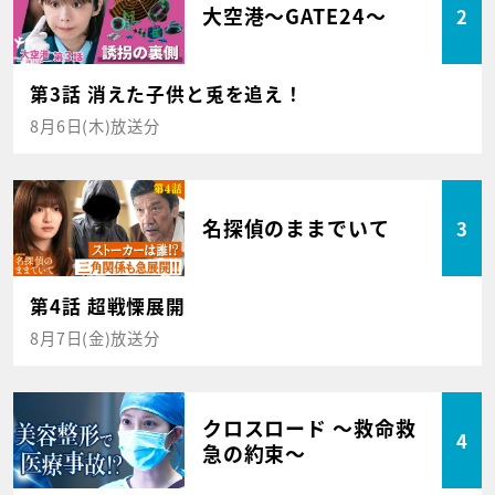
大空港～GATE24～
2
第3話 消えた子供と兎を追え！
8月6日(木)放送分
名探偵のままでいて
3
第4話 超戦慄展開
8月7日(金)放送分
クロスロード ～救命救
4
急の約束～