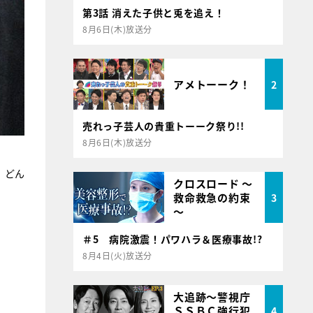
第3話 消えた子供と兎を追え！
8月6日(木)放送分
アメトーーク！
2
売れっ子芸人の貴重トーーク祭り!!
8月6日(木)放送分
。どん
クロスロード ～
救命救急の約束
3
～
＃5 病院激震！パワハラ＆医療事故!?
8月4日(火)放送分
大追跡～警視庁
ＳＳＢＣ強行犯
4