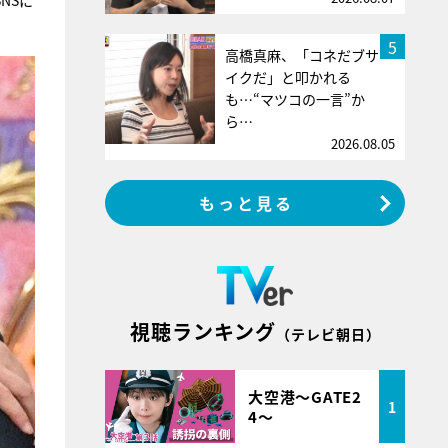
NSに
5
高橋真麻、「コネだブサ
イクだ」と叩かれる
も…“マツコの一言”か
ら…
2026.08.05
もっと見る
視聴ランキング
（テレビ朝日）
大空港～GATE2
1
4～