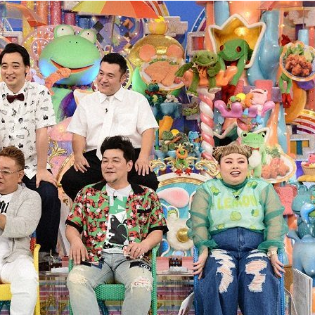
『アイ＝ラブ！げーみん
E齋藤樹愛羅＆佐々木舞
ビュー