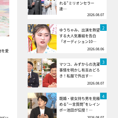
れる“ミリオンセラー
達…
2026.08.07
2
ゆうちゃみ、出演を熱望
する大人気番組を告白
「オーディション10…
2026.08.06
物を愛
3
マツコ、みずからの洗濯
事情を明かし有吉おどろ
き！私服で外出す…
2026.08.07
4
既婚・彼女持ち男を見極
める“一言質問”をレイン
ボー池田が伝授！…
2026.08.07