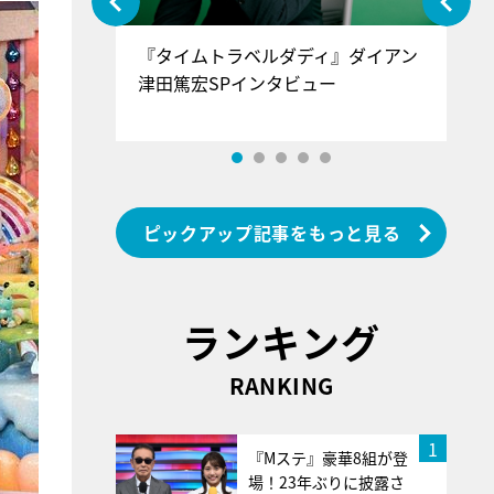
ぐ』＝LOV
『タイムトラベルダディ』ダイアン
『
香SPインタ
津田篤宏SPインタビュー
～
ピックアップ記事をもっと見る
ランキング
RANKING
1
『Mステ』豪華8組が登
場！23年ぶりに披露さ