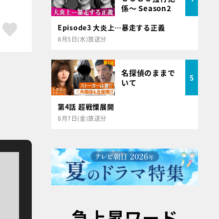
係～ Season2
ア
はてブ
スキボタン
Episode3 大炎上…暴走する正義
8月5日(水)放送分
名探偵のままで
5
いて
第4話 超戦慄展開
8月7日(金)放送分
急上昇ワード