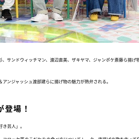
杉、サンドウィッチマン、渡辺直美、ザキヤマ、ジャンポケ斎藤ら揚げ
＆アンジャッシュ渡部建らに揚げ物の魅力が熱弁される。
が登場！
好き芸人」。