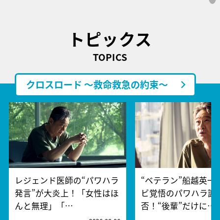
トピックス
TOPICS
クロスロード ～救命救急の約束～
レジェンド医師の“パワハラ
“ベテラン”船越英一
発言”が大炎上！「女性はほ
ビ覚悟のパワハラ謝
んと無理」「…
否！“後輩”だけに…