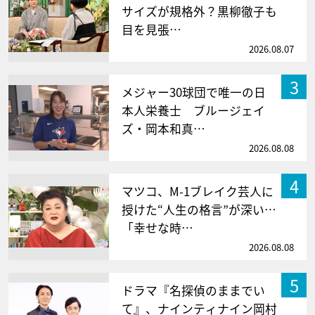
サイズが規格外？黒柳徹子も
目を見張…
2026.08.07
3
メジャー30球団で唯一の日
本人栄養士 ブルージェイ
ズ・岡本和真…
2026.08.08
4
マツコ、M-1ブレイク芸人に
授けた“人生の格言”が深い…
「幸せな時…
2026.08.08
5
ドラマ『名探偵のままでい
て』、ナインティナイン岡村