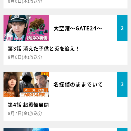
8月6日(木)放送分
大空港～GATE24～
2
第3話 消えた子供と兎を追え！
8月6日(木)放送分
名探偵のままでいて
3
第4話 超戦慄展開
8月7日(金)放送分