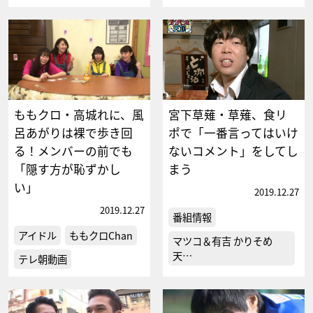
ももクロ・高城れに、風
宮下草薙・草薙、食リ
呂あがりは裸で歩き回
ポで「一番言ってはいけ
る！メンバーの前でも
ないコメント」をしてし
「隠す方が恥ずかし
まう
い」
2019.12.27
2019.12.27
番組情報
アイドル
ももクロChan
マツコ＆有吉 かりそめ
天…
テレ朝動画