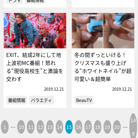
EXIT、結成2年にして地
冬の間ずっといける！
上波初MC番組！怒れ
クリスマスも盛り上げ
る“現役高校生”と激論を
る“ホワイトネイル”が超
交わす
可愛い＆超簡単
2019.12.21
2019.12.21
番組情報
バラエティ
BeauTV
14
1
…
10
11
12
13
14
15
16
17
18
19
20
…
9