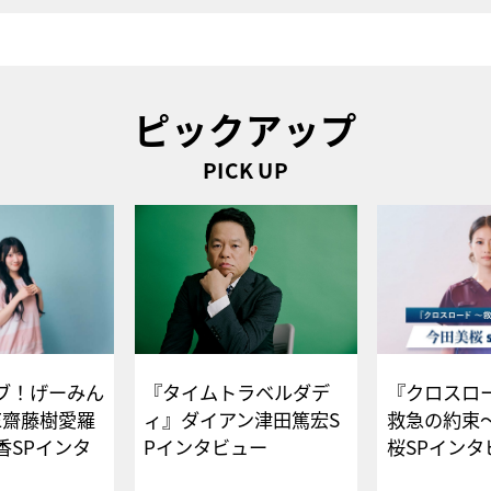
ピックアップ
PICK UP
ブ！げーみん
『タイムトラベルダデ
『クロスロー
E齋藤樹愛羅
ィ』ダイアン津田篤宏S
救急の約束
香SPインタ
Pインタビュー
桜SPイ