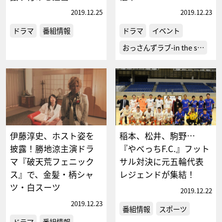
2019.12.25
2019.12.23
ドラマ
番組情報
ドラマ
イベント
おっさんずラブ-in the s…
伊藤淳史、ホスト姿を
稲本、松井、駒野…
披露！勝地涼主演ドラ
『やべっちF.C.』フット
マ『破天荒フェニック
サル対決に元五輪代表
ス』で、金髪・柄シャ
レジェンドが集結！
ツ・白スーツ
2019.12.22
2019.12.23
番組情報
スポーツ
ドラマ
番組情報