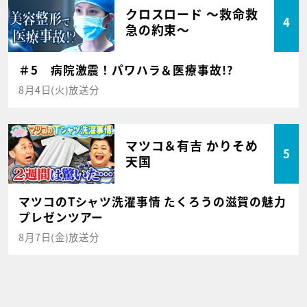
クロスロード ～救命救
4
急の約束～
＃5 病院激震！パワハラ＆医療事故!?
8月4日(火)放送分
マツコ＆有吉 かりそめ
5
天国
マツコのTシャツ洗濯事情 たくろうの滋賀の魅力
プレゼンツアー
8月7日(金)放送分