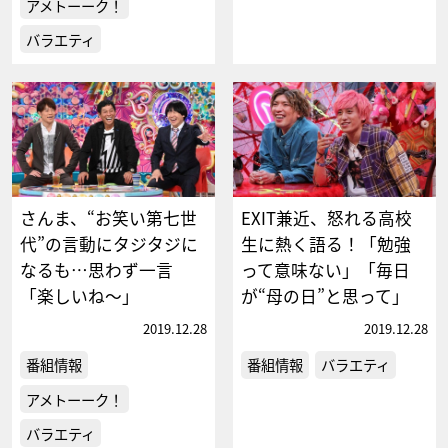
アメトーーク！
バラエティ
さんま、“お笑い第七世
EXIT兼近、怒れる高校
代”の言動にタジタジに
生に熱く語る！「勉強
なるも…思わず一言
って意味ない」「毎日
「楽しいね～」
が“母の日”と思って」
2019.12.28
2019.12.28
番組情報
番組情報
バラエティ
アメトーーク！
バラエティ