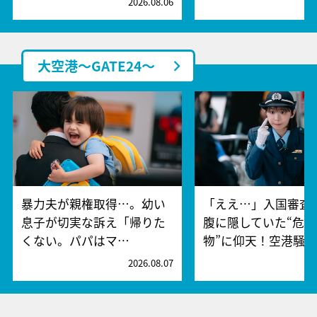
2026.08.06
2
大空港～GATE24～
暴力夫が親権取得…。幼い
「ええ…」入国審査
息子が切実な訴え「帰りた
腹に隠していた“危険
くない。パパはマ…
物”に仰天！空港騒
2026.08.07
2