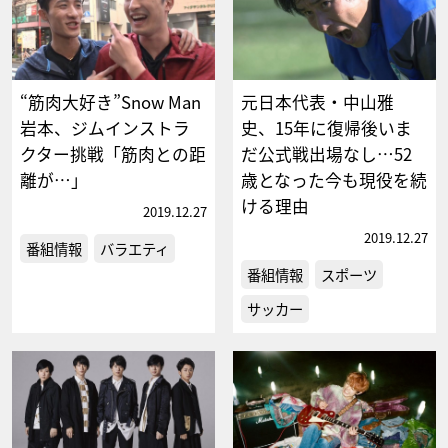
“筋肉大好き”Snow Man
元日本代表・中山雅
岩本、ジムインストラ
史、15年に復帰後いま
クター挑戦「筋肉との距
だ公式戦出場なし…52
離が…」
歳となった今も現役を続
ける理由
2019.12.27
2019.12.27
番組情報
バラエティ
番組情報
スポーツ
サッカー