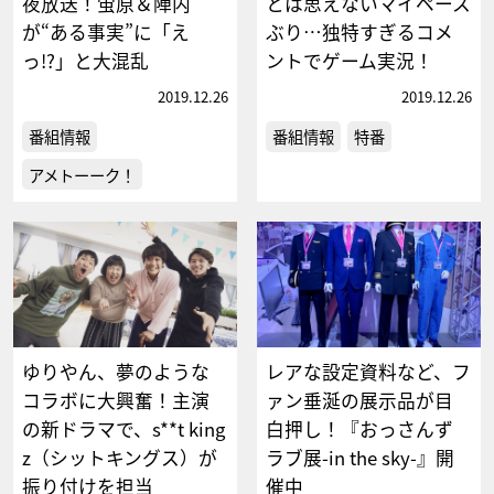
夜放送！蛍原＆陣内
とは思えないマイペース
が“ある事実”に「え
ぶり…独特すぎるコメ
っ!?」と大混乱
ントでゲーム実況！
2019.12.26
2019.12.26
番組情報
番組情報
特番
アメトーーク！
ゆりやん、夢のような
レアな設定資料など、フ
コラボに大興奮！主演
ァン垂涎の展示品が目
の新ドラマで、s**t king
白押し！『おっさんず
z（シットキングス）が
ラブ展-in the sky-』開
振り付けを担当
催中