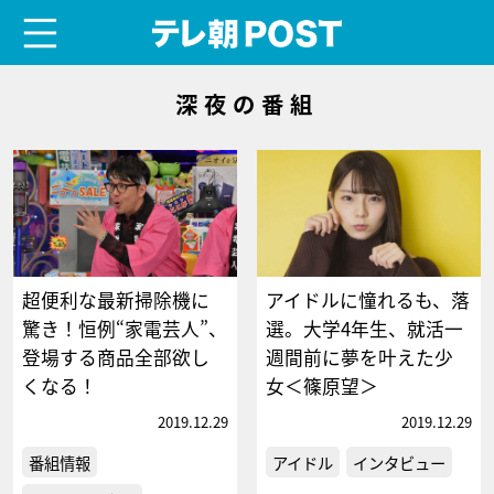
menu
テレ朝POST
深夜の番組
超便利な最新掃除機に
アイドルに憧れるも、落
驚き！恒例“家電芸人”、
選。大学4年生、就活一
登場する商品全部欲し
週間前に夢を叶えた少
くなる！
女＜篠原望＞
2019.12.29
2019.12.29
番組情報
アイドル
インタビュー