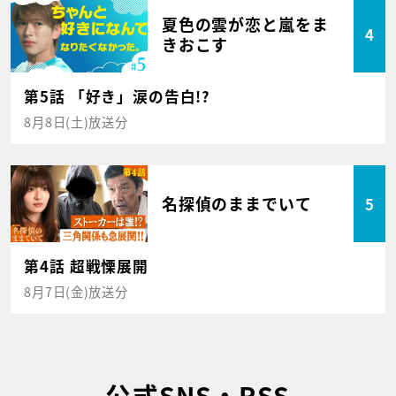
夏色の雲が恋と嵐をま
4
きおこす
第5話 「好き」涙の告白!?
8月8日(土)放送分
名探偵のままでいて
5
第4話 超戦慄展開
8月7日(金)放送分
公式SNS・RSS