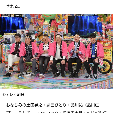
される。
©テレビ朝日
おなじみの土田晃之・劇団ひとり・品川祐（品川庄
司）、そして、ユウキロック・松橋周太呂・かじがや卓