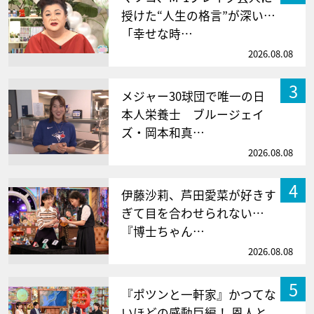
授けた“人生の格言”が深い…
「幸せな時…
2026.08.08
3
メジャー30球団で唯一の日
本人栄養士 ブルージェイ
ズ・岡本和真…
2026.08.08
4
伊藤沙莉、芦田愛菜が好きす
ぎて目を合わせられない…
『博士ちゃん…
2026.08.08
5
『ポツンと一軒家』かつてな
いほどの感動巨編！ 恩人と