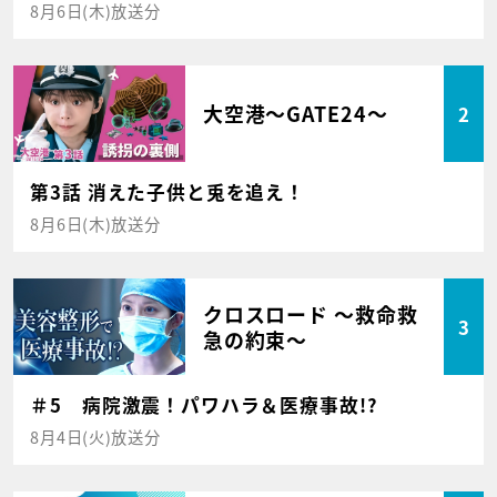
8月6日(木)放送分
大空港～GATE24～
2
第3話 消えた子供と兎を追え！
8月6日(木)放送分
クロスロード ～救命救
3
急の約束～
＃5 病院激震！パワハラ＆医療事故!?
8月4日(火)放送分