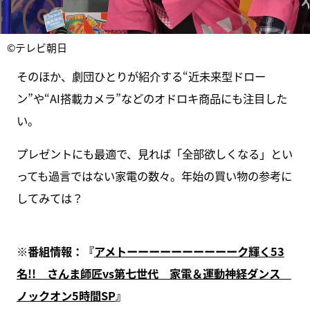
©テレビ朝日
そのほか、劇団ひとりが紹介する“近未来型ドロー
ン”や“AI搭載カメラ”などのオドロキ商品にも注目した
い。
プレゼントにも最適で、見れば「全部欲しくなる」とい
っても過言ではない家電の数々。年始の買い物の参考に
してみては？
※番組情報：『
アメトーーーーーーーーーーク輝く53
名!! さんま師匠vs第七世代 家電＆運動神経ダンス
ノックオン5時間SP
』