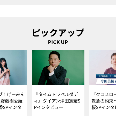
ピックアップ
PICK UP
ブ！げーみん
『タイムトラベルダデ
『クロスロー
E齋藤樹愛羅
ィ』ダイアン津田篤宏S
救急の約束
香SPインタ
Pインタビュー
桜SPイ