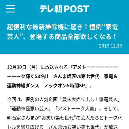
menu
テレ朝POST
超便利な最新掃除機に驚き！恒例“家電
芸人”、登場する商品全部欲しくなる！
2019.12.29
12月30日（月）に放送される
『アメトーーーーーーー
ーーーク輝く53名!! さんま師匠vs第七世代 家電＆
運動神経ダンス ノックオン5時間SP』
。
今回は、恒例の人気企画「歳末大売り出し！家電芸人」
「運動神経悪い芸人」「アメトーーク大賞」、そして、
明石家さんまが“お笑い第七世代”の芸人たちとトークバ
トルを繰り広げる「さんまvsお笑い第七世代」が放送