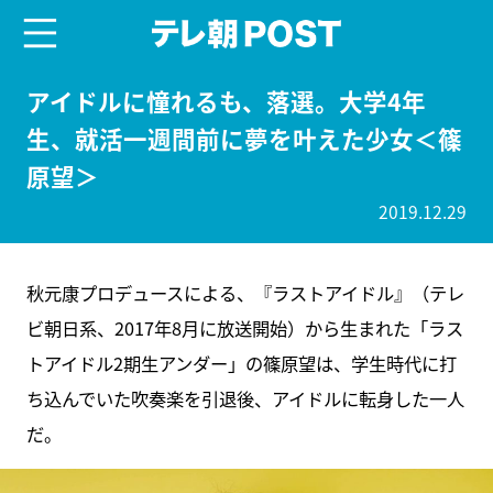
menu
テレ朝POST
アイドルに憧れるも、落選。大学4年
生、就活一週間前に夢を叶えた少女＜篠
原望＞
2019.12.29
秋元康プロデュースによる、『ラストアイドル』（テレ
ビ朝日系、2017年8月に放送開始）から生まれた「ラス
トアイドル2期生アンダー」の篠原望は、学生時代に打
ち込んでいた吹奏楽を引退後、アイドルに転身した一人
だ。