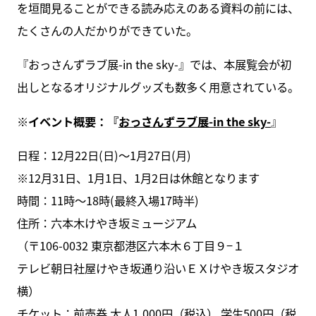
を垣間見ることができる読み応えのある資料の前には、
たくさんの人だかりができていた。
『おっさんずラブ展-in the sky-』では、本展覧会が初
出しとなるオリジナルグッズも数多く用意されている。
※イベント概要：『
おっさんずラブ展-in the sky-
』
日程：12月22日(日)～1月27日(月)
※12月31日、1月1日、1月2日は休館となります
時間：11時～18時(最終入場17時半)
住所：六本木けやき坂ミュージアム
（〒106-0032 東京都港区六本木６丁目９−１
テレビ朝日社屋けやき坂通り沿いＥＸけやき坂スタジオ
横）
チケット：前売券 大人1,000円（税込） 学生500円（税