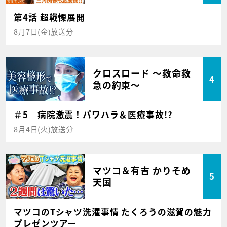
第4話 超戦慄展開
8月7日(金)放送分
クロスロード ～救命救
4
急の約束～
＃5 病院激震！パワハラ＆医療事故!?
8月4日(火)放送分
マツコ＆有吉 かりそめ
5
天国
マツコのTシャツ洗濯事情 たくろうの滋賀の魅力
プレゼンツアー