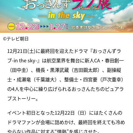
©テレビ朝日
12月21日(土)に最終回を迎えたドラマ『おっさんずラ
ブ-in the sky-』は航空業界を舞台に新人CA・春田創一
（田中圭）、機長・黒澤武蔵（吉田鋼太郎）、副操縦
士・成瀬竜（千葉雄大）、整備士・四宮要（戸次重幸）
の4人を中心に繰り広げられるおっさんたちのピュアラ
ブストーリー。
イベント初日となった12月22日（日）にはたくさんの
ドラマファンが会場に詰めかけ、最終回を終えても冷め
やらない作品に対する“情熱”を感じさせた。