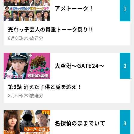
アメトーーク！
1
売れっ子芸人の貴重トーーク祭り!!
8月6日(木)放送分
大空港～GATE24～
2
第3話 消えた子供と兎を追え！
8月6日(木)放送分
名探偵のままでいて
3