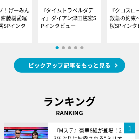
ブ！げーみん
『タイムトラベルダデ
『クロスロー
E齋藤樹愛羅
ィ』ダイアン津田篤宏S
救急の約束
香SPインタ
Pインタビュー
桜SPイ
ピックアップ記事をもっと見る
ランキング
RANKING
1
『Mステ』豪華8組が登場！2
3年ぶりに披露される“ミリオ