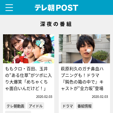
menu
テレ朝POST
深夜の番組
ももクロ・百田、玉井
萩原利久のガチ鼻血ハ
の“ある仕草”がツボに入
プニングも！ドラマ
り大爆笑「めちゃくち
『鈍色の箱の中で』キ
ゃ面白いんだけど！」
ャストが“全力坂”登場
2020.02.03
2020.02.03
テレ朝動画
アイドル
ドラマ
番組情報