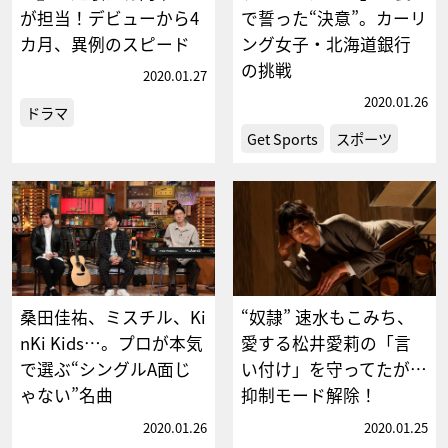
が担当！デビューから4
で誓った“決意”。カーリ
カ月、異例のスピード
ング女子・北海道銀行
の挑戦
2020.01.27
2020.01.26
ドラマ
Get Sports
スポーツ
桑田佳祐、ミスチル、Ki
“奴隷” 速水もこみち、
nKi Kids…。プロが本気
愛する松井愛莉の「言
で選ぶ“シングルA面じ
い付け」を守ってたが…
ゃない”名曲
抑制モード解除！
2020.01.26
2020.01.25