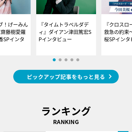
ブ！げーみん
『タイムトラベルダデ
『クロスロー
E齋藤樹愛羅
ィ』ダイアン津田篤宏S
救急の約束
香SPインタ
Pインタビュー
桜SPイ
ピックアップ記事をもっと見る
ランキング
RANKING