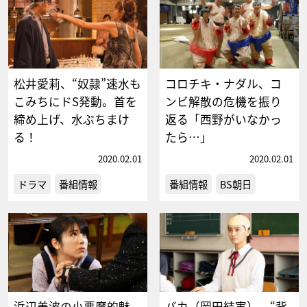
松井愛莉、“奴隷”速水も
コロチキ・ナダル、コ
こみちにドS発動。首を
ンビ解散の危機を振り
締め上げ、水ぶちまけ
返る「西野がいなかっ
る！
たら…」
2020.02.01
2020.02.01
ドラマ
番組情報
番組情報
BS朝日
浜辺美波の小悪魔的魅
バカ（岡田結実）、“背