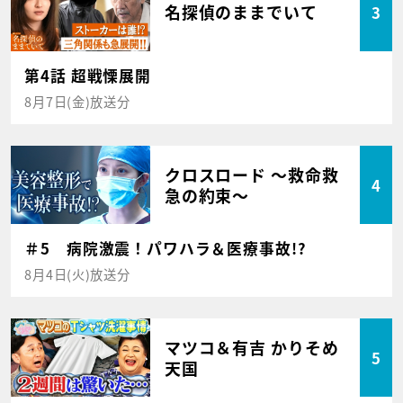
名探偵のままでいて
3
第4話 超戦慄展開
8月7日(金)放送分
クロスロード ～救命救
4
急の約束～
＃5 病院激震！パワハラ＆医療事故!?
8月4日(火)放送分
マツコ＆有吉 かりそめ
5
天国