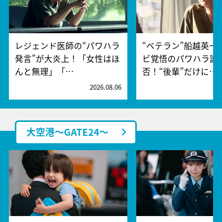
レジェンド医師の“パワハラ
“ベテラン”船越英一
発言”が大炎上！「女性はほ
ビ覚悟のパワハラ謝
んと無理」「…
否！“後輩”だけに…
2026.08.06
2
大空港～GATE24～