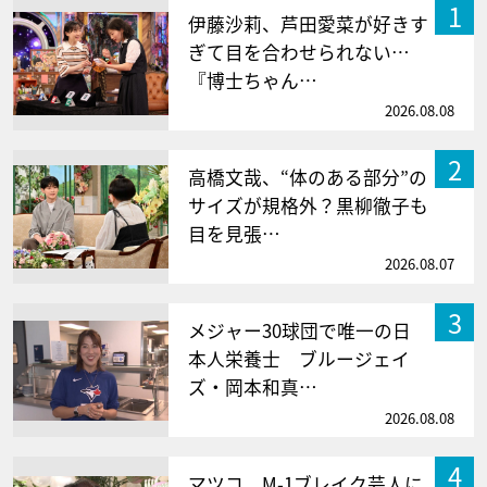
1
伊藤沙莉、芦田愛菜が好きす
ぎて目を合わせられない…
『博士ちゃん…
2026.08.08
2
高橋文哉、“体のある部分”の
サイズが規格外？黒柳徹子も
目を見張…
2026.08.07
3
メジャー30球団で唯一の日
本人栄養士 ブルージェイ
ズ・岡本和真…
2026.08.08
4
マツコ、M-1ブレイク芸人に