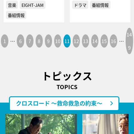
音楽
EIGHT-JAM
ドラマ
番組情報
番組情報
14
1
…
6
7
8
9
10
11
12
13
14
15
16
…
9
トピックス
TOPICS
クロスロード ～救命救急の約束～