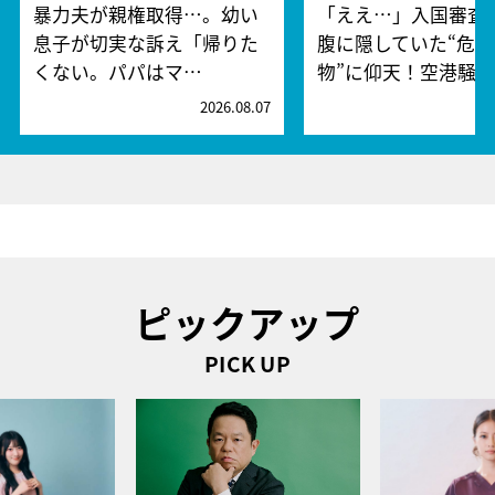
暴力夫が親権取得…。幼い
「ええ…」入国審査
息子が切実な訴え「帰りた
腹に隠していた“危険
くない。パパはマ…
物”に仰天！空港騒
2026.08.07
2
ピックアップ
PICK UP