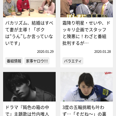
バカリズム、結婚はすべ
霜降り明星・せいや、ド
て妻が主導！「ボク
ッキリ企画でスタッフ
は“うん”しか言っていな
と険悪に！わざと番組
いです」
批判するが…
2020.01.29
2020.01.28
番組情報
家事ヤロウ!!!
バラエティ
ドラマ『鈍色の箱の中
3度の五輪挑戦も叶わ
で』主題歌は竹内唯人
ず…「そだね～」の裏