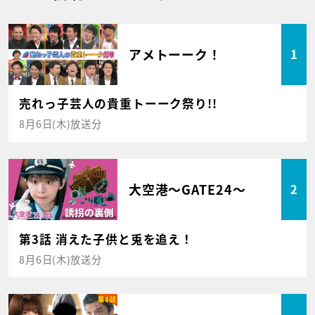
アメトーーク！
1
売れっ子芸人の貴重トーーク祭り!!
8月6日(木)放送分
大空港～GATE24～
2
第3話 消えた子供と兎を追え！
8月6日(木)放送分