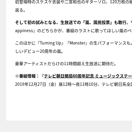
初登場時のスケスケ衣装や二宮和也のギターソロ、120万枚の
返る。
そして初の試みとなる、生放送での「嵐、国民投票」も敢行
。
appiness』のどちらかが、番組のラストに歌ってほしい嵐の
このほかに『Turning Up』『Monster』の生パフォーマン
しいデビュー20周年の嵐。
豪華アーティストだらけの11時間超え生放送に期待だ。
※番組情報：『
テレビ朝日開局60周年記念 ミュージックステーション 
2019年12月27日（金）昼12時～夜11時10分、テレビ朝日系