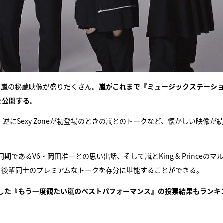
えた嵐の秘蔵映像が盛りだくさん。
嵐がこれまで『ミュージックステーシ
を公開する
。
や、逆にSexy Zoneが初登場のときの嵐とのトークなど、懐かしい映像が
であるV6・岡田准一との思い出話、そして嵐とKing & Princeのマ
・後輩同士のプレミアムなトークを存分に堪能することができる。
した『もう一度観たい嵐のベストパフォーマンス』の投票結果もランキ