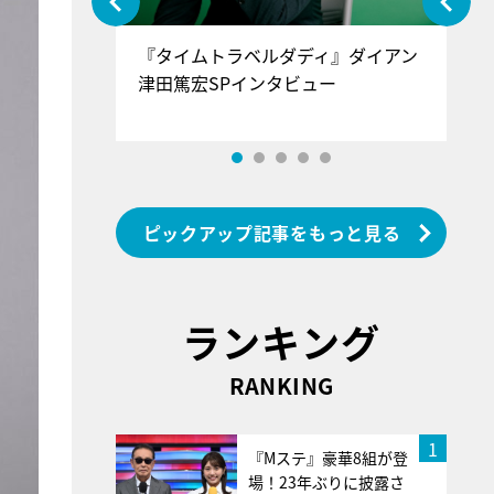
ぐ』＝LOV
『タイムトラベルダディ』ダイアン
『
香SPインタ
津田篤宏SPインタビュー
～
ピックアップ記事をもっと見る
ランキング
RANKING
1
『Mステ』豪華8組が登
場！23年ぶりに披露さ