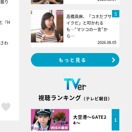
に振り
5
高橋真麻、「コネだブサ
と『H
イクだ」と叩かれる
も…“マツコの一言”か
ら…
2026.08.05
ふさわ
もっと見る
視聴ランキング
（テレビ朝日）
ア
はてブ
スキボタン
大空港～GATE2
1
4～