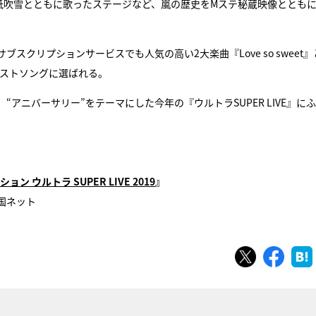
紙吹雪とともに歌ったステージなど、嵐の歴史をMステ秘蔵映像ととも
サブスクリプションサービスでも人気の高い2大楽曲『Love so sweet』
ベストソングに選ばれる。
スも。“アニバーサリー”をテーマにした今年の『ウルトラSUPER LIVE』に
ウルトラ SUPER LIVE 2019
』
全国ネット
ツイート
シェ