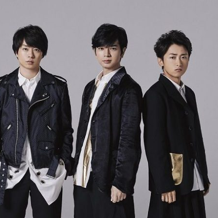
『アイ＝ラブ！げーみん
E齋藤樹愛羅＆佐々木舞
ビュー