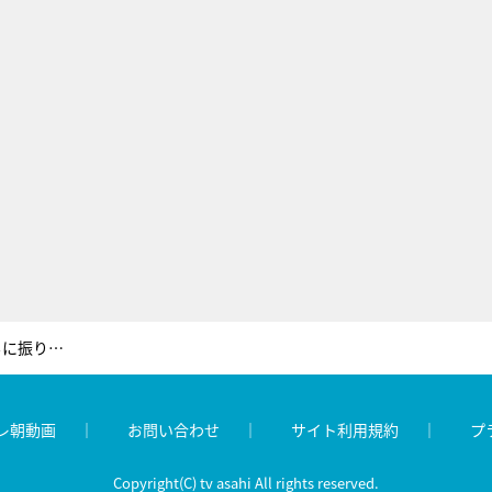
嵐の歴史を『Mステ』秘蔵映像とともに振り返る！ジャニーズの先輩・後輩同士のプレミアムなトークも
レ朝動画
お問い合わせ
サイト利用規約
プ
Copyright(C) tv asahi All rights reserved.