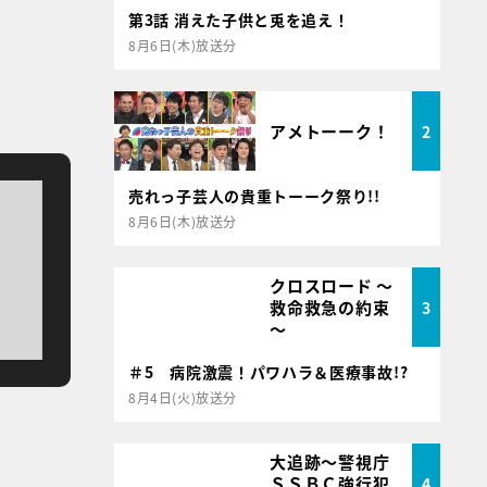
第3話 消えた子供と兎を追え！
8月6日(木)放送分
アメトーーク！
2
売れっ子芸人の貴重トーーク祭り!!
8月6日(木)放送分
クロスロード ～
救命救急の約束
3
～
＃5 病院激震！パワハラ＆医療事故!?
8月4日(火)放送分
大追跡～警視庁
ＳＳＢＣ強行犯
4