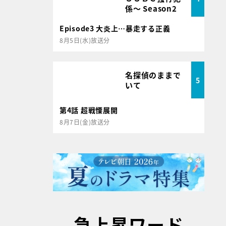
係～ Season2
Episode3 大炎上…暴走する正義
8月5日(水)放送分
名探偵のままで
5
いて
第4話 超戦慄展開
8月7日(金)放送分
急上昇ワード