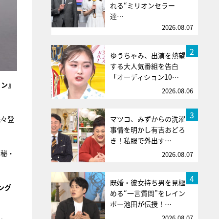
れる“ミリオンセラー
達…
2026.08.07
2
ゆうちゃみ、出演を熱望
する大人気番組を告白
「オーディション10…
ョン』
2026.08.06
3
続々登
マツコ、みずからの洗濯
事情を明かし有吉おどろ
き！私服で外出す…
ル秘・
2026.08.07
4
既婚・彼女持ち男を見極
ング
める“一言質問”をレイン
ボー池田が伝授！…
2026.08.07