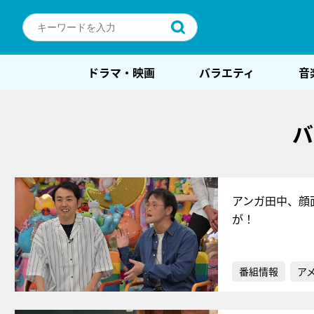
ドラマ・映画
バラエティ
音
バ
アンガ田中、顔
が！
番組情報
ア