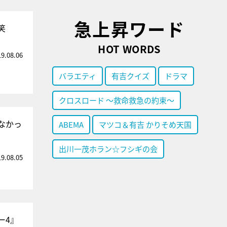
急上昇ワード
笑
HOT WORDS
19.08.06
バラエティ
有吉クイズ
ドラマ
クロスロード ～救命救急の約束～
なかっ
ABEMA
マツコ＆有吉 かりそめ天国
出川一茂ホラン☆フシギの会
19.08.05
ー4』