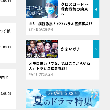
19.08.14
クロスロード ～
救命救急の約束
4
～
＃5 病院激震！パワハラ＆医療事故!?
8月4日(火)放送分
わず絶
19.08.12
かまいガチ
5
オモロ怖い「でな、話はここからやね
ん」トラビス松倉参戦！
8月5日(水)放送分
理由と
19.08.09