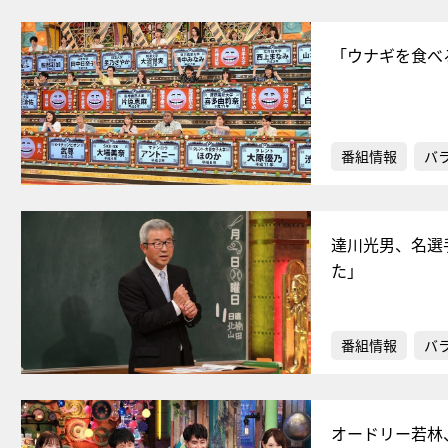
「ウナギを食べ
番組情報
バ
達川光男、名選
た」
番組情報
バ
オードリー若林