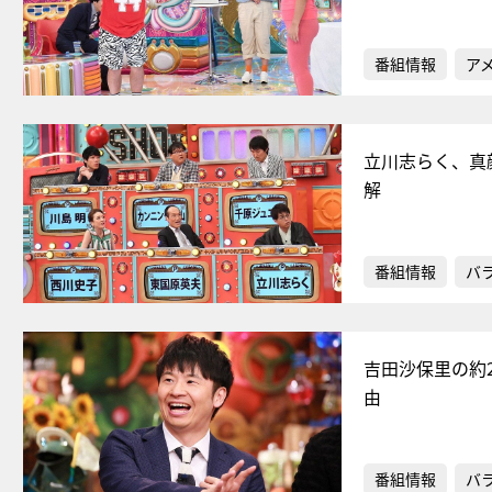
番組情報
ア
立川志らく、真
解
番組情報
バ
吉田沙保里の約
由
番組情報
バ