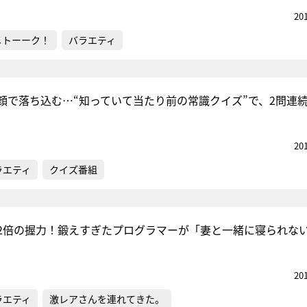
20
メトーーク！
バラエティ
顔で落ち込む…“知っていて当たり前の常識クイズ”で、2問連
20
ラエティ
クイズ番組
2倍の握力！鍛えすぎたプログラマーが「妻と一緒に寝られな
20
ラエティ
激レアさんを連れてきた。