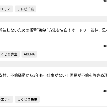
20
ラエティ
テレビ千鳥
浮気しないための衝撃“抑制”方法を告白！オードリー若林、思
20
しくじり先生
ABEMA
安村、不倫騒動から3年も…仕事がない！国民が不倫を許さぬ
20
ラエティ
しくじり先生