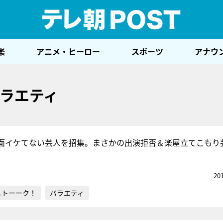
テレ
楽
アニメ・ヒーロー
スポーツ
アナウ
ラエティ
面イケてない芸人を招集。まさかの出演拒否＆楽屋立てこもり
20
メトーーク！
バラエティ