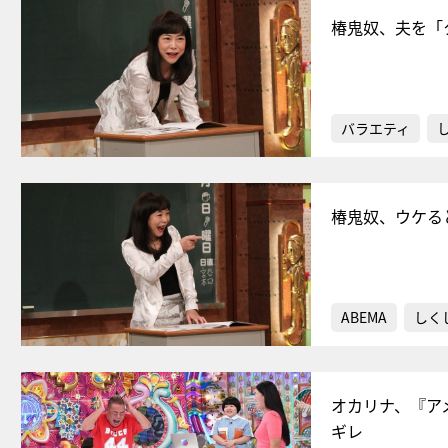
椿鬼奴、夫を「
バラエティ
椿鬼奴、ウケる
ABEMA
しく
オカリナ、『ア
ギレ