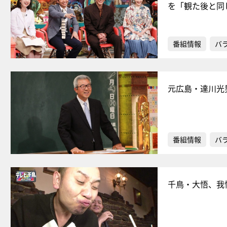
を「観た後と同
番組情報
バ
元広島・達川光
番組情報
バ
千鳥・大悟、我