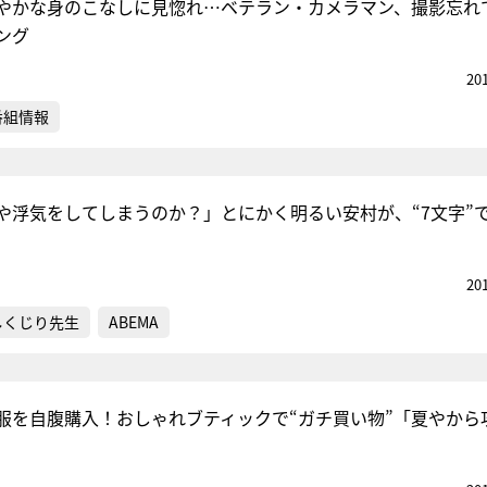
やかな身のこなしに見惚れ…ベテラン・カメラマン、撮影忘れ
ング
20
番組情報
や浮気をしてしまうのか？」とにかく明るい安村が、“7文字”
20
しくじり先生
ABEMA
服を自腹購入！おしゃれブティックで“ガチ買い物”「夏やから