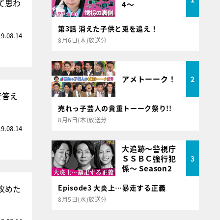
て思わ
4～
第3話 消えた子供と兎を追え！
19.08.14
8月6日(木)放送分
アメトーーク！
2
で答え
売れっ子芸人の貴重トーーク祭り!!
8月6日(木)放送分
19.08.14
大追跡～警視庁
ＳＳＢＣ強行犯
3
係～ Season2
攻めた
Episode3 大炎上…暴走する正義
8月5日(水)放送分