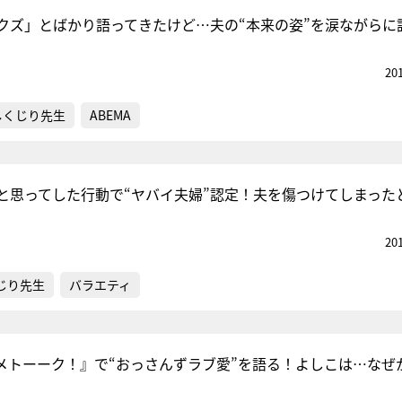
クズ」とばかり語ってきたけど…夫の“本来の姿”を涙ながらに
20
『アイ＝ラブ！げーみん
E齋藤樹愛羅＆佐々木舞
しくじり先生
ABEMA
ビュー
と思ってした行動で“ヤバイ夫婦”認定！夫を傷つけてしまった
20
じり先生
バラエティ
メトーーク！』で“おっさんずラブ愛”を語る！よしこは…なぜ