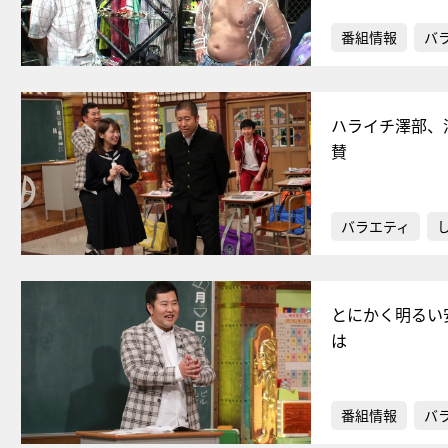
番組情報
バ
ハライチ澤部、
賛
バラエティ
とにかく明るい
は
番組情報
バ