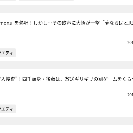
emon』を熱唱！しかし…その歌声に大悟が一撃「夢ならばと
20
ラエティ
潜入捜査”！四千頭身・後藤は、放送ギリギリの罰ゲームをくら
20
ラエティ