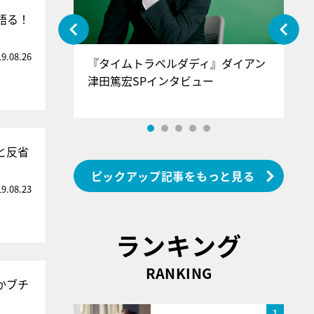
語る！
19.08.26
ぐ』＝LOV
『タイムトラベルダディ』ダイアン
『
香SPインタ
津田篤宏SPインタビュー
～
と反省
ピックアップ記事をもっと見る
19.08.23
ランキング
RANKING
かブチ
1