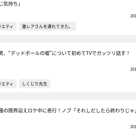
じ気持ち」
20
ラエティ
激レアさんを連れてきた。
男、“デッドボールの嘘”について初めてTVでガッツリ話す！
20
ラエティ
しくじり先生
慢の限界迎えロケ中に奇行！ノブ「それしだしたら終わりじゃ
20