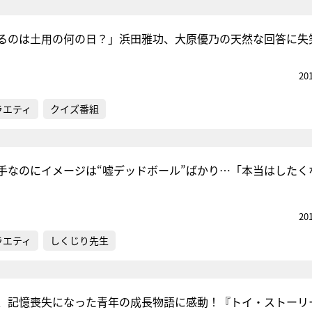
るのは土用の何の日？」浜田雅功、大原優乃の天然な回答に失
20
ラエティ
クイズ番組
手なのにイメージは“嘘デッドボール”ばかり…「本当はしたく
20
ラエティ
しくじり先生
、記憶喪失になった青年の成長物語に感動！『トイ・ストーリ