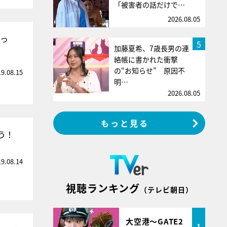
「被害者の話だけで…
2026.08.05
思っ
5
加藤夏希、7歳長男の連
絡帳に書かれた衝撃
の“お知らせ” 原因不
19.08.15
明…
2026.08.05
もっと見る
う！
19.08.14
視聴ランキング
（テレビ朝日）
大空港～GATE2
1