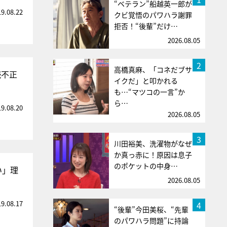
“ベテラン”船越英一郎が
19.08.22
クビ覚悟のパワハラ謝罪
拒否！“後輩”だけ…
2026.08.05
2
高橋真麻、「コネだブサ
続不正
イクだ」と叩かれる
も…“マツコの一言”か
ら…
19.08.20
2026.08.05
3
川田裕美、洗濯物がなぜ
か真っ赤に！原因は息子
のポケットの中身…
い」理
2026.08.05
19.08.17
4
“後輩”今田美桜、“先輩
のパワハラ問題”に持論