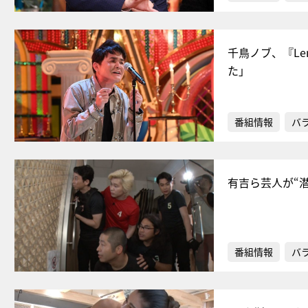
千鳥ノブ、『L
た」
番組情報
バ
有吉ら芸人が“
番組情報
バ