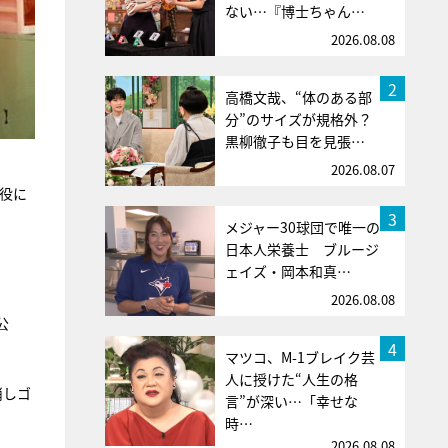
ない…『博士ちゃん…
2026.08.08
2
高橋文哉、“体のある部
分”のサイズが規格外？
黒柳徹子も目を見張…
2026.08.07
役に
3
メジャー30球団で唯一の
日本人栄養士 ブルージ
ェイズ・岡本和真…
2026.08.08
公
4
マツコ、M-1ブレイク芸
人に授けた“人生の格
消しゴ
言”が深い…「幸せな
時…
2026.08.08