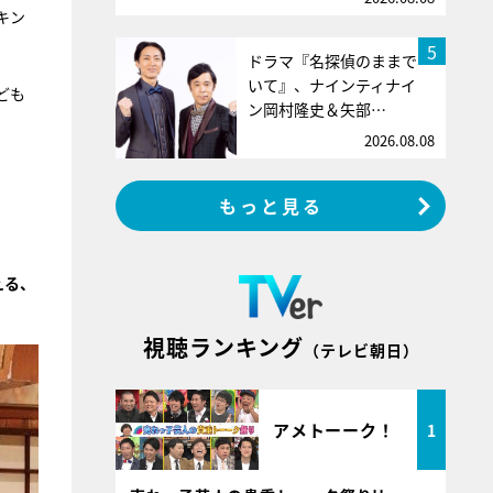
キン
5
ドラマ『名探偵のままで
いて』、ナインティナイ
ども
ン岡村隆史＆矢部…
2026.08.08
もっと見る
える、
視聴ランキング
（テレビ朝日）
アメトーーク！
1