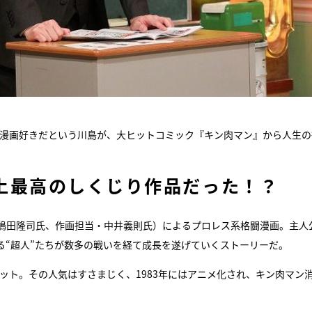
の漫画好きだという川島が、大ヒットコミック『キン肉マン』から人生の
上最高のしくじり作品だった！？
嶋田隆司氏、作画担当・中井義則氏）によるプロレス系格闘漫画。主人
る“超人”たちが数多の戦いを経て成長を遂げていくストーリーだ。
ヒット。その人気はすさまじく、1983年にはアニメ化され、キン肉マン