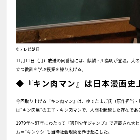
©テレビ朝日
11月11日（月）放送の同番組には、麒麟・川島明が登壇。大
立つ教訓を学ぶ授業を繰り広げる。
◆『キン肉マン』は日本漫画史
今回取り上げる『キン肉マン』は、ゆでたまご氏（原作担当・
は“キン肉星”の王子・キン肉マンで、人間を超越した存在であ
1979年～87年にわたって『週刊少年ジャンプ』で連載され大
ム＝“キンケシ”も当時社会現象を巻き起こした。