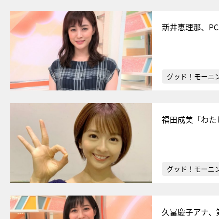
新井恵理那、P
グッド！モーニ
福田成美「わた
グッド！モーニ
久冨慶子アナ、