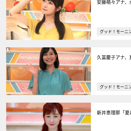
安藤萌々アナ、
グッド！モーニ
久冨慶子アナ、
グッド！モーニ
新井恵理那「夏