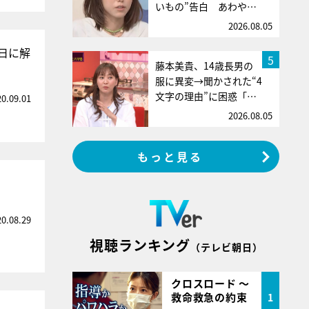
いもの”告白 あわや…
2026.08.05
日に解
5
藤本美貴、14歳長男の
服に異変→聞かされた“4
文字の理由”に困惑「…
20.09.01
2026.08.05
もっと見る
20.08.29
視聴ランキング
（テレビ朝日）
クロスロード ～
救命救急の約束
1