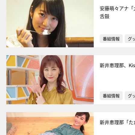
安藤萌々アナ「
舌鼓
番組情報
グ
新井恵理那、Ki
番組情報
グ
新井恵理那「た