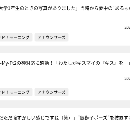
大学1年生のときの写真がありました」当時から夢中の“あるも
『アイ＝ラブ！げーみん
20
E齋藤樹愛羅＆佐々木舞
ッド！モーニング
アナウンサーズ
ビュー
s-My-Ft2の神対応に感動！「わたしがキスマイの『キス』を…
20
ッド！モーニング
アナウンサーズ
だただ恥ずかしい感じですね（笑）」“銀獅子ポーズ”を披露す