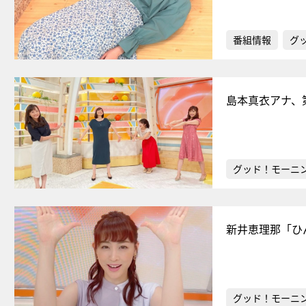
番組情報
グ
島本真衣アナ、
グッド！モーニ
新井恵理那「ひ
グッド！モーニ