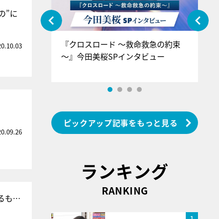
の”に
ぐ』＝LOV
『クロスロード ～救命救急の約束
『
20.10.03
香SPインタ
～』今田美桜SPインタビュー
ロ
ン
」
ピックアップ記事をもっと見る
20.09.26
ランキング
RANKING
るも…
1