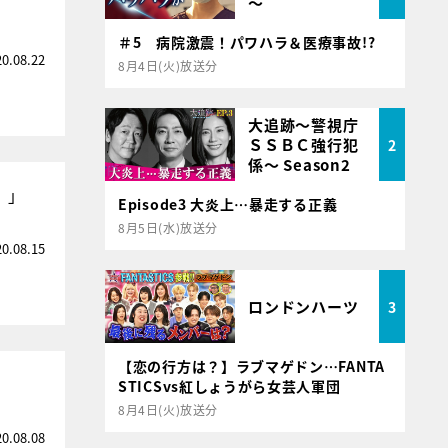
～
」
＃5 病院激震！パワハラ＆医療事故!?
20.08.22
8月4日(火)放送分
大追跡～警視庁
ＳＳＢＣ強行犯
2
係～ Season2
）」
Episode3 大炎上…暴走する正義
8月5日(水)放送分
20.08.15
ロンドンハーツ
3
【恋の行方は？】ラブマゲドン…FANTA
STICSvs紅しょうがら女芸人軍団
8月4日(火)放送分
20.08.08