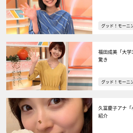
グッド！モーニ
福田成美「大学
驚き
グッド！モーニ
久冨慶子アナ「
紹介