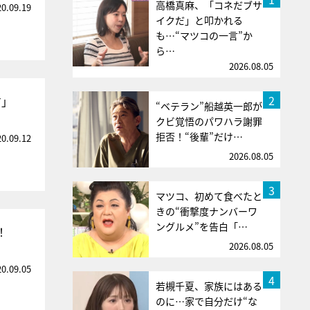
高橋真麻、「コネだブサ
20.09.19
イクだ」と叩かれる
も…“マツコの一言”か
ら…
2026.08.05
2
す」
“ベテラン”船越英一郎が
クビ覚悟のパワハラ謝罪
拒否！“後輩”だけ…
20.09.12
2026.08.05
3
マツコ、初めて食べたと
きの“衝撃度ナンバーワ
ングルメ”を告白「…
！
2026.08.05
20.09.05
4
若槻千夏、家族にはある
のに…家で自分だけ“な