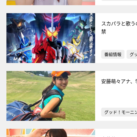
スカパラと歌う
禁
番組情報
グ
安藤萌々アナ、
グッド！モーニ