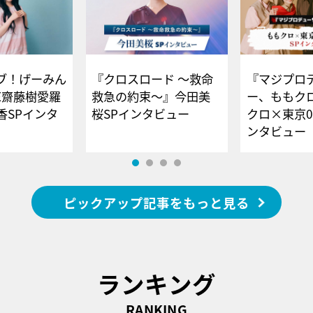
ブ！げーみん
『クロスロード ～救命
『マジプロ
E齋藤樹愛羅
救急の約束～』今田美
ー、ももク
香SPインタ
桜SPインタビュー
クロ×東京0
ンタビュー
ピックアップ記事をもっと見る
ランキング
RANKING