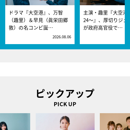
ドラマ『大空港』、万智
主演・趣里『大空港～
（趣里）＆早見（眞栄田郷
24～』、厚切りジェ
敦）の名コンビ誕…
が政府高官役で…
2026.08.06
2
ピックアップ
PICK UP