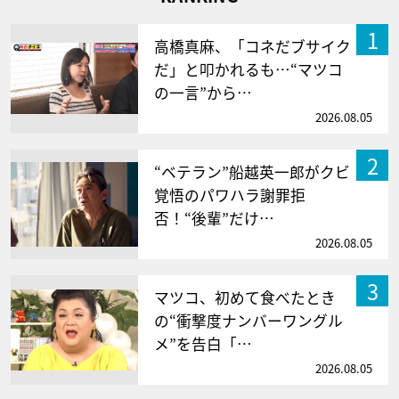
1
高橋真麻、「コネだブサイク
だ」と叩かれるも…“マツコ
の一言”から…
2026.08.05
2
“ベテラン”船越英一郎がクビ
覚悟のパワハラ謝罪拒
否！“後輩”だけ…
2026.08.05
3
マツコ、初めて食べたとき
の“衝撃度ナンバーワングル
メ”を告白「…
2026.08.05