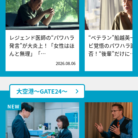
レジェンド医師の“パワハラ
“ベテラン”船越英一
発言”が大炎上！「女性はほ
ビ覚悟のパワハラ謝
んと無理」「…
否！“後輩”だけに…
2026.08.06
2
大空港～GATE24～