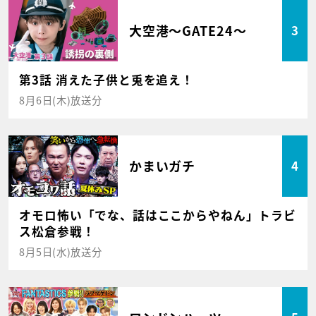
大空港～GATE24～
3
第3話 消えた子供と兎を追え！
8月6日(木)放送分
かまいガチ
4
オモロ怖い「でな、話はここからやねん」トラビ
ス松倉参戦！
8月5日(水)放送分