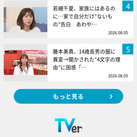
4
若槻千夏、家族にはあるの
に…家で自分だけ“ないも
の”告白 あわや…
2026.08.05
5
藤本美貴、14歳長男の服に
異変→聞かされた“4文字の理
由”に困惑「…
2026.08.05
もっと見る