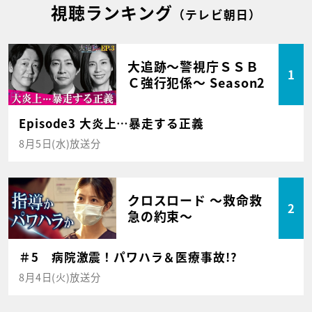
視聴ランキング
（テレビ朝日）
大追跡～警視庁ＳＳＢ
1
Ｃ強行犯係～ Season2
Episode3 大炎上…暴走する正義
8月5日(水)放送分
クロスロード ～救命救
2
急の約束～
＃5 病院激震！パワハラ＆医療事故!?
8月4日(火)放送分