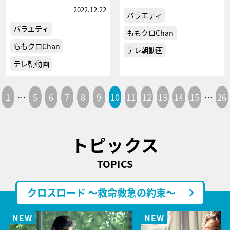
2022.12.22
バラエティ
バラエティ
ももクロChan
ももクロChan
テレ朝動画
テレ朝動画
1
…
5
6
7
8
9
10
11
12
13
14
15
…
26
トピックス
TOPICS
クロスロード ～救命救急の約束～