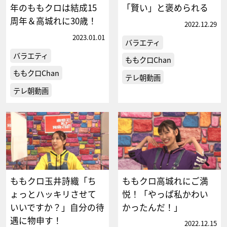
年のももクロは結成15
「賢い」と褒められる
周年＆高城れに30歳！
2022.12.29
2023.01.01
バラエティ
バラエティ
ももクロChan
ももクロChan
テレ朝動画
テレ朝動画
ももクロ玉井詩織「ち
ももクロ高城れにご満
ょっとハッキリさせて
悦！「やっぱ私かわい
いいですか？」自分の待
かったんだ！」
遇に物申す！
2022.12.15