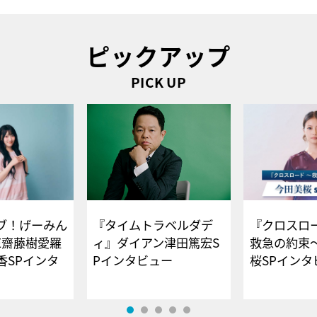
ピックアップ
PICK UP
ブ！げーみん
『タイムトラベルダデ
『クロスロー
E齋藤樹愛羅
ィ』ダイアン津田篤宏S
救急の約束
香SPインタ
Pインタビュー
桜SPイ