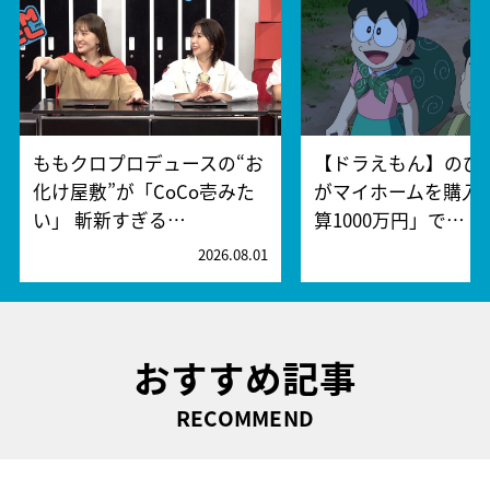
ももクロプロデュースの“お
【ドラえもん】のび
化け屋敷”が「CoCo壱みた
がマイホームを購入!
い」 斬新すぎる…
算1000万円」で…
2026.08.01
2
おすすめ記事
RECOMMEND