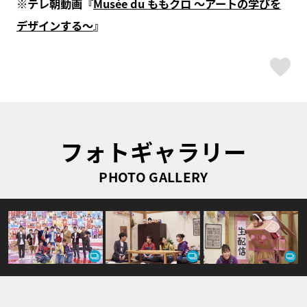
※テレ朝動画『
Musée du ももクロ ～アートの学びを
デザインする～
』
ス
フォトギャラリー
PHOTO GALLERY