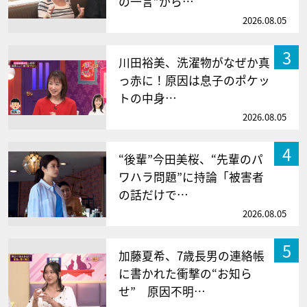
の一言”から…
2026.08.05
3
川田裕美、洗濯物がなぜか真
っ赤に！原因は息子のポケッ
トの中身…
2026.08.05
4
“後輩”今田美桜、“先輩のパ
ワハラ問題”に持論「被害者
の話だけで…
2026.08.05
5
加藤夏希、7歳長男の連絡帳
に書かれた衝撃の“お知ら
せ” 原因不明…