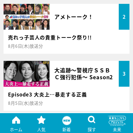
アメトーーク！
2
売れっ子芸人の貴重トーーク祭り!!
8月6日(木)放送分
大追跡～警視庁ＳＳＢ
3
Ｃ強行犯係～ Season2
Episode3 大炎上…暴走する正義
8月5日(水)放送分
クロスロード ～救命救
ホーム
人気
新着
探す
未来
4