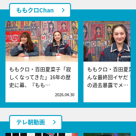
ももクロChan
ももクロ・百田夏菜子「寂
ももクロ・百田夏菜
しくなってきた」16年の歴
んな最終回イヤだ！
史に幕、『もも…
の過去暴露でメ…
2026.04.30
2
テレ朝動画