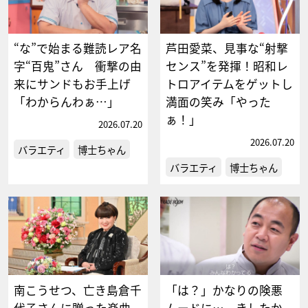
“な”で始まる難読レア名
芦田愛菜、見事な“射撃
字“百鬼”さん 衝撃の由
センス”を発揮！昭和レ
来にサンドもお手上げ
トロアイテムをゲットし
「わからんわぁ…」
満面の笑み「やった
ぁ！」
2026.07.20
2026.07.20
バラエティ
博士ちゃん
バラエティ
博士ちゃん
南こうせつ、亡き島倉千
「は？」かなりの険悪
代子さんに贈った楽曲
ムードに…。きしたか