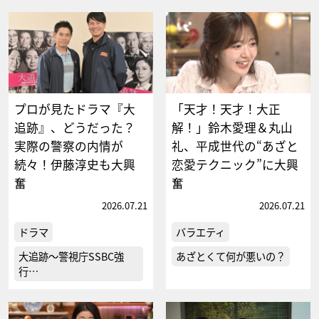
プロが見たドラマ『大
「天才！天才！大正
追跡』、どうだった？
解！」鈴木愛理＆丸山
実際の警察の内情が
礼、平成世代の“あざと
続々！伊藤淳史も大興
恋愛テクニック”に大興
奮
奮
2026.07.21
2026.07.21
ドラマ
バラエティ
大追跡～警視庁SSBC強
あざとくて何が悪いの？
行…