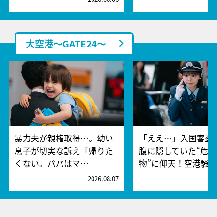
大空港～GATE24～
暴力夫が親権取得…。幼い
「ええ…」入国審査
息子が切実な訴え「帰りた
腹に隠していた“危険
くない。パパはマ…
物”に仰天！空港騒
2026.08.07
2