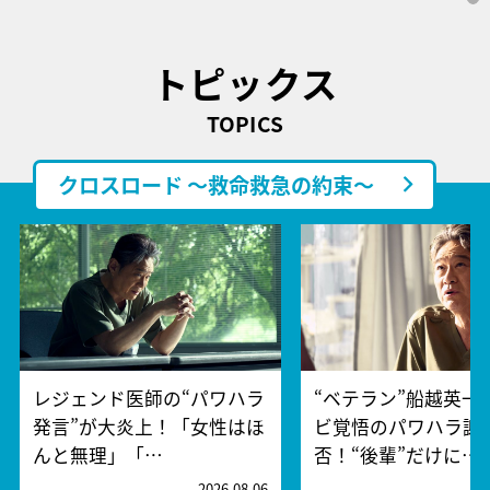
トピックス
TOPICS
クロスロード ～救命救急の約束～
レジェンド医師の“パワハラ
“ベテラン”船越英一
発言”が大炎上！「女性はほ
ビ覚悟のパワハラ謝
んと無理」「…
否！“後輩”だけに…
2026.08.06
2