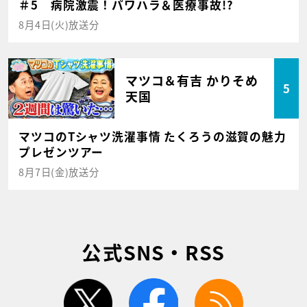
＃5 病院激震！パワハラ＆医療事故!?
8月4日(火)放送分
マツコ＆有吉 かりそめ
5
天国
マツコのTシャツ洗濯事情 たくろうの滋賀の魅力
プレゼンツアー
8月7日(金)放送分
公式SNS・RSS
twitter
facebook
rss