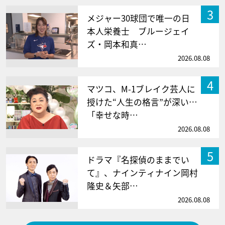
3
メジャー30球団で唯一の日
本人栄養士 ブルージェイ
ズ・岡本和真…
2026.08.08
4
マツコ、M-1ブレイク芸人に
授けた“人生の格言”が深い…
「幸せな時…
2026.08.08
5
ドラマ『名探偵のままでい
て』、ナインティナイン岡村
隆史＆矢部…
2026.08.08