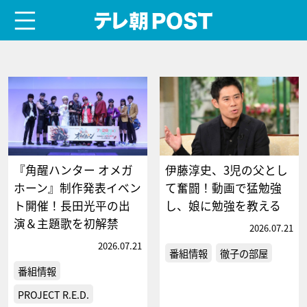
menu
テレ朝POST
『角醒ハンター オメガ
伊藤淳史、3児の父とし
ホーン』制作発表イベン
て奮闘！動画で猛勉強
ト開催！長田光平の出
し、娘に勉強を教える
演＆主題歌を初解禁
2026.07.21
2026.07.21
番組情報
徹子の部屋
番組情報
PROJECT R.E.D.