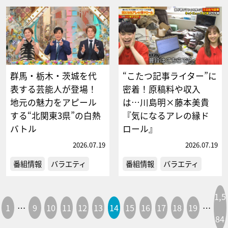
群馬・栃木・茨城を代
“こたつ記事ライター”に
表する芸能人が登場！
密着！原稿料や収入
地元の魅力をアピール
は…川島明×藤本美貴
する“北関東3県”の白熱
『気になるアレの縁ド
バトル
ロール』
2026.07.19
2026.07.19
番組情報
バラエティ
番組情報
バラエティ
1,5
1
…
9
10
11
12
13
14
15
16
17
18
19
…
84