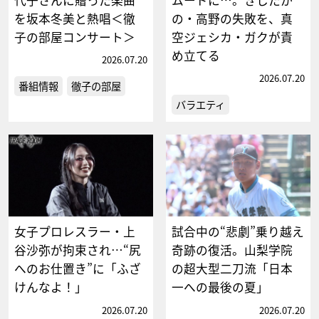
を坂本冬美と熱唱＜徹
の・高野の失敗を、真
子の部屋コンサート＞
空ジェシカ・ガクが責
め立てる
2026.07.20
2026.07.20
番組情報
徹子の部屋
バラエティ
女子プロレスラー・上
試合中の“悲劇”乗り越え
谷沙弥が拘束され…“尻
奇跡の復活。山梨学院
へのお仕置き”に「ふざ
の超大型二刀流「日本
けんなよ！」
一への最後の夏」
2026.07.20
2026.07.20