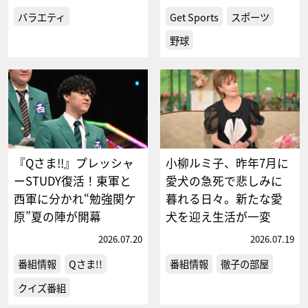
バラエティ
Get Sports
スポーツ
野球
『Qさま!!』プレッシャ
小柳ルミ子、昨年7月に
ーSTUDY復活！東軍と
愛犬の急死で悲しみに
西軍に分かれ“勉強関ケ
暮れる日々。新たな愛
原”夏の陣が開幕
犬を迎え生活が一変
2026.07.20
2026.07.19
番組情報
Qさま!!
番組情報
徹子の部屋
クイズ番組