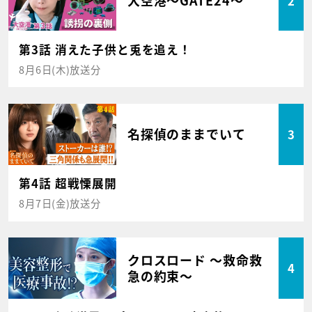
大空港～GATE24～
2
第3話 消えた子供と兎を追え！
8月6日(木)放送分
名探偵のままでいて
3
第4話 超戦慄展開
8月7日(金)放送分
クロスロード ～救命救
4
急の約束～