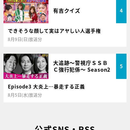
有吉クイズ
4
できそうな顔して実はアヤしい人選手権
8月9日(日)放送分
大追跡～警視庁ＳＳＢ
5
Ｃ強行犯係～ Season2
Episode3 大炎上…暴走する正義
8月5日(水)放送分
公式SNS・RSS