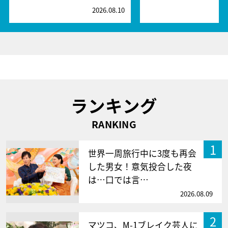
2026.08.10
2
ランキング
RANKING
1
世界一周旅行中に3度も再会
した男女！意気投合した夜
は…口では言…
2026.08.09
2
マツコ、M-1ブレイク芸人に