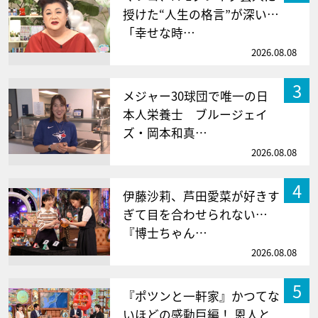
授けた“人生の格言”が深い…
「幸せな時…
2026.08.08
3
メジャー30球団で唯一の日
本人栄養士 ブルージェイ
ズ・岡本和真…
2026.08.08
4
伊藤沙莉、芦田愛菜が好きす
ぎて目を合わせられない…
『博士ちゃん…
2026.08.08
5
『ポツンと一軒家』かつてな
いほどの感動巨編！ 恩人と