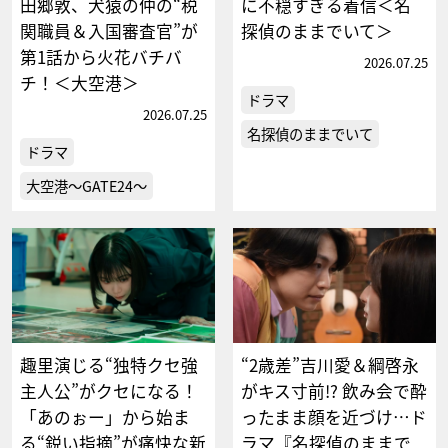
田郷敦、犬猿の仲の“税
に不穏すぎる着信＜名
関職員＆入国審査官”が
探偵のままでいて＞
第1話から火花バチバ
2026.07.25
チ！＜大空港＞
ドラマ
2026.07.25
名探偵のままでいて
ドラマ
大空港～GATE24～
趣里演じる“独特クセ強
“2歳差”吉川愛＆綱啓永
主人公”がクセになる！
がキス寸前!? 飲み会で酔
「あのぉー」から始ま
ったまま顔を近づけ…ド
る“鋭い指摘”が痛快な新
ラマ『名探偵のままで