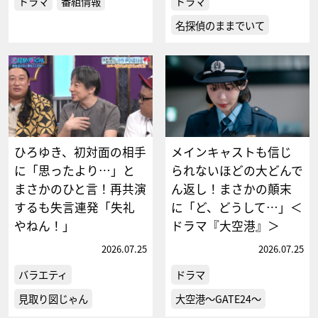
ドラマ
番組情報
ドラマ
名探偵のままでいて
ひろゆき、初対面の相手
メインキャストも信じ
に「思ったより…」と
られないほどの大どんで
まさかのひと言！再共演
ん返し！まさかの顛末
するも失言連発「失礼
に「ど、どうして…」＜
やねん！」
ドラマ『大空港』＞
2026.07.25
2026.07.25
バラエティ
ドラマ
見取り図じゃん
大空港～GATE24～