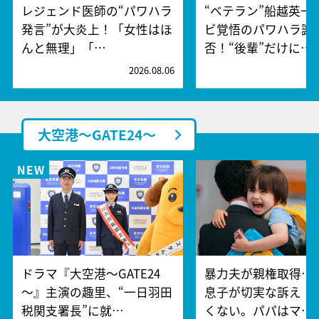
レジェンド医師の“パワハラ
“ベテラン”船越英一
発言”が大炎上！「女性はほ
ビ覚悟のパワハラ謝
んと無理」「…
否！“後輩”だけに…
2026.08.06
2
大空港～GATE24～
ドラマ『大空港～GATE24
暴力夫が親権取得…
～』主演の趣里、“一日羽田
息子が切実な訴え「
税関支署長”に就…
くない。パパはマ…