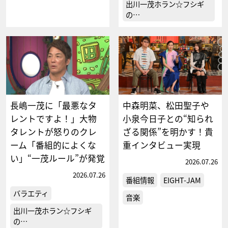
出川一茂ホラン☆フシギ
の…
長嶋一茂に「最悪なタ
中森明菜、松田聖子や
レントですよ！」大物
小泉今日子との“知られ
タレントが怒りのクレ
ざる関係”を明かす！貴
ーム「番組的によくな
重インタビュー実現
い」“一茂ルール”が発覚
2026.07.26
2026.07.26
番組情報
EIGHT-JAM
バラエティ
音楽
出川一茂ホラン☆フシギ
の…