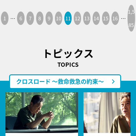
1,5
1
…
6
7
8
9
10
11
12
13
14
15
16
…
85
トピックス
TOPICS
クロスロード ～救命救急の約束～