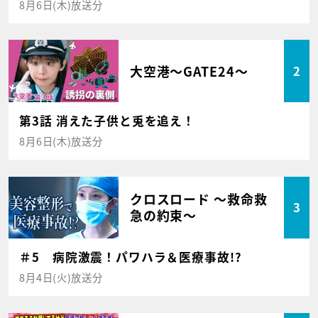
8月6日(木)放送分
大空港～GATE24～
2
第3話 消えた子供と兎を追え！
8月6日(木)放送分
クロスロード ～救命救
3
急の約束～
＃5 病院激震！パワハラ＆医療事故!?
8月4日(火)放送分