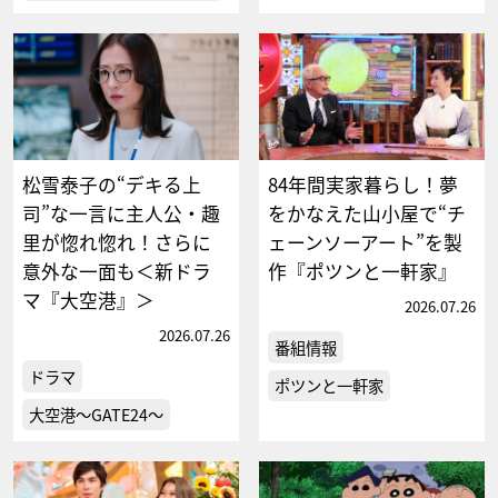
松雪泰子の“デキる上
84年間実家暮らし！夢
司”な一言に主人公・趣
をかなえた山小屋で“チ
里が惚れ惚れ！さらに
ェーンソーアート”を製
意外な一面も＜新ドラ
作『ポツンと一軒家』
マ『大空港』＞
2026.07.26
2026.07.26
番組情報
ドラマ
ポツンと一軒家
大空港～GATE24～