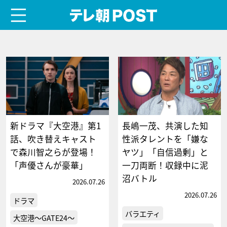
menu
テレ朝POST
新ドラマ『大空港』第1
長嶋一茂、共演した知
話、吹き替えキャスト
性派タレントを「嫌な
で森川智之らが登場！
ヤツ」「自信過剰」と
「声優さんが豪華」
一刀両断！収録中に泥
沼バトル
2026.07.26
2026.07.26
ドラマ
バラエティ
大空港～GATE24～