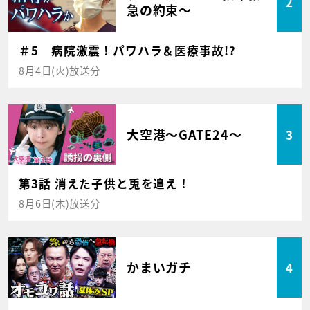
2
急の約束～
＃5 病院激震！パワハラ＆医療事故!?
8月4日(火)放送分
大空港～GATE24～
3
第3話 消えた子供と兎を追え！
8月6日(木)放送分
かまいガチ
4