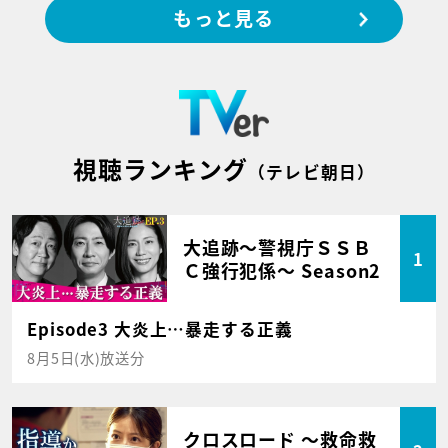
もっと見る
視聴ランキング
（テレビ朝日）
大追跡～警視庁ＳＳＢ
1
Ｃ強行犯係～ Season2
Episode3 大炎上…暴走する正義
8月5日(水)放送分
クロスロード ～救命救