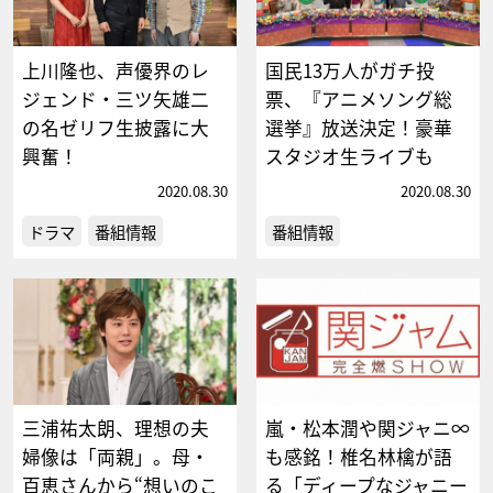
上川隆也、声優界のレ
国民13万人がガチ投
ジェンド・三ツ矢雄二
票、『アニメソング総
の名ゼリフ生披露に大
選挙』放送決定！豪華
興奮！
スタジオ生ライブも
2020.08.30
2020.08.30
ドラマ
番組情報
番組情報
三浦祐太朗、理想の夫
嵐・松本潤や関ジャニ∞
婦像は「両親」。母・
も感銘！椎名林檎が語
百恵さんから“想いのこ
る「ディープなジャニー