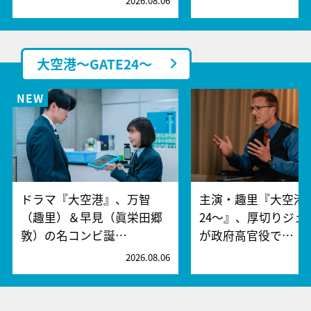
2026.08.06
2
大空港～GATE24～
ドラマ『大空港』、万智
主演・趣里『大空港～
（趣里）＆早見（眞栄田郷
24～』、厚切りジェ
敦）の名コンビ誕…
が政府高官役で…
2026.08.06
2