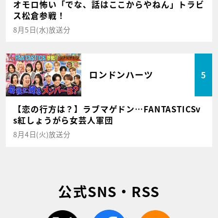
オモロ怖い「でな、話はここからやねん」トラビ
ス松倉参戦！
8月5日(水)放送分
ロンドンハーツ
5
【恋の行方は？】ラブマゲドン…FANTASTICSv
s紅しょうがら女芸人軍団
8月4日(火)放送分
公式SNS・RSS
twitter
facebook
rss