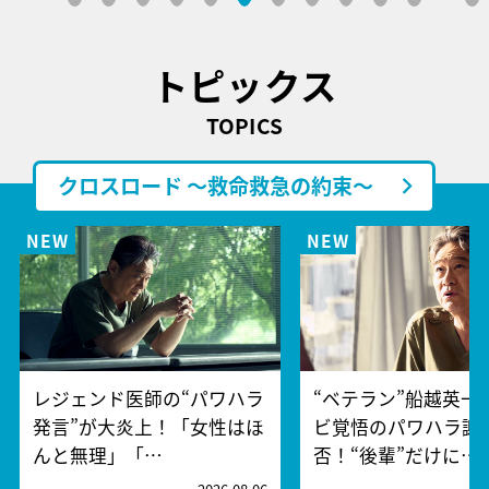
トピックス
TOPICS
クロスロード ～救命救急の約束～
レジェンド医師の“パワハラ
“ベテラン”船越英一
発言”が大炎上！「女性はほ
ビ覚悟のパワハラ謝
んと無理」「…
否！“後輩”だけに…