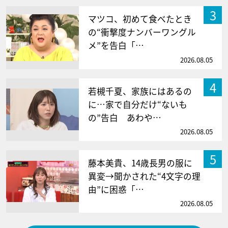
3
マツコ、初めて食べたとき
の“衝撃度ナンバーワングル
メ”を告白「…
2026.08.05
4
若槻千夏、家族にはあるの
に…家で自分だけ“ないも
の”告白 あわや…
2026.08.05
5
藤本美貴、14歳長男の服に
異変→聞かされた“4文字の理
由”に困惑「…
2026.08.05