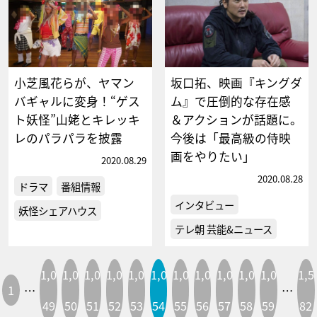
小芝風花らが、ヤマン
坂口拓、映画『キングダ
バギャルに変身！“ゲス
ム』で圧倒的な存在感
ト妖怪”山姥とキレッキ
＆アクションが話題に。
レのパラパラを披露
今後は「最高級の侍映
画をやりたい」
2020.08.29
2020.08.28
ドラマ
番組情報
インタビュー
妖怪シェアハウス
テレ朝 芸能&ニュース
1,0
1,0
1,0
1,0
1,0
1,0
1,0
1,0
1,0
1,0
1,0
1,5
1
…
…
49
50
51
52
53
54
55
56
57
58
59
82