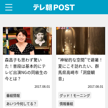
menu
テレ朝POST
森昌子も思わず驚い
“神秘的な空間”で避暑！
た！普段は基本的にテ
夏にこそ訪れたい、群
レビ出演NGの同級生の
馬県高崎市「洞窟観
今とは？
音」
2017.08.01
2017.08.01
番組情報
グッド！モーニング
あいつ今何してる？
情報番組