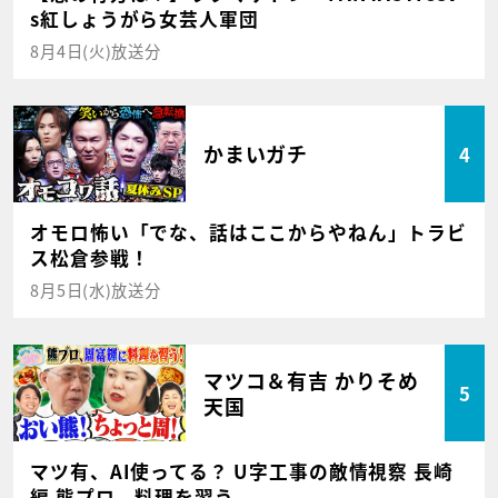
s紅しょうがら女芸人軍団
8月4日(火)放送分
かまいガチ
4
オモロ怖い「でな、話はここからやねん」トラビ
ス松倉参戦！
8月5日(水)放送分
マツコ＆有吉 かりそめ
5
天国
マツ有、AI使ってる？ U字工事の敵情視察 長崎
編 熊プロ、料理を習う