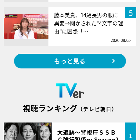
5
藤本美貴、14歳長男の服に
異変→聞かされた“4文字の理
由”に困惑「…
2026.08.05
もっと見る
視聴ランキング
（テレビ朝日）
大追跡～警視庁ＳＳＢ
1
Ｃ強行犯係～ Season2