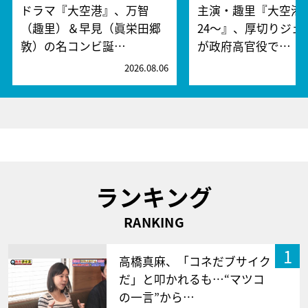
ドラマ『大空港』、万智
主演・趣里『大空港～
（趣里）＆早見（眞栄田郷
24～』、厚切りジェ
敦）の名コンビ誕…
が政府高官役で…
2026.08.06
2
ランキング
RANKING
1
高橋真麻、「コネだブサイク
だ」と叩かれるも…“マツコ
の一言”から…