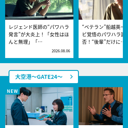
レジェンド医師の“パワハラ
“ベテラン”船越英一
発言”が大炎上！「女性はほ
ビ覚悟のパワハラ謝
んと無理」「…
否！“後輩”だけに…
2026.08.06
2
大空港～GATE24～