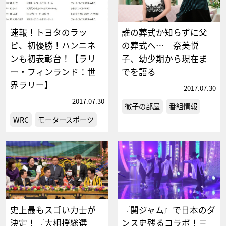
速報！トヨタのラッ
誰の葬式か知らずに父
ピ、初優勝！ハンニネ
の葬式へ… 奈美悦
ンも初表彰台！【ラリ
子、幼少期から現在ま
ー・フィンランド：世
でを語る
界ラリー】
2017.07.30
2017.07.30
徹子の部屋
番組情報
WRC
モータースポーツ
史上最もスゴい力士が
『関ジャム』で日本のダ
決定！『大相撲総選
ンス史残るコラボ！三