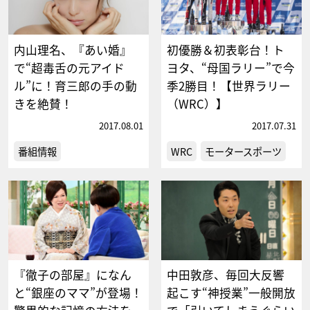
内山理名、『あい婚』
初優勝＆初表彰台！ト
で“超毒舌の元アイド
ヨタ、“母国ラリー”で今
ル”に！育三郎の手の動
季2勝目！【世界ラリー
きを絶賛！
（WRC）】
2017.08.01
2017.07.31
番組情報
WRC
モータースポーツ
『徹子の部屋』になん
中田敦彦、毎回大反響
と“銀座のママ”が登場！
起こす“神授業”一般開放