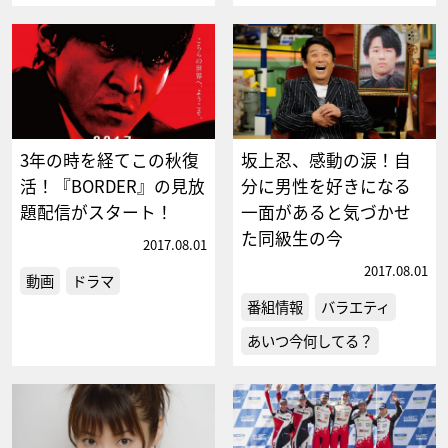
3年の時を経てこの秋復
坂上忍、感動の涙！自
活！『BORDER』の見放
分に男性を好きになる
題配信がスタート！
一面があると気づかせ
た同級生の今
2017.08.01
2017.08.01
動画
ドラマ
番組情報
バラエティ
あいつ今何してる？