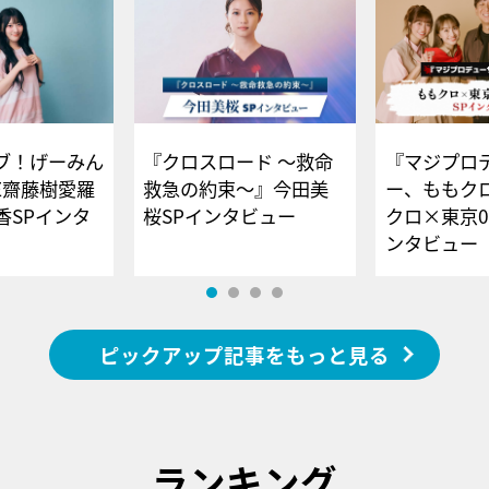
ブ！げーみん
『クロスロード ～救命
『マジプロ
E齋藤樹愛羅
救急の約束～』今田美
ー、ももク
香SPインタ
桜SPインタビュー
クロ×東京0
ンタビュー
ピックアップ記事をもっと見る
ランキング