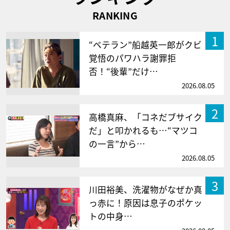
RANKING
1
“ベテラン”船越英一郎がクビ
覚悟のパワハラ謝罪拒
否！“後輩”だけ…
2026.08.05
2
高橋真麻、「コネだブサイク
だ」と叩かれるも…“マツコ
の一言”から…
2026.08.05
3
川田裕美、洗濯物がなぜか真
っ赤に！原因は息子のポケッ
トの中身…