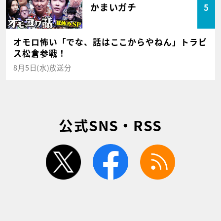
かまいガチ
5
オモロ怖い「でな、話はここからやねん」トラビ
ス松倉参戦！
8月5日(水)放送分
公式SNS・RSS
twitter
facebook
rss