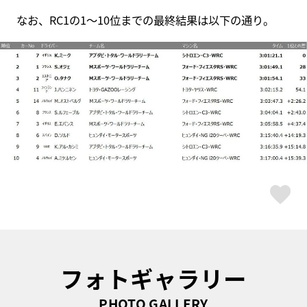
なお、RC1の1～10位までの最終結果は以下の通り。
ス
フォトギャラリー
PHOTO GALLERY