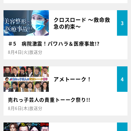
クロスロード ～救命救
3
急の約束～
＃5 病院激震！パワハラ＆医療事故!?
8月4日(火)放送分
アメトーーク！
4
売れっ子芸人の貴重トーーク祭り!!
8月6日(木)放送分