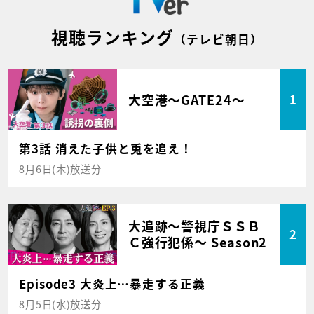
視聴ランキング
（テレビ朝日）
大空港～GATE24～
1
第3話 消えた子供と兎を追え！
8月6日(木)放送分
大追跡～警視庁ＳＳＢ
2
Ｃ強行犯係～ Season2
Episode3 大炎上…暴走する正義
8月5日(水)放送分