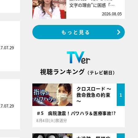
文字の理由”に困惑「…
2026.08.05
もっと見る
17.07.29
視聴ランキング
（テレビ朝日）
クロスロード ～
救命救急の約束
1
～
17.07.29
＃5 病院激震！パワハラ＆医療事故!?
8月4日(火)放送分