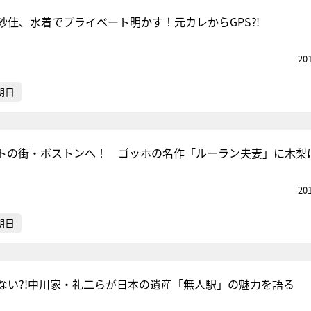
紗佳、水着でプライベート明かす！元カレからGPS⁈
20
朝日
トの街・ボストンへ！ ゴッホの名作「ルーラン夫妻」に木梨
20
朝日
ない?!中川家・礼二らが日本の遺産「無人駅」の魅力を語る