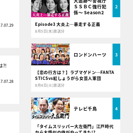
大追跡～警視庁
ＳＳＢＣ強行犯
2
係～ Season2
Episode3 大炎上…暴走する正義
17.07.29
8月5日(水)放送分
ロンドンハーツ
3
は⁈
【恋の行方は？】ラブマゲドン…FANTA
STICSvs紅しょうがら女芸人軍団
17.07.28
8月4日(火)放送分
テレビ千鳥
4
「タイムスリッパー大左衛門」江戸時代
から大悟似の侍がやってきた!?