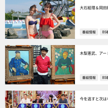
大石絵理＆岡田
番組情報
BS
木梨憲武、アー
番組情報
BS
今を逃すと次は