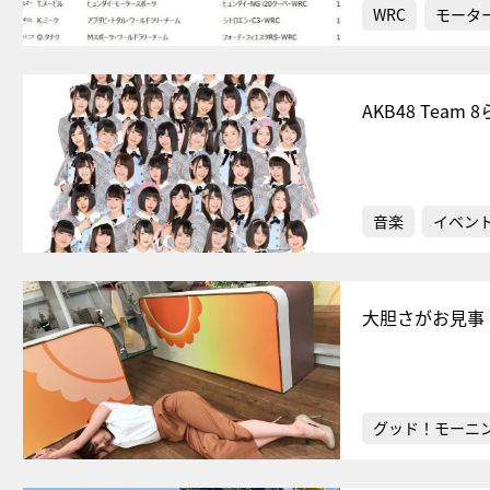
WRC
モータ
AKB48 Te
音楽
イベン
大胆さがお見事
グッド！モーニ