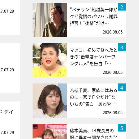
2
“ベテラン”船越英一郎が
17.07.29
クビ覚悟のパワハラ謝罪
拒否！“後輩”だけ…
2026.08.05
3
マツコ、初めて食べたと
きの“衝撃度ナンバーワ
ングルメ”を告白「…
17.07.29
2026.08.05
4
若槻千夏、家族にはある
のに…家で自分だけ“な
いもの”告白 あわや…
 デイ
2026.08.05
5
藤本美貴、14歳長男の
17.07.29
服に異変→聞かされた“4