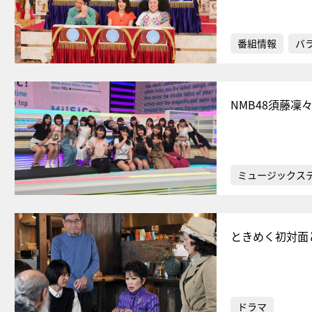
番組情報
バ
NMB48須藤
ミュージックス
ときめく初対面
ドラマ