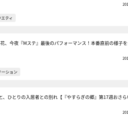
20
ラエティ
凜々花、今夜『Mステ』最後のパフォーマンス！本番直前の様子を
20
テーション
と、ひとりの入居者との別れ【『やすらぎの郷』第17週おさら
20