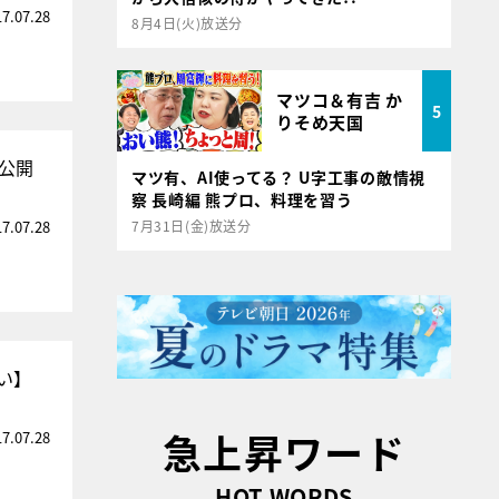
17.07.28
8月4日(火)放送分
マツコ＆有吉 か
5
りそめ天国
公開
マツ有、AI使ってる？ U字工事の敵情視
察 長崎編 熊プロ、料理を習う
17.07.28
7月31日(金)放送分
い】
急上昇ワード
17.07.28
HOT WORDS