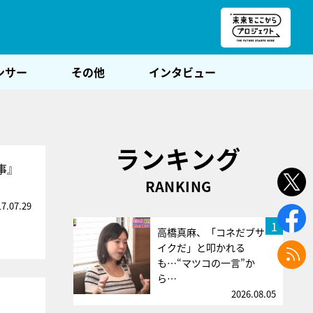
朝POST
ンサー
その他
インタビュー
ランキング
事』
RANKING
17.07.29
1
高橋真麻、「コネだブサ
イクだ」と叩かれる
も…“マツコの一言”か
ら…
2026.08.05