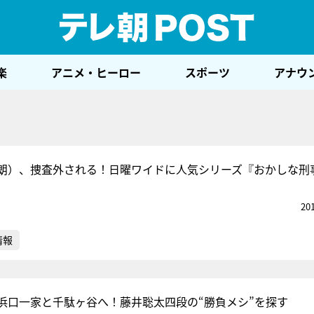
テレ
楽
アニメ・ヒーロー
スポーツ
アナウ
朗）、捜査外される！日曜ワイドに人気シリーズ『おかしな刑
20
情報
浜口一家と千駄ヶ谷へ！藤井聡太四段の“勝負メシ”を探す