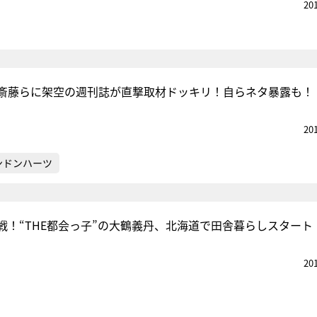
20
斎藤らに架空の週刊誌が直撃取材ドッキリ！自らネタ暴露も！
20
ンドンハーツ
戦！“THE都会っ子”の大鶴義丹、北海道で田舎暮らしスタート
20