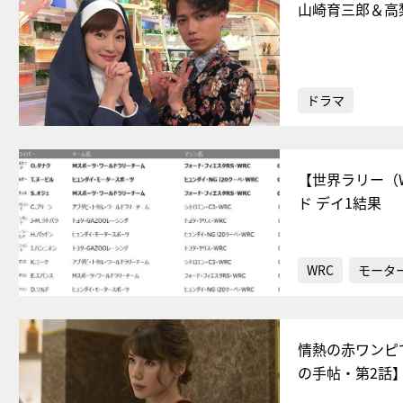
山崎育三郎＆高
ドラマ
【世界ラリー（
ド デイ1結果
WRC
モータ
情熱の赤ワンピ
の手帖・第2話