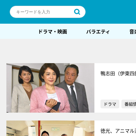
ドラマ・映画
バラエティ
音
鴨志田（伊東四
ドラマ
番組
徳光、アニマル