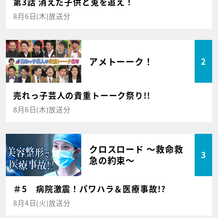
第3話 消えた子供と兎を追え！
8月6日(木)放送分
アメトーーク！
2
売れっ子芸人の貴重トーーク祭り!!
8月6日(木)放送分
クロスロード ～救命救
3
急の約束～
＃5 病院激震！パワハラ＆医療事故!?
8月4日(火)放送分