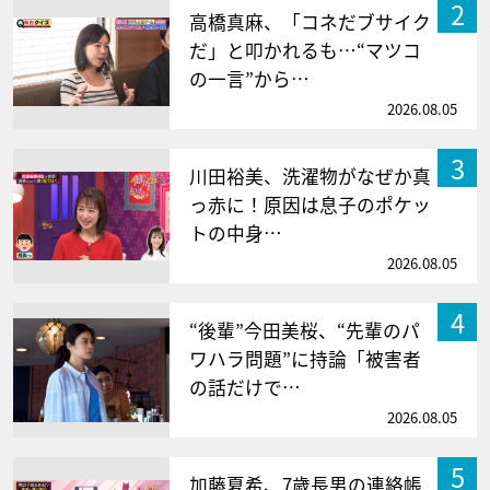
2
高橋真麻、「コネだブサイク
だ」と叩かれるも…“マツコ
の一言”から…
2026.08.05
3
川田裕美、洗濯物がなぜか真
っ赤に！原因は息子のポケッ
トの中身…
2026.08.05
4
“後輩”今田美桜、“先輩のパ
ワハラ問題”に持論「被害者
の話だけで…
2026.08.05
5
加藤夏希、7歳長男の連絡帳