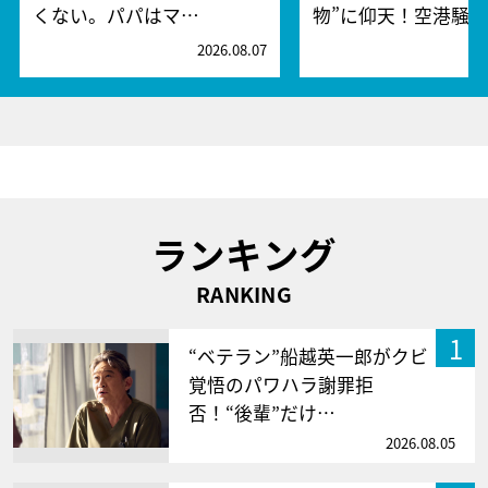
くない。パパはマ…
物”に仰天！空港騒
2026.08.07
2
ランキング
RANKING
1
“ベテラン”船越英一郎がクビ
覚悟のパワハラ謝罪拒
否！“後輩”だけ…
2026.08.05