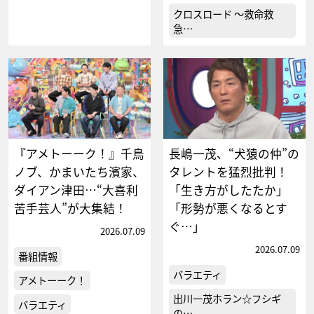
クロスロード ～救命救
急…
『アメトーーク！』千鳥
長嶋一茂、“犬猿の仲”の
ノブ、かまいたち濱家、
タレントを猛烈批判！
ダイアン津田…“大喜利
「生き方がしたたか」
苦手芸人”が大集結！
「形勢が悪くなるとす
ぐ…」
2026.07.09
2026.07.09
番組情報
バラエティ
アメトーーク！
出川一茂ホラン☆フシギ
バラエティ
の…