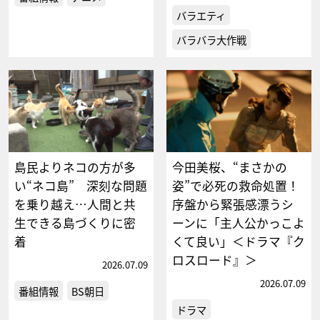
バラエティ
バラバラ大作戦
島民よりネコの方が多
今田美桜、“まさかの
い“ネコ島” 深刻な問題
姿”で必死の救命処置！
を乗り越え…人間と共
序盤から緊張感漂うシ
生できる島づくりに密
ーンに「主人公かっこよ
着
くて良い」＜ドラマ『ク
ロスロード』＞
2026.07.09
2026.07.09
番組情報
BS朝日
ドラマ