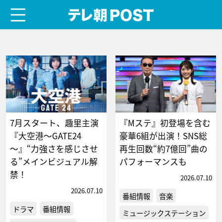
menu
テレ朝POST
7月スタート、趣里主演
『Mステ』初登場を含む
『大空港～GATE24
豪華6組が出演！SNS総
～』“力強さを感じさせ
再生回数“約7億回”曲の
る”メインビジュアル解
パフォーマンスも
禁！
2026.07.10
2026.07.10
番組情報
音楽
ドラマ
番組情報
ミュージックステーション