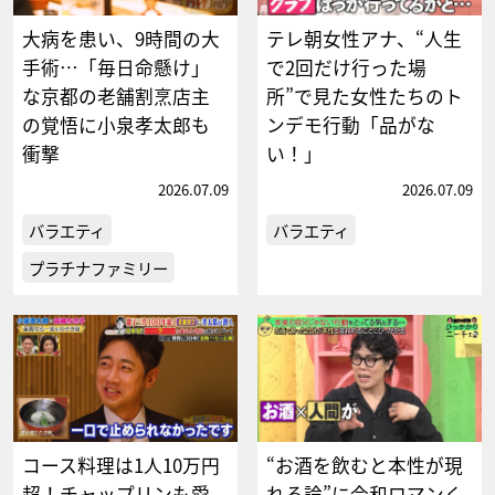
大病を患い、9時間の大
テレ朝女性アナ、“人生
手術…「毎日命懸け」
で2回だけ行った場
な京都の老舗割烹店主
所”で見た女性たちのト
の覚悟に小泉孝太郎も
ンデモ行動「品がな
衝撃
い！」
2026.07.09
2026.07.09
バラエティ
バラエティ
プラチナファミリー
コース料理は1人10万円
“お酒を飲むと本性が現
超！チャップリンも愛
れる論”に令和ロマンく