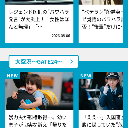
レジェンド医師の“パワハラ
“ベテラン”船越英一
発言”が大炎上！「女性はほ
ビ覚悟のパワハラ謝
んと無理」「…
否！“後輩”だけに…
2026.08.06
2
大空港～GATE24～
暴力夫が親権取得…。幼い
「ええ…」入国審査
息子が切実な訴え「帰りた
腹に隠していた“危険