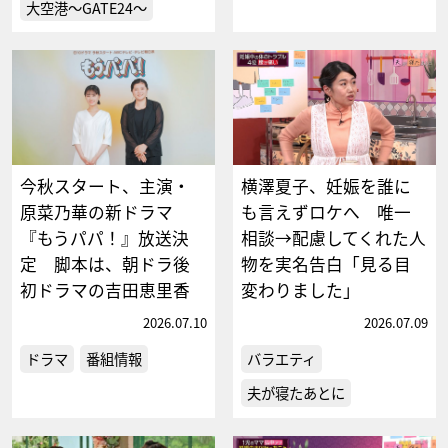
大空港～GATE24～
今秋スタート、主演・
横澤夏子、妊娠を誰に
原菜乃華の新ドラマ
も言えずロケへ 唯一
『もうパパ！』放送決
相談→配慮してくれた人
定 脚本は、朝ドラ後
物を実名告白「見る目
初ドラマの吉田恵里香
変わりました」
2026.07.10
2026.07.09
ドラマ
番組情報
バラエティ
夫が寝たあとに