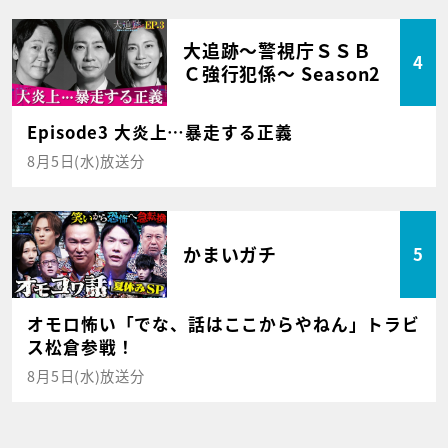
大追跡～警視庁ＳＳＢ
4
Ｃ強行犯係～ Season2
Episode3 大炎上…暴走する正義
8月5日(水)放送分
かまいガチ
5
オモロ怖い「でな、話はここからやねん」トラビ
ス松倉参戦！
8月5日(水)放送分