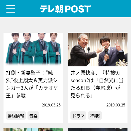
menu
テレ朝POST
打倒・新妻聖子！“純
井ノ原快彦、『特捜9』
烈”後上翔太＆実力派シ
season2は「自然光に当
ンガー3人が「カラオケ
たる班長（寺尾聰）が
王」参戦
見られる」
2019.03.25
2019.03.25
番組情報
音楽
ドラマ
特捜9