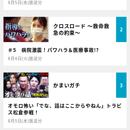
8月5日(水)放送分
クロスロード ～救命救
2
急の約束～
＃5 病院激震！パワハラ＆医療事故!?
8月4日(火)放送分
かまいガチ
3
オモロ怖い「でな、話はここからやねん」トラビ
ス松倉参戦！
8月5日(水)放送分