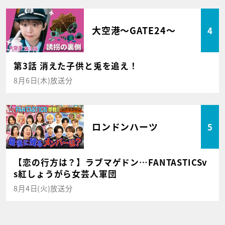
大空港～GATE24～
4
第3話 消えた子供と兎を追え！
8月6日(木)放送分
ロンドンハーツ
5
【恋の行方は？】ラブマゲドン…FANTASTICSv
s紅しょうがら女芸人軍団
8月4日(火)放送分