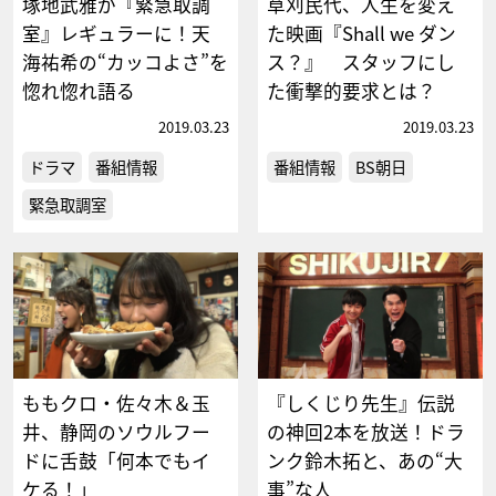
塚地武雅が『緊急取調
草刈民代、人生を変え
室』レギュラーに！天
た映画『Shall we ダン
海祐希の“カッコよさ”を
ス？』 スタッフにし
惚れ惚れ語る
た衝撃的要求とは？
2019.03.23
2019.03.23
ドラマ
番組情報
番組情報
BS朝日
緊急取調室
ももクロ・佐々木＆玉
『しくじり先生』伝説
井、静岡のソウルフー
の神回2本を放送！ドラ
ドに舌鼓「何本でもイ
ンク鈴木拓と、あの“大
ケる！」
事”な人