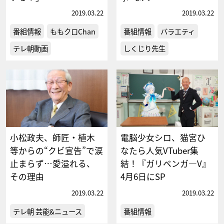
2019.03.22
2019.03.22
番組情報
ももクロChan
番組情報
バラエティ
テレ朝動画
しくじり先生
小松政夫、師匠・植木
電脳少女シロ、猫宮ひ
等からの“クビ宣告”で涙
なたら人気VTuber集
止まらず…愛溢れる、
結！『ガリベンガ―V』
その理由
4月6日にSP
2019.03.22
2019.03.22
テレ朝 芸能&ニュース
番組情報