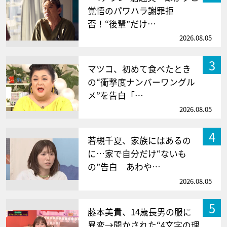
覚悟のパワハラ謝罪拒
否！“後輩”だけ…
2026.08.05
3
マツコ、初めて食べたとき
の“衝撃度ナンバーワングル
メ”を告白「…
2026.08.05
4
若槻千夏、家族にはあるの
に…家で自分だけ“ないも
の”告白 あわや…
2026.08.05
5
藤本美貴、14歳長男の服に
異変→聞かされた“4文字の理