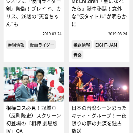
ジオウに『仮面ライダー
Mr.Children『星になれ
剣』降臨！ブレイド、カ
たら』誕生秘話！意外
リス、26歳の“天音ちゃ
な“仮タイトル”が明らか
ん”も
に
2019.03.24
2019.03.24
番組情報
仮面ライダー
番組情報
EIGHT-JAM
音楽
相棒ロス必見！冠城亘
日本の音楽シーン彩った
（反町隆史）スクリーン
キティ・グループ！一夜
初登場の『相棒 劇場版
限りの夢の共演を独占
Ⅳ』OA
放送