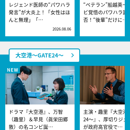
レジェンド医師の“パワハラ
“ベテラン”船越英一
発言”が大炎上！「女性はほ
ビ覚悟のパワハラ謝
んと無理」「…
否！“後輩”だけに…
2026.08.06
2
大空港～GATE24～
ドラマ『大空港』、万智
主演・趣里『大空港～
（趣里）＆早見（眞栄田郷
24～』、厚切りジェ
敦）の名コンビ誕…
が政府高官役で…