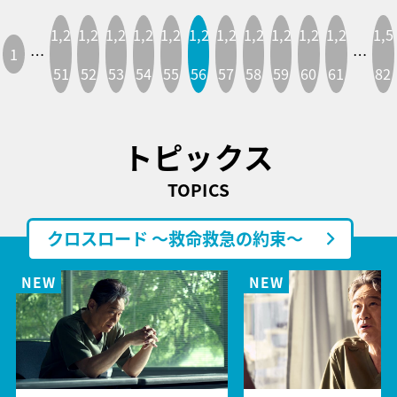
1,2
1,2
1,2
1,2
1,2
1,2
1,2
1,2
1,2
1,2
1,2
1,5
1
…
…
51
52
53
54
55
56
57
58
59
60
61
82
トピックス
TOPICS
クロスロード ～救命救急の約束～