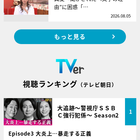
由”に困惑「…
2026.08.05
もっと見る
視聴ランキング
（テレビ朝日）
大追跡～警視庁ＳＳＢ
1
Ｃ強行犯係～ Season2
Episode3 大炎上…暴走する正義