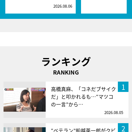
2026.08.06
2
ランキング
RANKING
1
高橋真麻、「コネだブサイク
だ」と叩かれるも…“マツコ
の一言”から…
2026.08.05
2
“ベテラン”船越英一郎がクビ