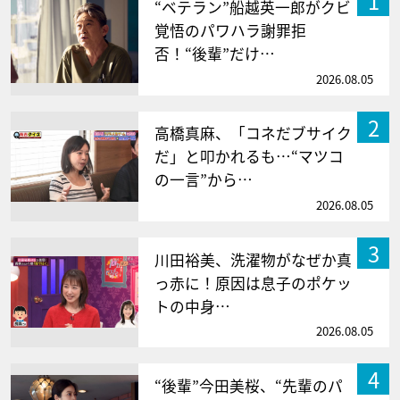
1
“ベテラン”船越英一郎がクビ
覚悟のパワハラ謝罪拒
否！“後輩”だけ…
2026.08.05
2
高橋真麻、「コネだブサイク
だ」と叩かれるも…“マツコ
の一言”から…
2026.08.05
3
川田裕美、洗濯物がなぜか真
っ赤に！原因は息子のポケッ
トの中身…
2026.08.05
4
“後輩”今田美桜、“先輩のパ