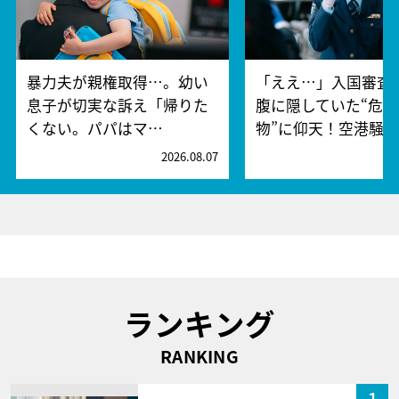
暴力夫が親権取得…。幼い
「ええ…」入国審査
息子が切実な訴え「帰りた
腹に隠していた“危険
くない。パパはマ…
物”に仰天！空港騒
2026.08.07
2
ランキング
RANKING