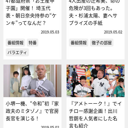
47都道府県「お土産甲
4人出産の辻希美、命の
子園」開催！ 埼玉代
危険が3回もあった。
表・朝日奈央持参の“ケ
夫・杉浦太陽、妻へサ
ンキ”ってなんだ？
プライズの手紙
2019.05.03
2019.05.02
番組情報
特番
番組情報
徹子の部屋
バラエティ
小堺一機、“令和”初『家
『アメトーーク！』でイ
政夫のミタゾノ』で官房
チロー感謝企画！出川
長官を演じる！
哲朗を人気者にした名
言も紹介
2019.05.02