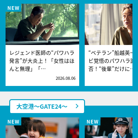
レジェンド医師の“パワハラ
“ベテラン”船越英一
発言”が大炎上！「女性はほ
ビ覚悟のパワハラ謝
んと無理」「…
否！“後輩”だけに…
2026.08.06
2
大空港～GATE24～