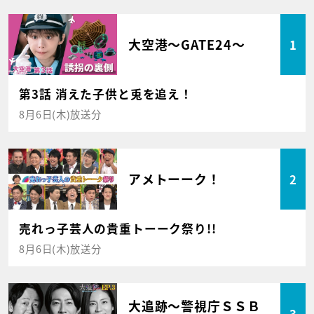
大空港～GATE24～
1
第3話 消えた子供と兎を追え！
8月6日(木)放送分
アメトーーク！
2
売れっ子芸人の貴重トーーク祭り!!
8月6日(木)放送分
大追跡～警視庁ＳＳＢ
3