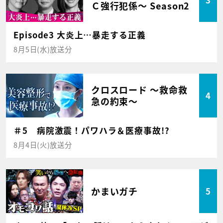
Ｃ強行犯係～ Season2
Episode3 大炎上…暴走する正義
8月5日(水)放送分
クロスロード ～救命救
4
急の約束～
＃5 病院激震！パワハラ＆医療事故!?
8月4日(火)放送分
かまいガチ
5