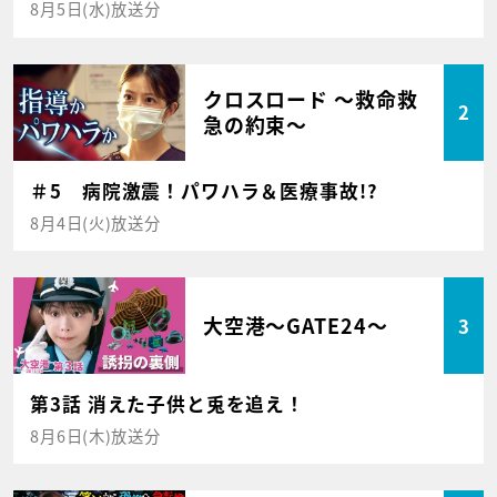
8月5日(水)放送分
クロスロード ～救命救
2
急の約束～
＃5 病院激震！パワハラ＆医療事故!?
8月4日(火)放送分
大空港～GATE24～
3
第3話 消えた子供と兎を追え！
8月6日(木)放送分