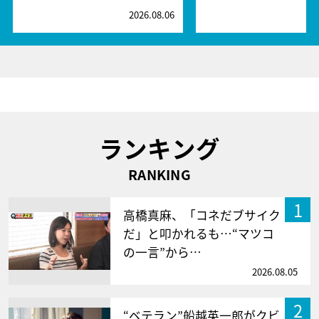
2026.08.06
2
ランキング
RANKING
1
高橋真麻、「コネだブサイク
だ」と叩かれるも…“マツコ
の一言”から…
2026.08.05
2
“ベテラン”船越英一郎がクビ