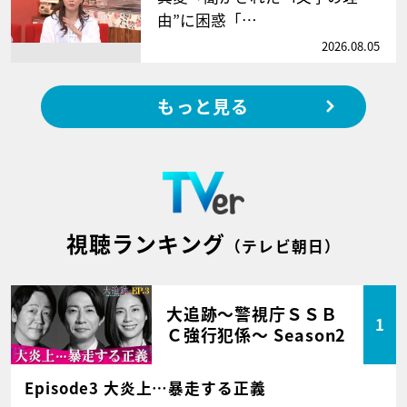
由”に困惑「…
2026.08.05
もっと見る
視聴ランキング
（テレビ朝日）
大追跡～警視庁ＳＳＢ
1
Ｃ強行犯係～ Season2
Episode3 大炎上…暴走する正義