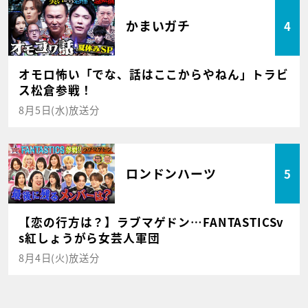
かまいガチ
4
オモロ怖い「でな、話はここからやねん」トラビ
ス松倉参戦！
8月5日(水)放送分
ロンドンハーツ
5
【恋の行方は？】ラブマゲドン…FANTASTICSv
s紅しょうがら女芸人軍団
8月4日(火)放送分