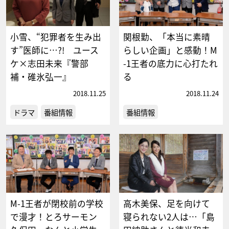
小雪、“犯罪者を生み出
関根勤、「本当に素晴
す”医師に…?! ユース
らしい企画」と感動！M
ケ×志田未来『警部
-1王者の底力に心打たれ
補・碓氷弘一』
る
2018.11.25
2018.11.24
ドラマ
番組情報
番組情報
M-1王者が閉校前の学校
高木美保、足を向けて
で漫才！とろサーモン
寝られない2人は…「島