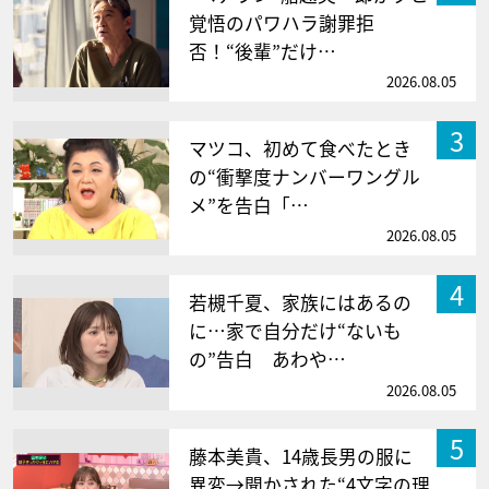
覚悟のパワハラ謝罪拒
否！“後輩”だけ…
2026.08.05
3
マツコ、初めて食べたとき
の“衝撃度ナンバーワングル
メ”を告白「…
2026.08.05
4
若槻千夏、家族にはあるの
に…家で自分だけ“ないも
の”告白 あわや…
2026.08.05
5
藤本美貴、14歳長男の服に
異変→聞かされた“4文字の理