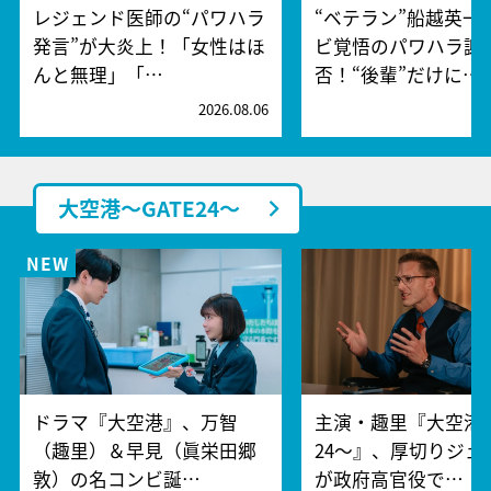
レジェンド医師の“パワハラ
“ベテラン”船越英一
発言”が大炎上！「女性はほ
ビ覚悟のパワハラ謝
んと無理」「…
否！“後輩”だけに…
2026.08.06
2
大空港～GATE24～
ドラマ『大空港』、万智
主演・趣里『大空港～
（趣里）＆早見（眞栄田郷
24～』、厚切りジェ
敦）の名コンビ誕…
が政府高官役で…