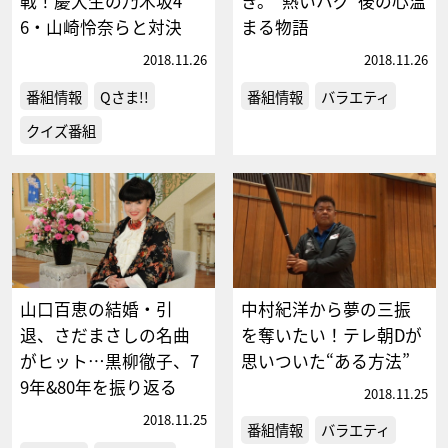
戦！慶大生の乃木坂4
き。“熱いハグ”後の心温
6・山崎怜奈らと対決
まる物語
2018.11.26
2018.11.26
番組情報
Qさま!!
番組情報
バラエティ
クイズ番組
山口百恵の結婚・引
中村紀洋から夢の三振
退、さだまさしの名曲
を奪いたい！テレ朝Dが
がヒット…黒柳徹子、7
思いついた“ある方法”
9年&80年を振り返る
2018.11.25
2018.11.25
番組情報
バラエティ