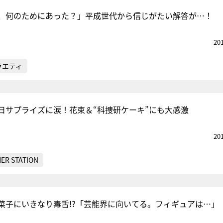
、何のためにあった？」平成世代から信じがたい解答が…！
20
ラエティ
日サプライズに涙！花束＆“科捜研ケーキ”にも大感激
20
ER STATION
菜子にいきなり毒舌!?「芸能界に向いてる。フィギュアは…」