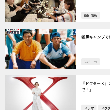
番組情報
難民キャンプで
スポーツ
『ドクターＸ』
で！」
ドラマ
ドク