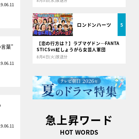
8月5日(水)放送分
19.06.11
ロンドンハーツ
5
【恋の行方は？】ラブマゲドン…FANTA
言葉”
STICSvs紅しょうがら女芸人軍団
8月4日(火)放送分
19.06.11
の
急上昇ワード
19.06.11
HOT WORDS