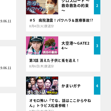
クロスロード ～
救命救急の約束
2
～
＃5 病院激震！パワハラ＆医療事故!?
19.06.11
8月4日(火)放送分
大空港～GATE2
3
4～
第3話 消えた子供と兎を追え！
8月6日(木)放送分
19.06.11
かまいガチ
4
オモロ怖い「でな、話はここからやね
ん」トラビス松倉参戦！