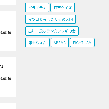
バラエティ
有吉クイズ
マツコ＆有吉 かりそめ天国
出川一茂ホラン☆フシギの会
19.06.10
博士ちゃん
ABEMA
EIGHT-JAM
ン」
19.06.10