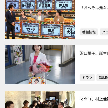
「おへそは元々
番組情報
バ
沢口靖子、誕生
ドラマ
SUMM
マツコ、村上佳