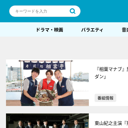
ドラマ・映画
バラエティ
音
『相葉マナブ』
ダン」
番組情報
東山紀之主演『