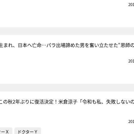
20
生まれ、日本へ亡命…パラ出場諦めた男を奮い立たせた“恩師の
20
この秋2年ぶりに復活決定！米倉涼子「令和も私、失敗しない
20
ターＸ
ドクターＹ