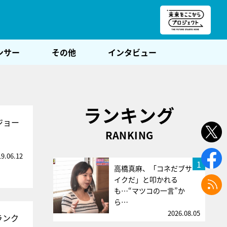
朝POST
ンサー
その他
インタビュー
ランキング
ジョー
RANKING
19.06.12
1
高橋真麻、「コネだブサ
イクだ」と叩かれる
も…“マツコの一言”か
ら…
2026.08.05
ランク