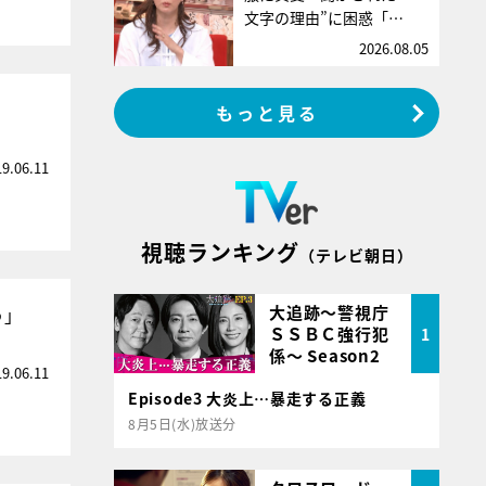
文字の理由”に困惑「…
2026.08.05
もっと見る
19.06.11
視聴ランキング
（テレビ朝日）
大追跡～警視庁
う」
ＳＳＢＣ強行犯
1
係～ Season2
19.06.11
Episode3 大炎上…暴走する正義
8月5日(水)放送分