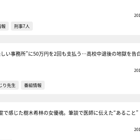
20
情報
刑事7人
怪しい事務所”に50万円を2回も支払う…高校中退後の地獄を告
20
じり先生
番組情報
室で感じた樹木希林の女優魂。筆談で医師に伝えた“あること”
20