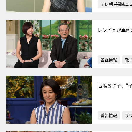
テレ朝 芸能&ニ
レシピ本が異例
番組情報
徹
高嶋ちさ子、“
番組情報
ザ