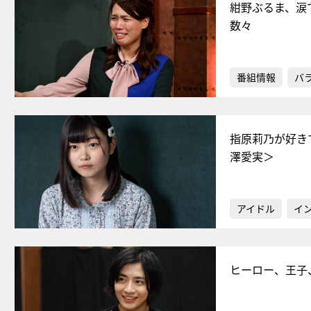
紺野ぶるま、涙
数々
番組情報
バ
指原莉乃が好き
澤愛実＞
アイドル
イ
ヒーロー、王子