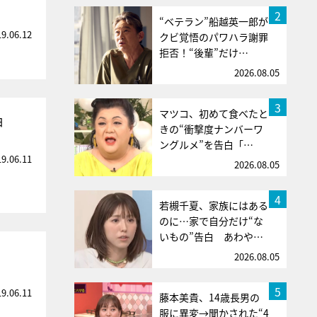
2
“ベテラン”船越英一郎が
19.06.12
クビ覚悟のパワハラ謝罪
拒否！“後輩”だけ…
2026.08.05
3
マツコ、初めて食べたと
白
きの“衝撃度ナンバーワ
ングルメ”を告白「…
19.06.11
2026.08.05
4
若槻千夏、家族にはある
のに…家で自分だけ“な
いもの”告白 あわや…
2026.08.05
5
19.06.11
藤本美貴、14歳長男の
服に異変→聞かされた“4