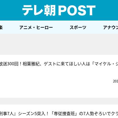
テレ
楽
アニメ・ヒーロー
スポーツ
アナウ
放送300回！相葉雅紀、ゲストに来てほしい人は「マイケル・
20
刑事7人』シーズン5突入！「専従捜査班」の7人勢ぞろいでク