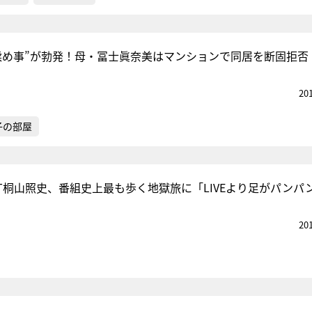
揉め事”が勃発！母・冨士眞奈美はマンションで同居を断固拒否
20
子の部屋
ST桐山照史、番組史上最も歩く地獄旅に「LIVEより足がパンパ
20