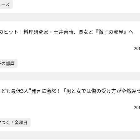
ュース
のヒット！料理研究家・土井善晴、長女と『徹子の部屋』へ
20
子の部屋
子ども最低3人”発言に激怒！「男と女では傷の受け方が全然違
20
ワつく！金曜日