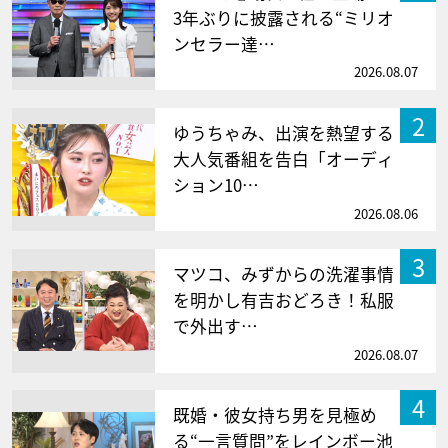
3年ぶりに披露される“ミリオ
ンセラー達…
2026.08.07
2
ゆうちゃみ、出演を熱望する
大人気番組を告白「オーディ
ション10…
2026.08.06
3
マツコ、みずからの洗濯事情
を明かし有吉おどろき！私服
で外出す…
2026.08.07
4
既婚・彼女持ち男を見極め
る“一言質問”をレインボー池