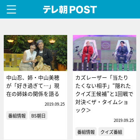
menu
テレ朝POST
中山忍、姉・中山美穂
カズレーザー「当たり
が「好き過ぎて…」現
たくない相手」“隠れた
在の姉妹の関係を語る
クイズ王候補”と1回戦で
対決＜ザ・タイムショ
2019.09.25
ック＞
番組情報
BS朝日
2019.09.25
番組情報
クイズ番組