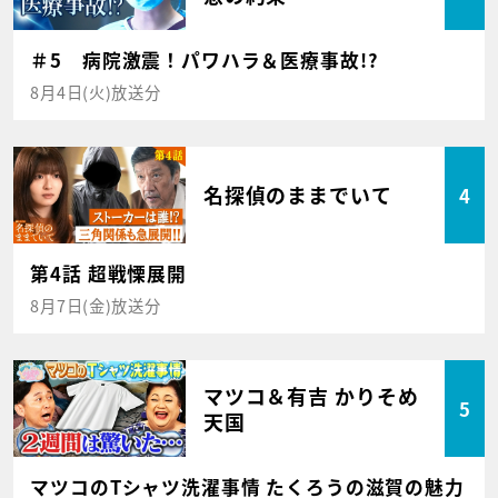
＃5 病院激震！パワハラ＆医療事故!?
8月4日(火)放送分
名探偵のままでいて
4
第4話 超戦慄展開
8月7日(金)放送分
マツコ＆有吉 かりそめ
5
天国
マツコのTシャツ洗濯事情 たくろうの滋賀の魅力