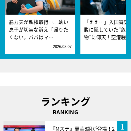
暴力夫が親権取得…。幼い
「ええ…」入国審査
息子が切実な訴え「帰りた
腹に隠していた“危険
くない。パパはマ…
物”に仰天！空港騒
2026.08.07
2
ランキング
RANKING
1
『Mステ』豪華8組が登場！2