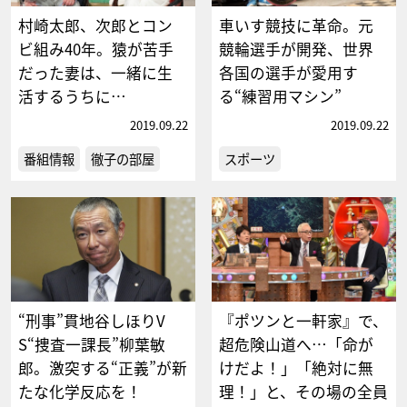
村崎太郎、次郎とコン
車いす競技に革命。元
ビ組み40年。猿が苦手
競輪選手が開発、世界
だった妻は、一緒に生
各国の選手が愛用す
活するうちに…
る“練習用マシン”
2019.09.22
2019.09.22
番組情報
徹子の部屋
スポーツ
“刑事”貫地谷しほりV
『ポツンと一軒家』で、
S“捜査一課長”柳葉敏
超危険山道へ…「命が
郎。激突する“正義”が新
けだよ！」「絶対に無
たな化学反応を！
理！」と、その場の全員