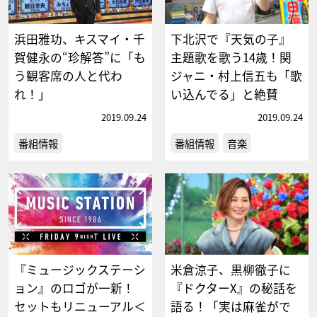
浜田雅功、キスマイ・千
下北沢で『天気の子』
賀健永の“珍解答”に「も
主題歌を歌う14歳！関
う観客席の人と代わ
ジャニ・村上信五も「歌
れ！」
い込んでる」と絶賛
2019.09.24
2019.09.24
番組情報
番組情報
音楽
『ミュージックステーシ
米倉涼子、黒柳徹子に
ョン』のロゴが一新！
『ドクターX』の秘話を
セットもリニューアル＜
語る！「実は麻雀がで