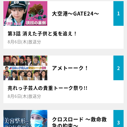
大空港～GATE24～
1
第3話 消えた子供と兎を追え！
8月6日(木)放送分
アメトーーク！
2
売れっ子芸人の貴重トーーク祭り!!
8月6日(木)放送分
クロスロード ～救命救
3
急の約束～