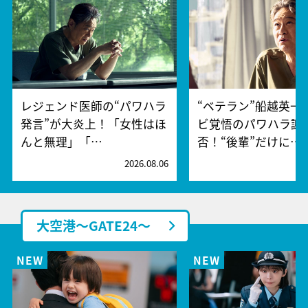
レジェンド医師の“パワハラ
“ベテラン”船越英一
発言”が大炎上！「女性はほ
ビ覚悟のパワハラ謝
んと無理」「…
否！“後輩”だけに…
2026.08.06
2
大空港～GATE24～