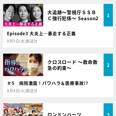
大追跡～警視庁ＳＳＢ
1
Ｃ強行犯係～ Season2
Episode3 大炎上…暴走する正義
8月5日(水)放送分
クロスロード ～救命救
2
急の約束～
＃5 病院激震！パワハラ＆医療事故!?
8月4日(火)放送分
ロンドンハーツ
3