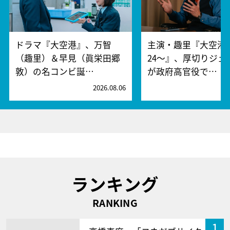
ドラマ『大空港』、万智
主演・趣里『大空港～
（趣里）＆早見（眞栄田郷
24～』、厚切りジェ
敦）の名コンビ誕…
が政府高官役で…
2026.08.06
2
ランキング
RANKING
1