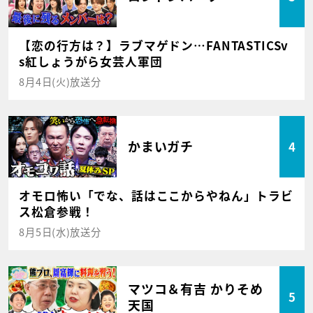
【恋の行方は？】ラブマゲドン…FANTASTICSv
s紅しょうがら女芸人軍団
8月4日(火)放送分
かまいガチ
4
オモロ怖い「でな、話はここからやねん」トラビ
ス松倉参戦！
8月5日(水)放送分
マツコ＆有吉 かりそめ
5
天国