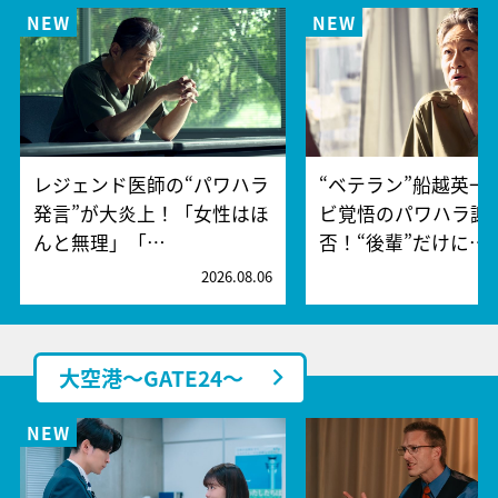
レジェンド医師の“パワハラ
“ベテラン”船越英一
発言”が大炎上！「女性はほ
ビ覚悟のパワハラ謝
んと無理」「…
否！“後輩”だけに…
2026.08.06
2
大空港～GATE24～