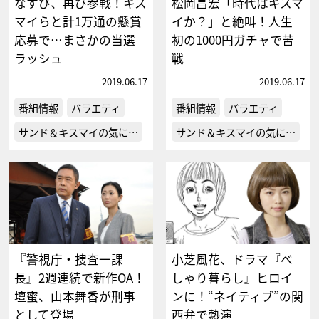
なすび、再び参戦！キス
松岡昌宏「時代はキスマ
マイらと計1万通の懸賞
イか？」と絶叫！人生
応募で…まさかの当選
初の1000円ガチャで苦
ラッシュ
戦
2019.06.17
2019.06.17
番組情報
バラエティ
番組情報
バラエティ
サンド＆キスマイの気に…
サンド＆キスマイの気に…
『警視庁・捜査一課
小芝風花、ドラマ『べ
長』2週連続で新作OA！
しゃり暮らし』ヒロイ
壇蜜、山本舞香が刑事
ンに！“ネイティブ”の関
として登場
西弁で熱演