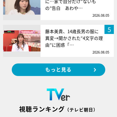
に…家で自分だけ“ないも
の”告白 あわや…
2026.08.05
5
藤本美貴、14歳長男の服に
異変→聞かされた“4文字の理
由”に困惑「…
2026.08.05
もっと見る
視聴ランキング
（テレビ朝日）