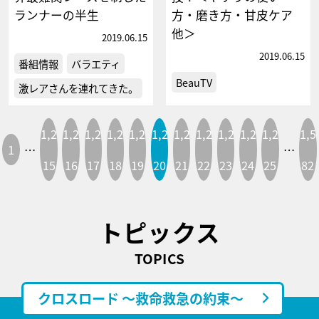
ランナーの半生
方・磨き方・甘皮ケア
他＞
2019.06.15
2019.06.15
番組情報
バラエティ
BeauTV
激レアさんを連れてきた。
1,2
1,2
1,2
1,2
1,2
1,2
1,2
1,2
1,2
1,2
1,2
1,5
1
…
…
15
16
17
18
19
20
21
22
23
24
25
82
トピックス
TOPICS
クロスロード ～救命救急の約束～