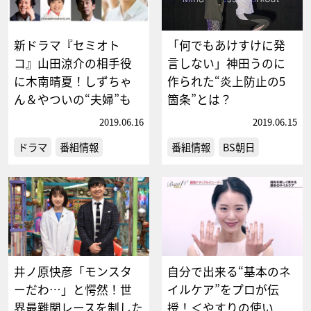
新ドラマ『セミオト
「何でもあけすけに発
コ』山田涼介の相手役
言しない」神田うのに
に木南晴夏！しずちゃ
作られた“炎上防止の5
ん＆やついの“夫婦”も
箇条”とは？
2019.06.16
2019.06.15
ドラマ
番組情報
番組情報
BS朝日
井ノ原快彦「モンスタ
自分で出来る“基本のネ
ーだわ…」と愕然！世
イルケア”をプロが伝
界最難関レースを制した
授！＜やすりの使い