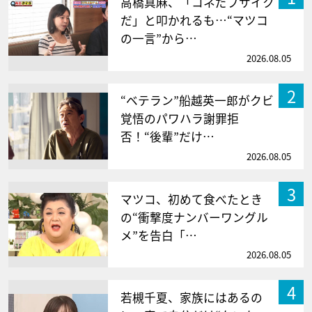
高橋真麻、「コネだブサイク
だ」と叩かれるも…“マツコ
の一言”から…
2026.08.05
2
“ベテラン”船越英一郎がクビ
覚悟のパワハラ謝罪拒
否！“後輩”だけ…
2026.08.05
3
マツコ、初めて食べたとき
の“衝撃度ナンバーワングル
メ”を告白「…
2026.08.05
4
若槻千夏、家族にはあるの