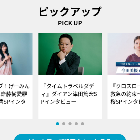
ピックアップ
PICK UP
ブ！げーみん
『タイムトラベルダデ
『クロスロー
E齋藤樹愛羅
ィ』ダイアン津田篤宏S
救急の約束
香SPインタ
Pインタビュー
桜SPイ