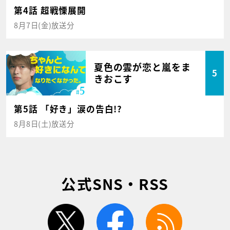
第4話 超戦慄展開
8月7日(金)放送分
夏色の雲が恋と嵐をま
5
きおこす
第5話 「好き」涙の告白!?
8月8日(土)放送分
公式SNS・RSS
twitter
facebook
rss