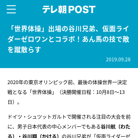
menu
テレ朝POST
「世界体操」出場の谷川兄弟、仮面ライ
ダーゼロワンとコラボ！あん馬の技で敵
を蹴散らす
2019.09.28
2020年の東京オリンピック前、最後の体操世界一決定
戦となる「世界体操」（決勝開催日程：10月8日～13
日）。
ドイツ・シュツットガルトで開催される注目の大会を前
に、男子日本代表の中心メンバーでもある
谷川航（わた
る）・谷川翔（かける）
の谷川兄弟が「仮面ライダーゼ