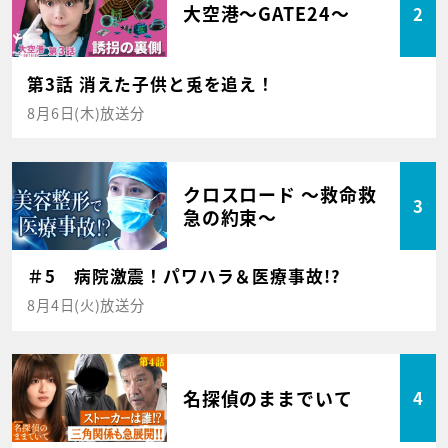
大空港～GATE24～
2
第3話 消えた子供と兎を追え！
8月6日(木)放送分
クロスロード ～救命救
3
急の約束～
＃5 病院激震！パワハラ＆医療事故!?
8月4日(火)放送分
名探偵のままでいて
4