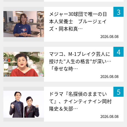
3
メジャー30球団で唯一の日
本人栄養士 ブルージェイ
ズ・岡本和真…
2026.08.08
4
マツコ、M-1ブレイク芸人に
授けた“人生の格言”が深い…
「幸せな時…
2026.08.08
5
ドラマ『名探偵のままでい
て』、ナインティナイン岡村
隆史＆矢部…
2026.08.08