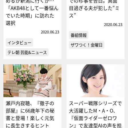
めるか新潟に行くか…
での珍事を告白。真面
「AKB48として一番悩ん
目過ぎる夫が犯した“ミ
でいた時期」に訪れた
ス”
選択
2020.06.23
2020.06.23
番組情報
インタビュー
ザワつく！金曜日
テレ朝 芸能&ニュース
瀬戸内寂聴、『徹子の
スーパー戦隊シリーズで
部屋』に66歳年下の秘
大活躍したM・A・O、
書と登場！楽しく元気
『仮面ライダーゼロワ
に長生きするヒント
ン』で友達型AIの声を担