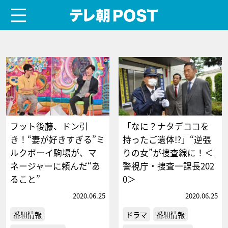
menu
テレ朝POST
フット後藤、ドン引
「なに？ナタデココを
き！“妻が好きすぎる”ミ
持ったご遺体!?」“逆張
ルクボーイ駒場が、マ
りの女”が捜査線に！＜
ネージャーに頼んだ“あ
警視庁・捜査一課長202
ること”
0＞
2020.06.25
2020.06.25
番組情報
ドラマ
番組情報