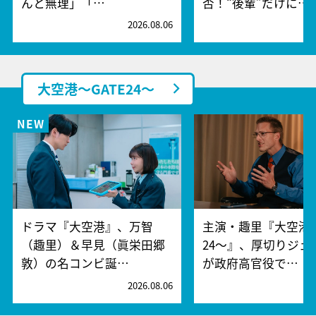
んと無理」「…
否！“後輩”だけに…
2026.08.06
2
大空港～GATE24～
ドラマ『大空港』、万智
主演・趣里『大空港～
（趣里）＆早見（眞栄田郷
24～』、厚切りジェ
敦）の名コンビ誕…
が政府高官役で…
2026.08.06
2