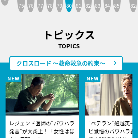
75
76
77
78
79
80
81
82
83
84
85
82
トピックス
TOPICS
クロスロード ～救命救急の約束～
レジェンド医師の“パワハラ
“ベテラン”船越英一
発言”が大炎上！「女性はほ
ビ覚悟のパワハラ謝