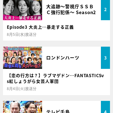
大追跡～警視庁ＳＳＢ
2
Ｃ強行犯係～ Season2
Episode3 大炎上…暴走する正義
8月5日(水)放送分
ロンドンハーツ
3
【恋の行方は？】ラブマゲドン…FANTASTICSv
s紅しょうがら女芸人軍団
8月4日(火)放送分
テレビ千鳥
4