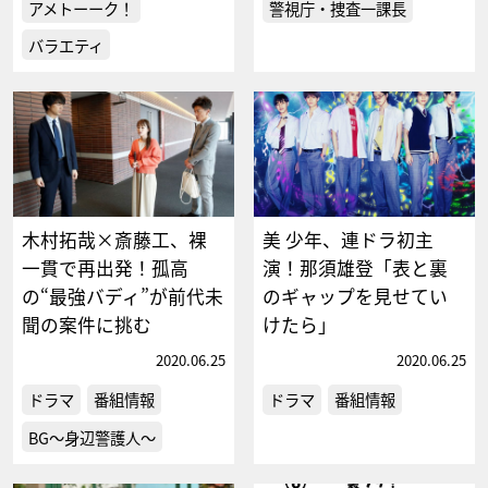
アメトーーク！
警視庁・捜査一課長
バラエティ
木村拓哉×斎藤工、裸
美 少年、連ドラ初主
一貫で再出発！孤高
演！那須雄登「表と裏
の“最強バディ”が前代未
のギャップを見せてい
聞の案件に挑む
けたら」
2020.06.25
2020.06.25
ドラマ
番組情報
ドラマ
番組情報
BG～身辺警護人～