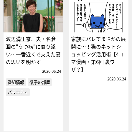
渡辺満里奈、夫・名倉
家族にバレてまさかの展
潤の“うつ病”に寄り添
開に…！猫のネットシ
い…一番近くで支えた妻
ョッピング活用術【4コ
の思いを明かす
マ漫画・第6回 裏ワ
ザ？】
2020.06.24
2020.06.24
番組情報
徹子の部屋
バラエティ