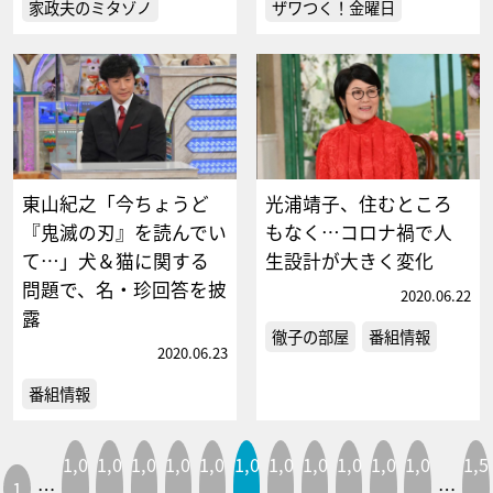
家政夫のミタゾノ
ザワつく！金曜日
東山紀之「今ちょうど
光浦靖子、住むところ
『鬼滅の刃』を読んでい
もなく…コロナ禍で人
て…」犬＆猫に関する
生設計が大きく変化
問題で、名・珍回答を披
2020.06.22
露
徹子の部屋
番組情報
2020.06.23
番組情報
1,0
1,0
1,0
1,0
1,0
1,0
1,0
1,0
1,0
1,0
1,0
1,5
1
…
…