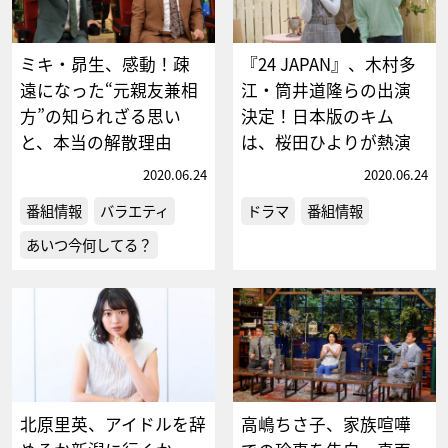
ミキ・昴生、感動！疎
『24 JAPAN』、木村多
遠になった“元親友兼相
江・筒井道隆らの出演
方”の知られざる思い
決定！日本版のキム
と、本当の解散理由
は、桜田ひよりが熱演
2020.06.24
2020.06.24
番組情報
バラエティ
ドラマ
番組情報
あいつ今何してる？
北原里英、アイドルを辞
高嶋ちさ子、家族喧嘩