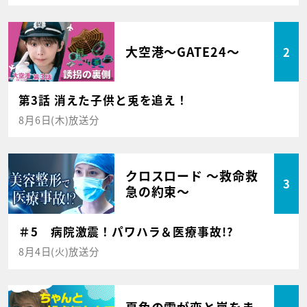
大空港～GATE24～
2
第3話 消えた子供と兎を追え！
8月6日(木)放送分
クロスロード ～救命救
3
急の約束～
＃5 病院激震！パワハラ＆医療事故!?
8月4日(火)放送分
夏色の雲が恋と嵐をま