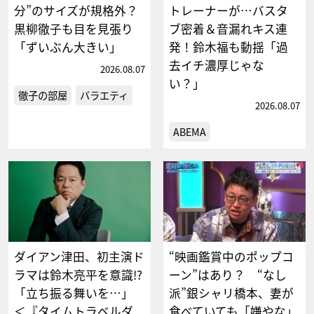
分”のサイズが規格外？
トレーナーが…バスタ
黒柳徹子も目を見張り
ブ密着＆音漏れキス連
「ずいぶん大きい」
発！鈴木福も動揺「過
去イチ濃厚じゃな
2026.08.07
い？」
徹子の部屋
バラエティ
2026.08.07
ABEMA
ダイアン津田、初主演ド
“映画鑑賞中のポップコ
ラマは鈴木亮平を意識!?
ーン”はあり？ “なし
「立ち振る舞いを…」
派”銀シャリ橋本、妻が
＜『タイムトラベルダ
食べていても「嫌やな」