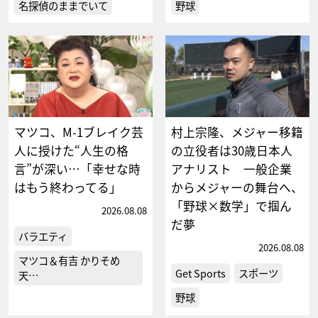
名探偵のままでいて
野球
マツコ、M-1ブレイク芸
村上宗隆、メジャー移籍
人に授けた“人生の格
の立役者は30歳日本人
言”が深い…「幸せな時
アナリスト 一般企業
はもう終わってる」
からメジャーの舞台へ、
「野球×数学」で掴ん
2026.08.08
だ夢
バラエティ
2026.08.08
マツコ＆有吉 かりそめ
Get Sports
スポーツ
天…
野球