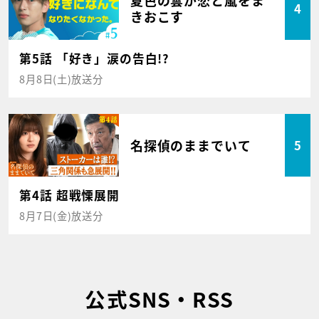
4
きおこす
第5話 「好き」涙の告白!?
8月8日(土)放送分
名探偵のままでいて
5
第4話 超戦慄展開
8月7日(金)放送分
公式SNS・RSS