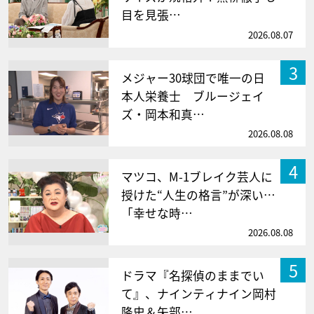
目を見張…
2026.08.07
3
メジャー30球団で唯一の日
本人栄養士 ブルージェイ
ズ・岡本和真…
2026.08.08
4
マツコ、M-1ブレイク芸人に
授けた“人生の格言”が深い…
「幸せな時…
2026.08.08
5
ドラマ『名探偵のままでい
て』、ナインティナイン岡村
隆史＆矢部…