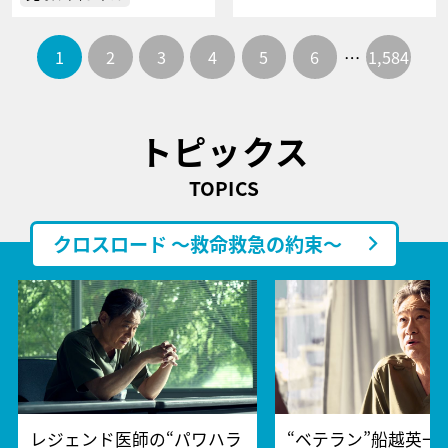
1
2
3
4
5
6
…
1,584
トピックス
TOPICS
クロスロード ～救命救急の約束～
レジェンド医師の“パワハラ
“ベテラン”船越英一