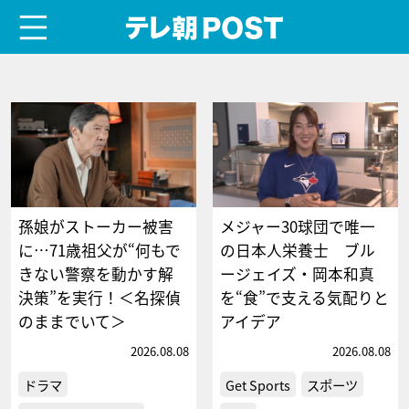
menu
テレ朝POST
孫娘がストーカー被害
メジャー30球団で唯一
に…71歳祖父が“何もで
の日本人栄養士 ブル
きない警察を動かす解
ージェイズ・岡本和真
決策”を実行！＜名探偵
を“食”で支える気配りと
のままでいて＞
アイデア
2026.08.08
2026.08.08
ドラマ
Get Sports
スポーツ