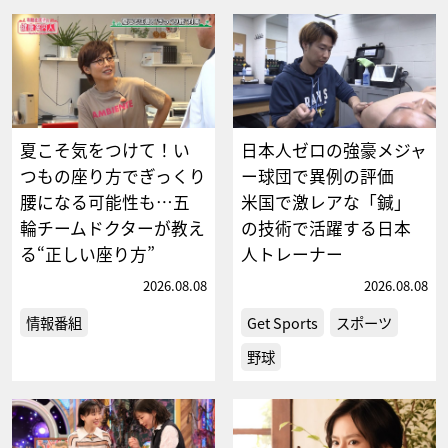
夏こそ気をつけて！い
日本人ゼロの強豪メジャ
つもの座り方でぎっくり
ー球団で異例の評価
腰になる可能性も…五
米国で激レアな「鍼」
輪チームドクターが教え
の技術で活躍する日本
る“正しい座り方”
人トレーナー
2026.08.08
2026.08.08
情報番組
Get Sports
スポーツ
野球