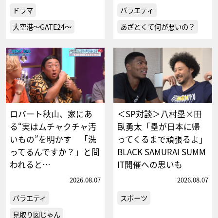
ドラマ
バラエティ
大空港～GATE24～
あざとくて何が悪いの？
ロバート秋山、家にあ
＜SP対談＞八村塁×田
る“実はムチャクチャ汚
臥勇太「塁が日本に帰
いもの”を明かす 「洗
ってくるまで頑張るよ」
ってるんですか？」と問
BLACK SAMURAI SUMM
われると…
IT開催への思いも
2026.08.07
2026.08.07
バラエティ
スポーツ
見取り図じゃん