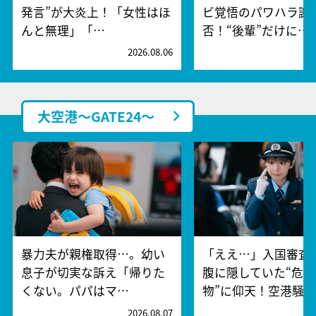
発言”が大炎上！「女性はほ
ビ覚悟のパワハラ謝
んと無理」「…
否！“後輩”だけに…
2026.08.06
2
大空港～GATE24～
暴力夫が親権取得…。幼い
「ええ…」入国審査
息子が切実な訴え「帰りた
腹に隠していた“危険
くない。パパはマ…
物”に仰天！空港騒
2026.08.07
2