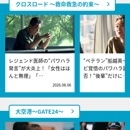
クロスロード ～救命救急の約束～
レジェンド医師の“パワハラ
“ベテラン”船越英一
発言”が大炎上！「女性はほ
ビ覚悟のパワハラ謝
んと無理」「…
否！“後輩”だけに…
2026.08.06
2
大空港～GATE24～