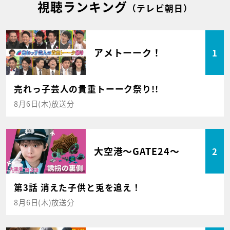
視聴ランキング
（テレビ朝日）
アメトーーク！
1
売れっ子芸人の貴重トーーク祭り!!
8月6日(木)放送分
大空港～GATE24～
2
第3話 消えた子供と兎を追え！
8月6日(木)放送分