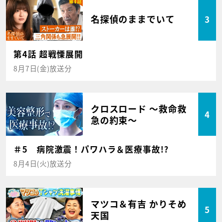
名探偵のままでいて
3
第4話 超戦慄展開
8月7日(金)放送分
クロスロード ～救命救
4
急の約束～
＃5 病院激震！パワハラ＆医療事故!?
8月4日(火)放送分
マツコ＆有吉 かりそめ
5
天国