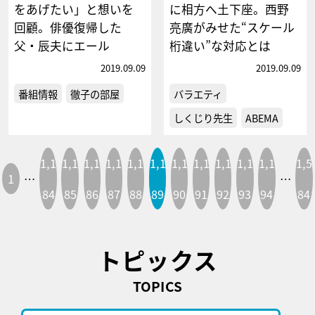
をあげたい」と想いを
に相方へ土下座。西野
回顧。俳優復帰した
亮廣がみせた“スケール
父・辰夫にエール
桁違い”な対応とは
2019.09.09
2019.09.09
番組情報
徹子の部屋
バラエティ
しくじり先生
ABEMA
1,1
1,1
1,1
1,1
1,1
1,1
1,1
1,1
1,1
1,1
1,1
1,5
1
…
…
84
85
86
87
88
89
90
91
92
93
94
84
トピックス
TOPICS