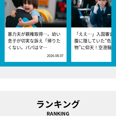
暴力夫が親権取得…。幼い
「ええ…」入国審査
息子が切実な訴え「帰りた
腹に隠していた“危険
くない。パパはマ…
物”に仰天！空港騒
2026.08.07
2
ランキング
RANKING