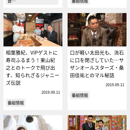
貴…
番組情報
相葉雅紀、VIPゲストに
口が軽い太田光も、流石
寿司ふるまう！東山紀
に口を閉ざしていた…サ
之とのトークで飛び出
ザンオールスターズ・桑
す、知られざるジャニー
田佳祐とのマル秘話
ズ伝説
2019.09.11
2019.09.11
番組情報
番組情報