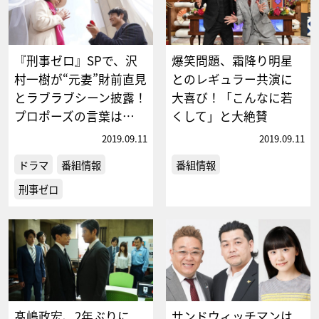
『刑事ゼロ』SPで、沢
爆笑問題、霜降り明星
村一樹が“元妻”財前直見
とのレギュラー共演に
とラブラブシーン披露！
大喜び！「こんなに若
プロポーズの言葉は…
くして」と大絶賛
2019.09.11
2019.09.11
ドラマ
番組情報
番組情報
刑事ゼロ
髙嶋政宏、2年ぶりに
サンドウィッチマンは