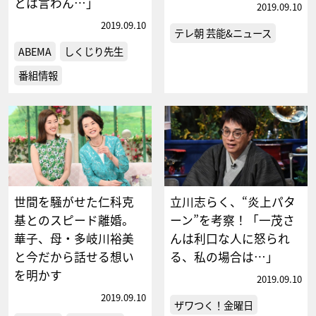
とは言わん…」
2019.09.10
2019.09.10
テレ朝 芸能&ニュース
ABEMA
しくじり先生
番組情報
世間を騒がせた仁科克
立川志らく、“炎上パタ
基とのスピード離婚。
ーン”を考察！「一茂さ
華子、母・多岐川裕美
んは利口な人に怒られ
と今だから話せる想い
る、私の場合は…」
を明かす
2019.09.10
2019.09.10
ザワつく！金曜日