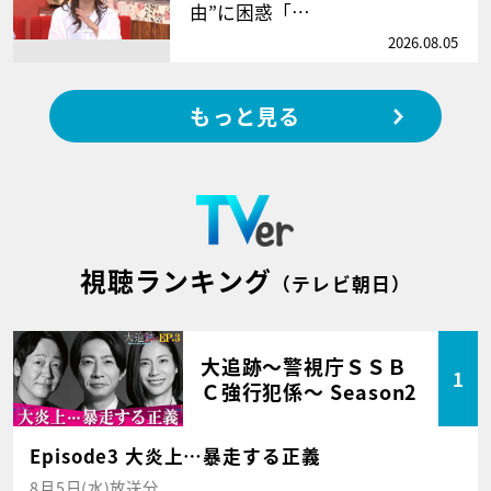
由”に困惑「…
2026.08.05
もっと見る
視聴ランキング
（テレビ朝日）
大追跡～警視庁ＳＳＢ
1
Ｃ強行犯係～ Season2
Episode3 大炎上…暴走する正義
8月5日(水)放送分