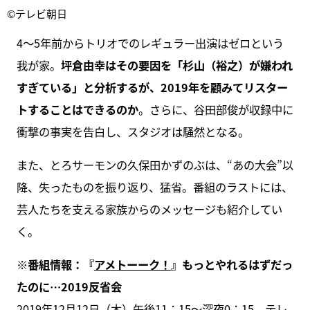
©テレビ朝日
4～5年前からトリオでのレギュラー出演はゼロという
我が家。
坪倉由幸はその要因を「杉山（裕之）が嫌われ
すぎている」と分析するが、2019年を顧みてリスター
トすることはできるのか
。さらに、谷田部俊が収録中に
衝撃の事実を告白し、スタジオは騒然となる。
また、とろサーモンの久保田かずのぶは、“あの大会”以
降、失ったものを振り返り、猛省。番組のラストには、
芸人たちを支える家族からのメッセージも紹介してい
く。
※番組情報：『
アメトーーク！
』もっとやれるはずだっ
たのに…2019反省会
2019年12月12日（木）午後11：15～深夜0：15、テレ