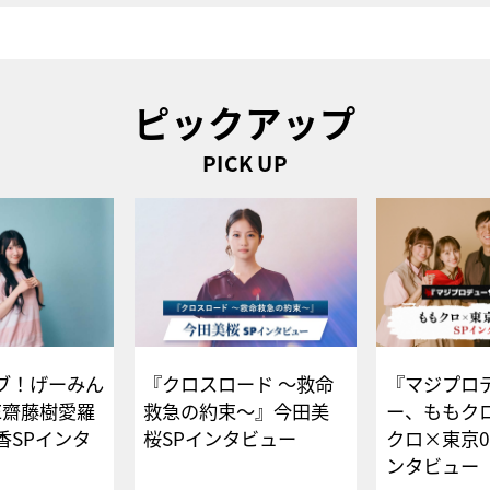
ピックアップ
PICK UP
ブ！げーみん
『クロスロード ～救命
『マジプロ
E齋藤樹愛羅
救急の約束～』今田美
ー、ももク
香SPインタ
桜SPインタビュー
クロ×東京0
ンタビュー