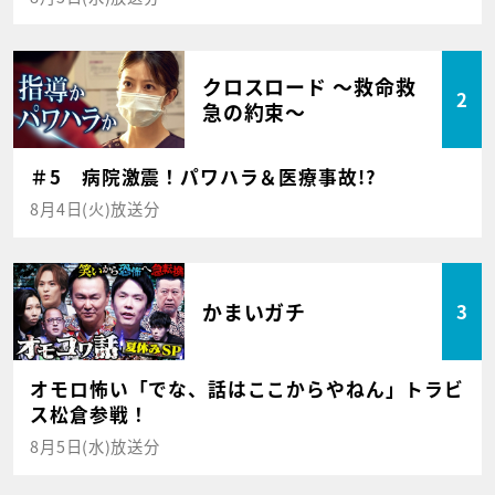
クロスロード ～救命救
2
急の約束～
＃5 病院激震！パワハラ＆医療事故!?
8月4日(火)放送分
かまいガチ
3
オモロ怖い「でな、話はここからやねん」トラビ
ス松倉参戦！
8月5日(水)放送分