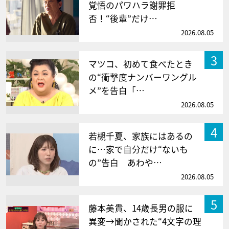
覚悟のパワハラ謝罪拒
否！“後輩”だけ…
2026.08.05
3
マツコ、初めて食べたとき
の“衝撃度ナンバーワングル
メ”を告白「…
2026.08.05
4
若槻千夏、家族にはあるの
に…家で自分だけ“ないも
の”告白 あわや…
2026.08.05
5
藤本美貴、14歳長男の服に
異変→聞かされた“4文字の理