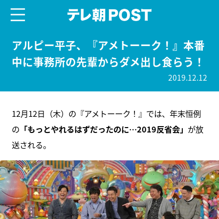
menu
テレ朝POST
アルピー平子、『アメトーーク！』本番
中に事務所の先輩からダメ出し食らう！
2019.12.12
12月12日（木）の『アメトーーク！』では、年末恒例
の
「もっとやれるはずだったのに…2019反省会」
が放
送される。