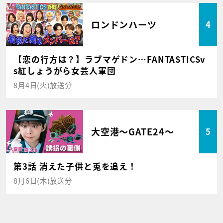
ロンドンハーツ
4
【恋の行方は？】ラブマゲドン…FANTASTICSv
s紅しょうがら女芸人軍団
8月4日(火)放送分
大空港～GATE24～
5
第3話 消えた子供と兎を追え！
8月6日(木)放送分