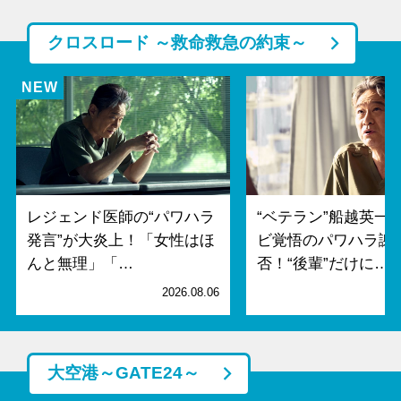
クロスロード ～救命救急の約束～
レジェンド医師の“パワハラ
“ベテラン”船越英一
発言”が大炎上！「女性はほ
ビ覚悟のパワハラ謝
んと無理」「…
否！“後輩”だけに…
2026.08.06
2
大空港～GATE24～