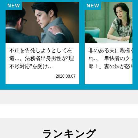
不正を告発しようとして左
非のある夫に親権を
遷…。法務省出身男性が“理
れ…「卑怯者のクズ
不尽対応”を受け…
郎！」妻の妹が怒り
2026.08.07
2
ランキング