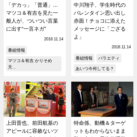
「デカっ」「普通」…
中川翔子、学生時代の
マツコ＆有吉を見た一
バレンタイン思い出し
般人が、ついつい言葉
赤面！チョコに添えた
に出す“一言ネガ”
メッセージに「ござる
よ」
2018.11.14
2018.11.14
番組情報
番組情報
バラエティ
マツコ＆有吉 かりそめ
天…
あいつ今何してる？
上田晋也、前田航基の
特命係、動機＆ターゲ
アピールに容赦ないツ
ットもわからないまま