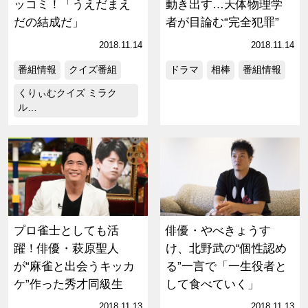
ッコミ！「うえだまえ
動き出す…天体物理学
だの結成だ」
者が目論む“完全犯罪”
2018.11.14
2018.11.14
番組情報
クイズ番組
ドラマ
相棒
番組情報
くりぃむクイズ ミラク
ル…
プロ雀士としても活
俳優・やべきょうす
躍！俳優・萩原聖人
け、北野武の“個性認め
が“麻雀と出会うキッカ
る”一言で「一生役者と
ケ”作った秀才同級生
して食べていく」
2018.11.13
2018.11.13