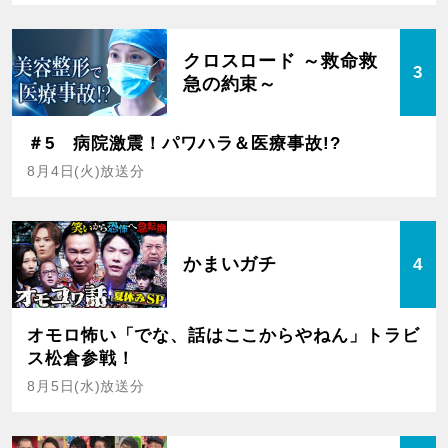
クロスロード ～救命救
3
急の約束～
＃5 病院激震！パワハラ＆医療事故!?
8月4日(火)放送分
かまいガチ
4
オモロ怖い「でな、話はここからやねん」トラビ
ス松倉参戦！
8月5日(水)放送分