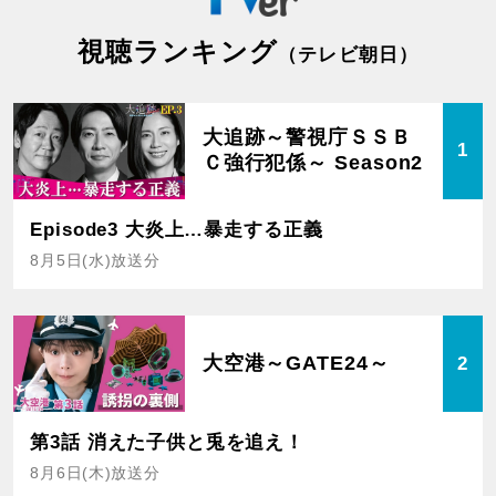
視聴ランキング
（テレビ朝日）
大追跡～警視庁ＳＳＢ
1
Ｃ強行犯係～ Season2
Episode3 大炎上…暴走する正義
8月5日(水)放送分
大空港～GATE24～
2
第3話 消えた子供と兎を追え！
8月6日(木)放送分