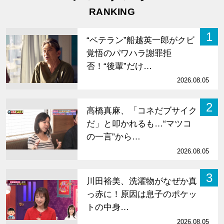
RANKING
1
“ベテラン”船越英一郎がクビ
覚悟のパワハラ謝罪拒
否！“後輩”だけ…
2026.08.05
2
高橋真麻、「コネだブサイク
だ」と叩かれるも…“マツコ
の一言”から…
2026.08.05
3
川田裕美、洗濯物がなぜか真
っ赤に！原因は息子のポケッ
トの中身…
2026.08.05