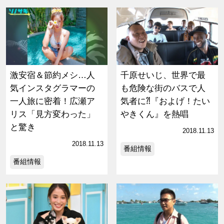
激安宿＆節約メシ…人
千原せいじ、世界で最
気インスタグラマーの
も危険な街のバスで人
一人旅に密着！広瀬ア
気者に⁈『およげ！たい
リス「見方変わった」
やきくん』を熱唱
と驚き
2018.11.13
2018.11.13
番組情報
番組情報