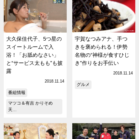
大久保佳代子、5つ星の
宇賀なつみアナ、手つ
スイートルームで入
きを褒められる！伊勢
浴！「お舐めなさい」
名物の“神様が食すひじ
と“サービス太もも”も披
き”作りをお手伝い
露
2018.11.14
2018.11.14
グルメ
番組情報
マツコ＆有吉 かりそめ
天…