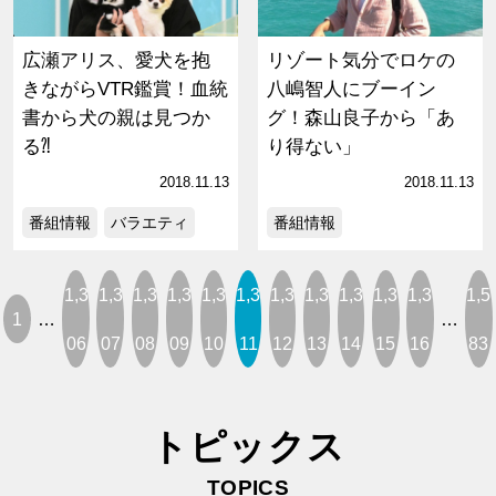
広瀬アリス、愛犬を抱
リゾート気分でロケの
きながらVTR鑑賞！血統
八嶋智人にブーイン
書から犬の親は見つか
グ！森山良子から「あ
る⁈
り得ない」
2018.11.13
2018.11.13
番組情報
バラエティ
番組情報
1,3
1,3
1,3
1,3
1,3
1,3
1,3
1,3
1,3
1,3
1,3
1,5
1
…
…
06
07
08
09
10
11
12
13
14
15
16
83
トピックス
TOPICS