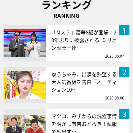
ランキング
RANKING
1
『Mステ』豪華8組が登場！2
3年ぶりに披露される“ミリオ
ンセラー達…
2026.08.07
2
ゆうちゃみ、出演を熱望する
大人気番組を告白「オーディ
ション10…
2026.08.06
3
マツコ、みずからの洗濯事情
を明かし有吉おどろき！私服
で外出す…