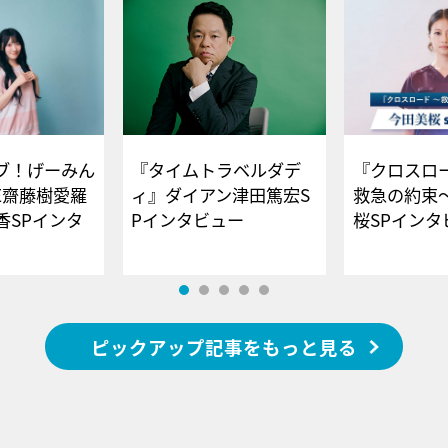
ブ！げーみん
『タイムトラベルダデ
『クロスロー
E齋藤樹愛羅
ィ』ダイアン津田篤宏S
救急の約束
香SPインタ
Pインタビュー
桜SPイ
ピックアップ記事をもっと見る