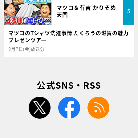
マツコ＆有吉 かりそめ
5
天国
マツコのTシャツ洗濯事情 たくろうの滋賀の魅力
プレゼンツアー
8月7日(金)放送分
公式SNS・RSS
twitter
facebook
rss