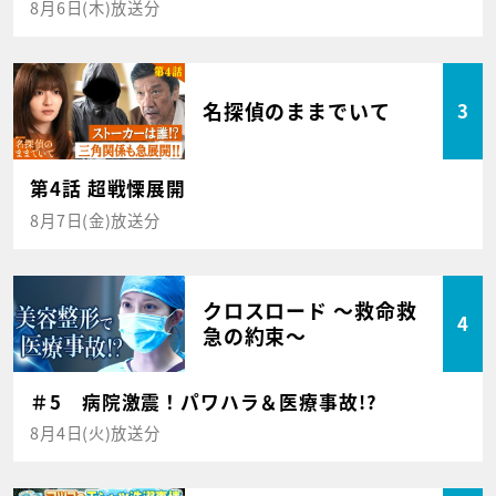
8月6日(木)放送分
名探偵のままでいて
3
第4話 超戦慄展開
8月7日(金)放送分
クロスロード ～救命救
4
急の約束～
＃5 病院激震！パワハラ＆医療事故!?
8月4日(火)放送分