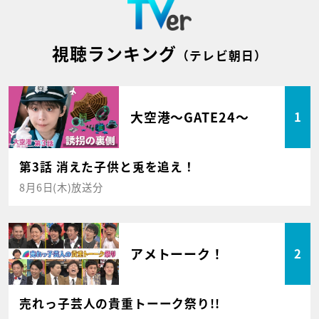
視聴ランキング
（テレビ朝日）
大空港～GATE24～
1
第3話 消えた子供と兎を追え！
8月6日(木)放送分
アメトーーク！
2
売れっ子芸人の貴重トーーク祭り!!