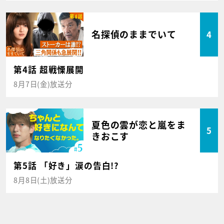
名探偵のままでいて
4
第4話 超戦慄展開
8月7日(金)放送分
夏色の雲が恋と嵐をま
5
きおこす
第5話 「好き」涙の告白!?
8月8日(土)放送分