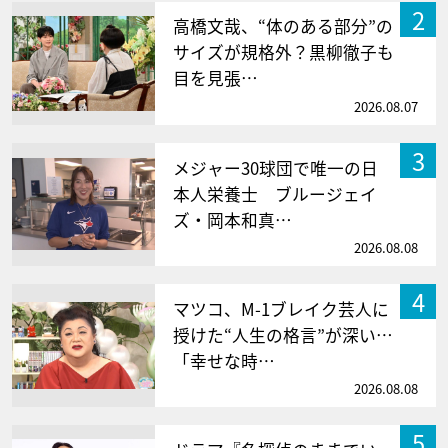
2
高橋文哉、“体のある部分”の
サイズが規格外？黒柳徹子も
目を見張…
2026.08.07
3
メジャー30球団で唯一の日
本人栄養士 ブルージェイ
ズ・岡本和真…
2026.08.08
4
マツコ、M-1ブレイク芸人に
授けた“人生の格言”が深い…
「幸せな時…
2026.08.08
5