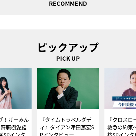
RECOMMEND
ピックアップ
PICK UP
ブ！げーみん
『タイムトラベルダデ
『クロスロー
E齋藤樹愛羅
ィ』ダイアン津田篤宏S
救急の約束
香SPインタ
Pインタビュー
桜SPイ