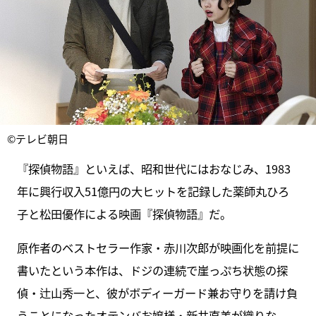
©テレビ朝日
『探偵物語』といえば、昭和世代にはおなじみ、1983
年に興行収入51億円の大ヒットを記録した薬師丸ひろ
子と松田優作による映画『探偵物語』だ。
原作者のベストセラー作家・赤川次郎が映画化を前提に
書いたという本作は、ドジの連続で崖っぷち状態の探
偵・辻山秀一と、彼がボディーガード兼お守りを請け負
うことになったオテンバお嬢様・新井直美が織りな