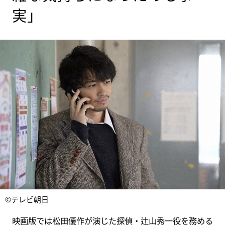
実」
©テレビ朝日
映画版では松田優作が演じた探偵・辻山秀一役を務める