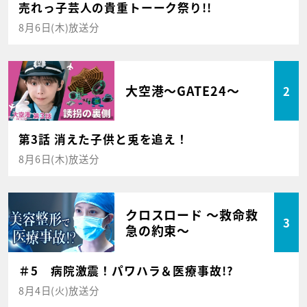
売れっ子芸人の貴重トーーク祭り!!
8月6日(木)放送分
大空港～GATE24～
2
第3話 消えた子供と兎を追え！
8月6日(木)放送分
クロスロード ～救命救
3
急の約束～
＃5 病院激震！パワハラ＆医療事故!?
8月4日(火)放送分