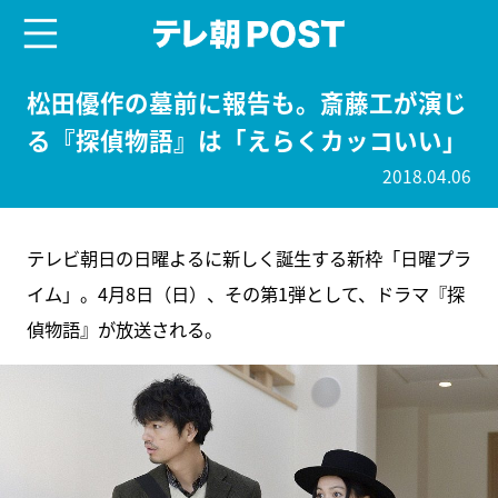
menu
テレ朝POST
松田優作の墓前に報告も。斎藤工が演じ
る『探偵物語』は「えらくカッコいい」
2018.04.06
テレビ朝日の日曜よるに新しく誕生する新枠「日曜プラ
イム」。4月8日（日）、その第1弾として、ドラマ『探
偵物語』が放送される。