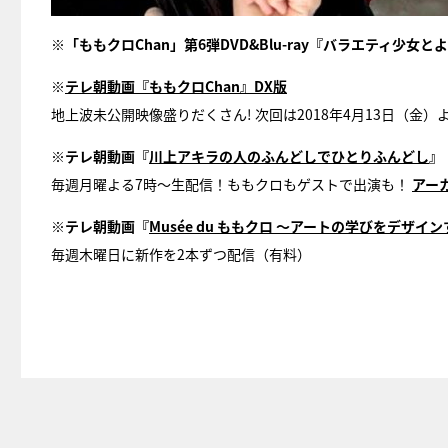
※「ももクロChan」第6弾DVD&Blu-ray『バラエティ少女
※
テレ朝動画『ももクロChan』DX版
地上波未公開映像盛りだくさん! 次回は2018年4月13日（金）
※テレ朝動画『
川上アキラの人のふんどしでひとりふんどし
』
毎週月曜よる7時〜生配信！ももクロもゲストで出演も！
アー
※テレ朝動画『
Musée du ももクロ ～アートの学びをデザイ
毎週木曜日に新作を2本ずつ配信（有料）