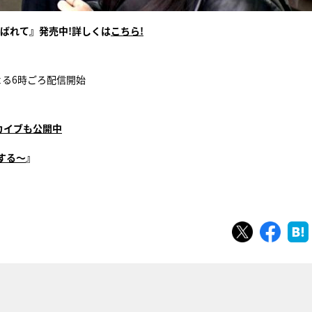
とよばれて』発売中!詳しくは
こちら!
よる6時ごろ配信開始
カイブも公開中
ンする～
』
ツイート
シェ