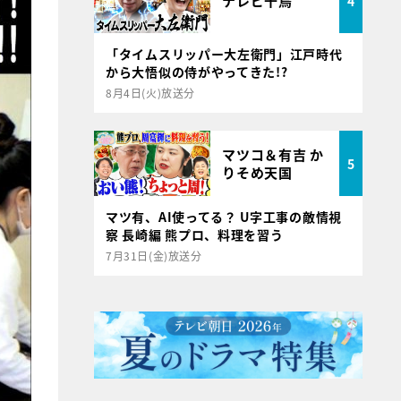
テレビ千鳥
4
「タイムスリッパー大左衛門」江戸時代
から大悟似の侍がやってきた!?
8月4日(火)放送分
マツコ＆有吉 か
5
りそめ天国
マツ有、AI使ってる？ U字工事の敵情視
察 長崎編 熊プロ、料理を習う
7月31日(金)放送分