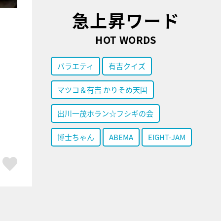
急上昇ワード
HOT WORDS
バラエティ
有吉クイズ
マツコ＆有吉 かりそめ天国
出川一茂ホラン☆フシギの会
博士ちゃん
ABEMA
EIGHT-JAM
ア
はてブ
スキボタン