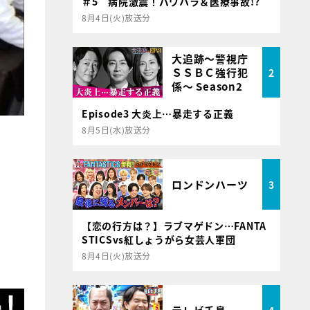
＃5 病院激震！パワハラ＆医療事故!?
8月4日(火)放送分
大追跡～警視庁
ＳＳＢＣ強行犯
2
係～ Season2
Episode3 大炎上…暴走する正義
8月5日(水)放送分
ロンドンハーツ
3
【恋の行方は？】ラブマゲドン…FANTA
STICSvs紅しょうがら女芸人軍団
8月4日(火)放送分