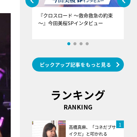
ぐ』＝LOV
『クロスロード ～救命救急の約束
『
香SPインタ
～』今田美桜SPインタビュー
ロ
ン
ピックアップ記事をもっと見る
ランキング
RANKING
1
高橋真麻、「コネだブサ
イクだ」と叩かれる