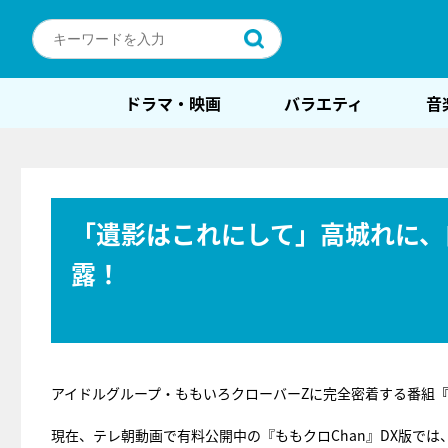
ドラマ・映画
バラエティ
音
「遺影はこれにして」高城れに、
露！
アイドルグループ・ももいろクローバーZに完全密着する番組
『
現在、テレ朝動画で有料公開中の『ももクロChan』DX版で