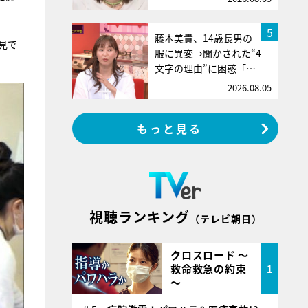
5
藤本美貴、14歳長男の
見で
服に異変→聞かされた“4
文字の理由”に困惑「…
2026.08.05
もっと見る
視聴ランキング
（テレビ朝日）
クロスロード ～
救命救急の約束
1
～