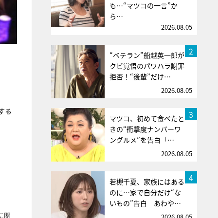
も…“マツコの一言”か
ら…
2026.08.05
2
“ベテラン”船越英一郎が
クビ覚悟のパワハラ謝罪
拒否！“後輩”だけ…
2026.08.05
する
3
マツコ、初めて食べたと
きの“衝撃度ナンバーワ
ングルメ”を告白「…
2026.08.05
4
若槻千夏、家族にはある
のに…家で自分だけ“な
いもの”告白 あわや…
に関
2026.08.05