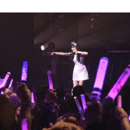
『アイ＝ラブ！げーみん
E齋藤樹愛羅＆佐々木舞
ビュー