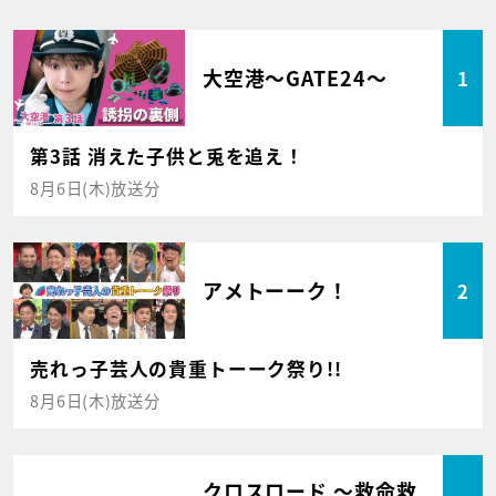
大空港～GATE24～
1
第3話 消えた子供と兎を追え！
8月6日(木)放送分
アメトーーク！
2
売れっ子芸人の貴重トーーク祭り!!
8月6日(木)放送分
クロスロード ～救命救