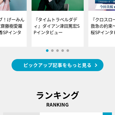
ブ！げーみん
『タイムトラベルダデ
『クロスロー
E齋藤樹愛羅
ィ』ダイアン津田篤宏S
救急の約束
香SPインタ
Pインタビュー
桜SPイ
ピックアップ記事をもっと見る
ランキング
RANKING