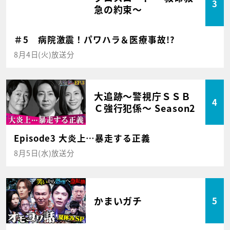
3
急の約束～
＃5 病院激震！パワハラ＆医療事故!?
8月4日(火)放送分
大追跡～警視庁ＳＳＢ
4
Ｃ強行犯係～ Season2
Episode3 大炎上…暴走する正義
8月5日(水)放送分
かまいガチ
5