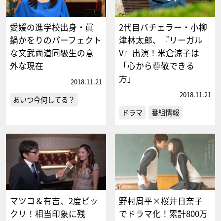
愛媛の進学校出身・眞
2代目バチェラー・小柳
鍋かをりのパーフェクト
津林太郎、『リーガル
な文武両道同級生の意
V』出演！米倉涼子は
外な現在
「心から尊敬できる
方」
2018.11.21
2018.11.21
あいつ今何してる？
ドラマ
番組情報
マツコ＆有吉、2度ビッ
野村周平×桜井日奈子
クリ！相当印象に残
でドラマ化！累計800万