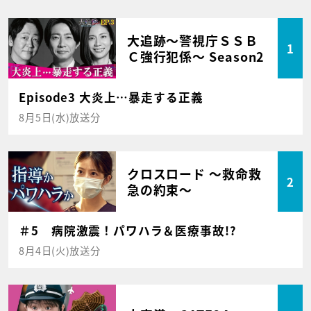
大追跡～警視庁ＳＳＢ
1
Ｃ強行犯係～ Season2
Episode3 大炎上…暴走する正義
8月5日(水)放送分
クロスロード ～救命救
2
急の約束～
＃5 病院激震！パワハラ＆医療事故!?
8月4日(火)放送分