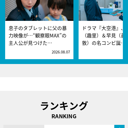
息子のタブレットに父の暴
ドラマ『大空港』、
力映像が…“観察眼MAX”の
（趣里）＆早見（眞
主人公が見つけた…
敦）の名コンビ誕…
2026.08.07
2
ランキング
RANKING