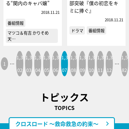
る“関内のキャバ嬢”
部突破『僕の初恋をキ
ミに捧ぐ』
2018.11.21
2018.11.21
番組情報
ドラマ
番組情報
マツコ＆有吉 かりそめ
天…
1,3
1,3
1,3
1,3
1,3
1,3
1,3
1,3
1,3
1,3
1,3
1,5
1
…
…
02
03
04
05
06
07
08
09
10
11
12
82
トピックス
TOPICS
クロスロード ～救命救急の約束～