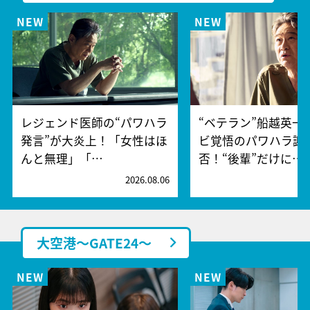
レジェンド医師の“パワハラ
“ベテラン”船越英一
発言”が大炎上！「女性はほ
ビ覚悟のパワハラ謝
んと無理」「…
否！“後輩”だけに…
2026.08.06
2
大空港～GATE24～