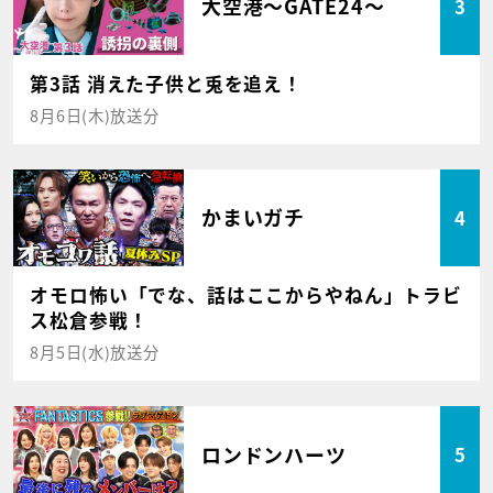
大空港～GATE24～
3
第3話 消えた子供と兎を追え！
8月6日(木)放送分
かまいガチ
4
オモロ怖い「でな、話はここからやねん」トラビ
ス松倉参戦！
8月5日(水)放送分
ロンドンハーツ
5