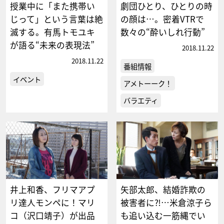
授業中に「また携帯い
劇団ひとり、ひとりの時
じって」という言葉は絶
の顔は…。密着VTRで
滅する。有馬トモユキ
数々の“酔いしれ行動”
が語る“未来の表現法”
2018.11.22
2018.11.22
番組情報
イベント
アメトーーク！
バラエティ
井上和香、フリマアプ
矢部太郎、結婚詐欺の
リ達人モンペに！マリ
被害者に⁈…米倉涼子ら
コ（沢口靖子）が出品
も追い込む一筋縄でい