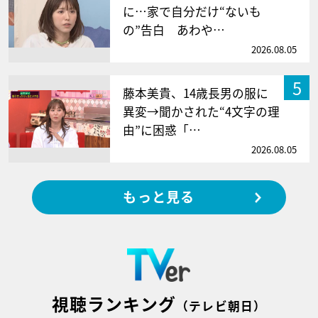
に…家で自分だけ“ないも
の”告白 あわや…
2026.08.05
5
藤本美貴、14歳長男の服に
異変→聞かされた“4文字の理
由”に困惑「…
2026.08.05
もっと見る
視聴ランキング
（テレビ朝日）