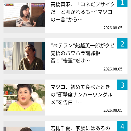
1
高橋真麻、「コネだブサイク
だ」と叩かれるも…“マツコ
の一言”から…
2026.08.05
2
“ベテラン”船越英一郎がクビ
覚悟のパワハラ謝罪拒
否！“後輩”だけ…
2026.08.05
3
マツコ、初めて食べたとき
の“衝撃度ナンバーワングル
メ”を告白「…
2026.08.05
4
若槻千夏、家族にはあるの