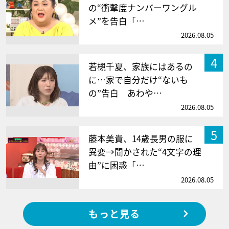
の“衝撃度ナンバーワングル
メ”を告白「…
2026.08.05
4
若槻千夏、家族にはあるの
に…家で自分だけ“ないも
の”告白 あわや…
2026.08.05
5
藤本美貴、14歳長男の服に
異変→聞かされた“4文字の理
由”に困惑「…
2026.08.05
もっと見る