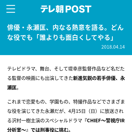
menu
テレ朝POST
俳優・永瀬匡、内なる熱意を語る。どん
な役でも「誰よりも面白くしてやる」
2018.04.14
テレビドラマ、舞台、そして堤幸彦監督作品など名だた
る監督の映画にも出演してきた
新進気鋭の若手俳優、永
瀬匡
。
これまで恋愛もの、学園もの、特撮作品などでさまざま
な役を演じてきた永瀬だが、4月15日（日）に放送され
る沢村一樹主演のスペシャルドラマ
『CHIEF～警視庁IR
分析室～』では刑事役に挑む。