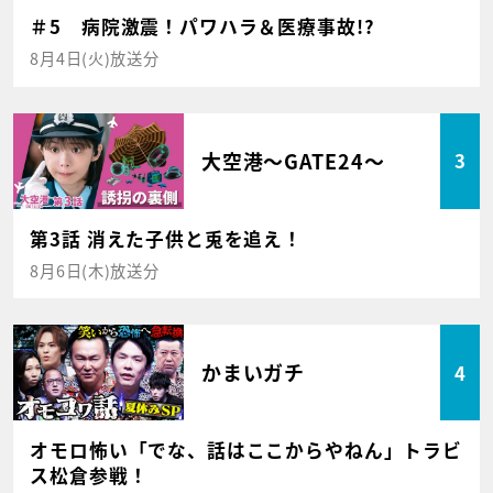
＃5 病院激震！パワハラ＆医療事故!?
8月4日(火)放送分
大空港～GATE24～
3
第3話 消えた子供と兎を追え！
8月6日(木)放送分
かまいガチ
4
オモロ怖い「でな、話はここからやねん」トラビ
ス松倉参戦！