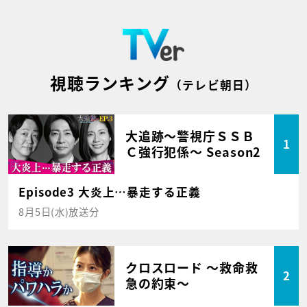
視聴ランキング
（テレビ朝日）
大追跡～警視庁ＳＳＢ
1
Ｃ強行犯係～ Season2
Episode3 大炎上…暴走する正義
8月5日(水)放送分
クロスロード ～救命救
2
急の約束～