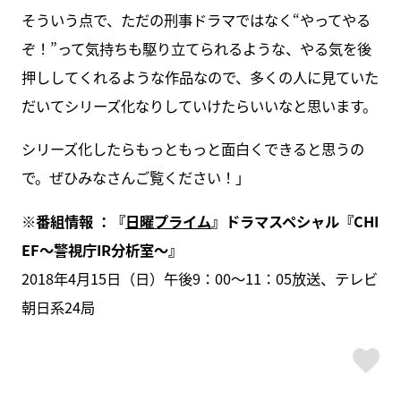
そういう点で、ただの刑事ドラマではなく“やってやる
ぞ！”って気持ちも駆り立てられるような、やる気を後
押ししてくれるような作品なので、多くの人に見ていた
だいてシリーズ化なりしていけたらいいなと思います。
シリーズ化したらもっともっと面白くできると思うの
で。ぜひみなさんご覧ください！」
※番組情報
：『
日曜プライム
』ドラマスペシャル『CHI
EF
～警視庁IR
分析室～』
2018年4月15日（日）午後9：00～11：05放送、テレビ
朝日系24局
ス