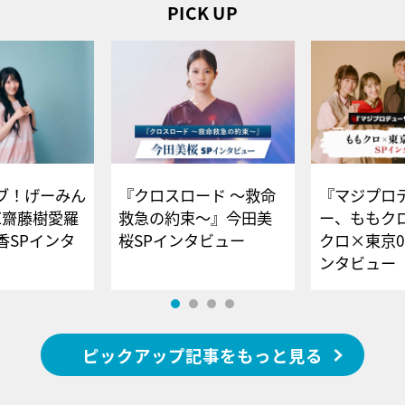
PICK UP
ブ！げーみん
『クロスロード ～救命
『マジプロ
E齋藤樹愛羅
救急の約束～』今田美
ー、ももク
香SPインタ
桜SPインタビュー
クロ×東京0
ンタビュー
ピックアップ記事をもっと見る